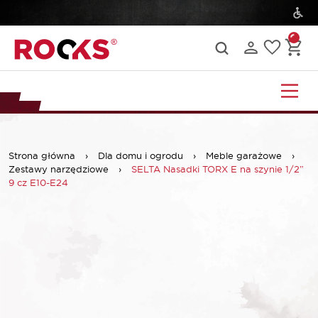
Strona główna
›
Dla domu i ogrodu
›
Meble garażowe
›
Zestawy narzędziowe
›
SELTA Nasadki TORX E na szynie 1/2”
9 cz E10-E24