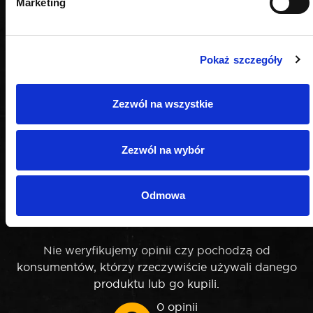
Marketing
Pokaż szczegóły
Zezwól na wszystkie
Zezwól na wybór
OPINIE
Odmowa
Nie weryfikujemy opinii czy pochodzą od
konsumentów, którzy rzeczywiście używali danego
produktu lub go kupili.
0 opinii