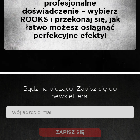
profesjonalne
NASADKI TORX E NA
doświadczenie – wybierz
SZYNIE 1/2” 9 CZ E10-
ROOKS i przekonaj się, jak
E24”
łatwo możesz osiągnąć
perfekcyjne efekty!
Twój adres email nie zostanie opublikowany.
*
Wymagane pola są oznaczone
*
Twoja ocena
Bądź na bieżąco! Zapisz się do
*
Twoja opinia
newslettera.
ZAPISZ SIĘ