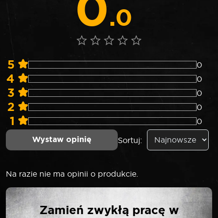
0
.0
5
0
4
0
3
0
2
0
1
0
Wystaw opinię
Sortuj:
Na razie nie ma opinii o produkcie.
NAPISZ PIERWSZĄ
Zamień zwykłą pracę w
OPINIĘ O „SELTA