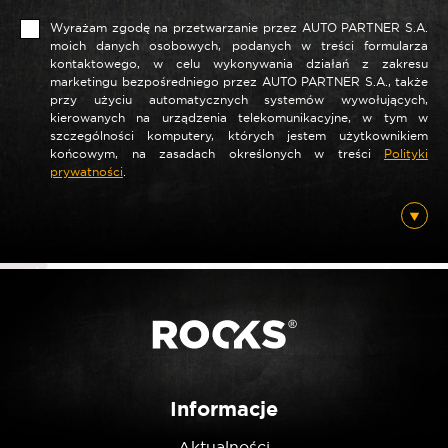
Wyrażam zgodę na przetwarzanie przez AUTO PARTNER S.A.
moich danych osobowych, podanych w treści formularza
kontaktowego, w celu wykonywania działań z zakresu
marketingu bezpośredniego przez AUTO PARTNER S.A., także
przy użyciu automatycznych systemów wywołujących,
*
Nazwa
kierowanych na urządzenia telekomunikacyjne, w tym w
szczególności komputery, których jestem użytkownikiem
końcowym, na zasadach określonych w treści
Polityki
prywatności
.
*
E-mail
Posiadam ten produkt
Nie jestem robotem
Informacje
Aktualności