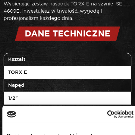
Wybierając zestaw nasadek TORX E na szynie SE-
4609E, inwestujesz w trwałość, wygodę i
profesjonalizm każdego dnia.
DANE TECHNICZNE
Kształt
TORX E
Napęd
1/2"
Rozmiar
E10-E24