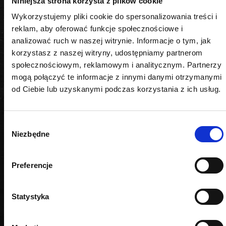
Niniejsza strona korzysta z plików cookie
Zestaw zawiera
Wykorzystujemy pliki cookie do spersonalizowania treści i
nasadki krótkie
reklam, aby oferować funkcje społecznościowe i
analizować ruch w naszej witrynie. Informacje o tym, jak
korzystasz z naszej witryny, udostępniamy partnerom
społecznościowym, reklamowym i analitycznym. Partnerzy
mogą połączyć te informacje z innymi danymi otrzymanymi
PODOBNE PRODUKTY
od Ciebie lub uzyskanymi podczas korzystania z ich usług.
Wybór
Niezbędne
zgody
Preferencje
Statystyka