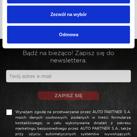
Przejrzyj naszą ofertę
ochrony słuchu ROOKS
i pracuj
bezpiecznie!
Zezwól na wybór
Odmowa
Bądź na bieżąco! Zapisz się do
newslettera.
ZAPISZ SIĘ
Wyrażam zgodę na przetwarzanie przez AUTO PARTNER S.A.
moich danych osobowych, podanych w treści formularza
kontaktowego, w celu wykonywania działań z zakresu
marketingu bezpośredniego przez AUTO PARTNER S.A., także
przy użyciu automatycznych systemów wywołujących,