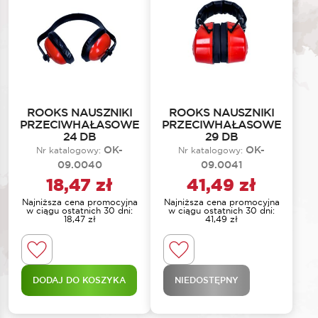
ROOKS NAUSZNIKI
ROOKS NAUSZNIKI
PRZECIWHAŁASOWE
PRZECIWHAŁASOWE
24 DB
29 DB
OK-
OK-
Nr katalogowy:
Nr katalogowy:
09.0040
09.0041
18,47
zł
41,49
zł
Najniższa cena promocyjna
Najniższa cena promocyjna
w ciągu ostatnich 30 dni:
w ciągu ostatnich 30 dni:
18,47
zł
41,49
zł
DODAJ DO KOSZYKA
NIEDOSTĘPNY