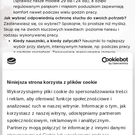
(sprawdź nasze modele 29 dB i 24 dB), a dzięki
regulowanym pałąkom i miękkim poduszkom zapewniają
komfort nawet podczas wielu godzin pracy.
Jak wybrać odpowiednią ochronę słuchu do swoich potrzeb?
Zastanawiasz się, co wybrać? Spokojnie, to prostsze niż myślisz.
Skup się na dwóch kluczowych kwestiach: poziomie hałasu i
rodzaju wykonywanej pracy.
Kiedy nauszniki, a kiedy zatyczki?
Nauszniki to najlepszy
wybór przy stałym, intensywnym hałasie, np. podczas pracy
z ciężkim sprzętem. Zapewniają maksymalną izolację.
Zatyczki będą idealne w środowiskach o zmiennym poziomie
głośności lub gdy potrzebujesz większej swobody ruchów i
minimalnej wagi sprzętu.
Jak dobrać poziom tłumienia (dB)?
Zgodnie z przepisami,
obowiązek stosowania ochronników słuchu pojawia się, gdy
Niniejsza strona korzysta z plików cookie
hałas przekracza 85 dB. Nasze produkty mają jasno
Wykorzystujemy pliki cookie do spersonalizowania treści
określony poziom tłumienia, co ułatwia dopasowanie ich do
Twojego miejsca pracy. Zasada jest prosta: im wyższa
i reklam, aby oferować funkcje społecznościowe i
wartość dB, tym skuteczniejsza ochrona. Jeśli nie masz
analizować ruch w naszej witrynie. Informacje o tym, jak
pewności, jaki hałas panuje na Twoim stanowisku,
korzystasz z naszej witryny, udostępniamy partnerom
bezpieczniej jest wybrać ochronę o wyższym stopniu
społecznościowym, reklamowym i analitycznym.
tłumienia.
Najlepsze praktyki i zgodność z przepisami – zadbaj o swój
Partnerzy mogą połączyć te informacje z innymi danymi
słuch
otrzymanymi od Ciebie lub uzyskanymi podczas