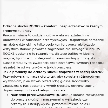
Ochrona słuchu ROOKS – komfort i bezpieczeństwo w każdym
środowisku pracy
Praca w hałasie to codzienność w wielu warsztatach, na
budowach i w zakładach przemysłowych. Długotrwałe narażenie
na głośne dźwięki nie tylko psuje komfort pracy, ale przede
wszystkim stanowi poważne zagrożenie dla Twojego słuchu. W
ROOKS doskonale to rozumiemy, dlatego trafiłeś w idealne
miejsce, by znaleźć profesjonalną i niezawodną ochronę słuchu.
Nasze produkty to gwarancja bezpieczeństwa, wygody i spokoju,
niezależnie od warunków, w jakich pracujesz.
Jakie produkty do ochrony słuchu znajdziesz w naszej ofercie?
Przygotowaliśmy naszą ofertę tak, aby sprostała różnorodnym
wyzwaniom, jakie stawia przed Tobą głośne środowisko.
Znajdziesz u nas doskonały wybór środków ochrony słuchu,
dopasowanych do konkretnych potrzeb:
Nauszniki przeciwhałasowe ROOKS
: To idealne rozwiązanie
do pracy z głośnymi maszynami w warsztacie czy
przemyśle. Oferują wysoki poziom tłumienia hałasu