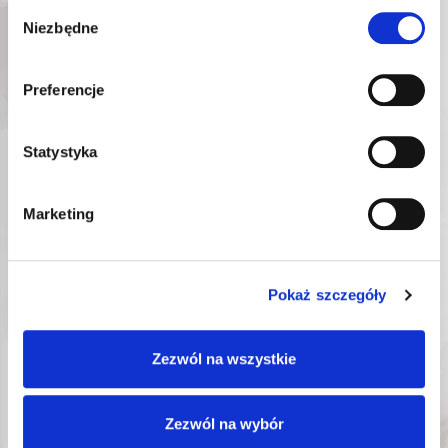
Wybór
Niezbędne
zgody
ROOKS TESTER
ŚWIEC ŻAROWYCH
MULTI VOLT 3-15 V
Preferencje
OK-
Nr katalogowy:
05.1101
227,54
zł
Statystyka
Najniższa cena promocyjna
w ciągu ostatnich 30 dni:
227,54
zł
Marketing
DODAJ DO KOSZYKA
Pokaż szczegóły
Zezwól na wszystkie
1
z
2
Zezwól na wybór