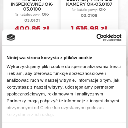
INSPEKCYJNEJ OK-
KAMERY OK-03.0107
03.0100
OK-
Nr katalogowy:
OK-
Nr katalogowy:
03.0108
03.0101
400,86
zł
1 616,98
zł
Najniższa cena promocyjna
Najniższa cena promocyjna
w ciągu ostatnich 30 dni:
w ciągu ostatnich 30 dni:
1
400,86
zł
616,98
zł
Niniejsza strona korzysta z plików cookie
Wykorzystujemy pliki cookie do spersonalizowania treści
DODAJ DO KOSZYKA
DODAJ DO KOSZYKA
i reklam, aby oferować funkcje społecznościowe i
analizować ruch w naszej witrynie. Informacje o tym, jak
korzystasz z naszej witryny, udostępniamy partnerom
społecznościowym, reklamowym i analitycznym.
Partnerzy mogą połączyć te informacje z innymi danymi
otrzymanymi od Ciebie lub uzyskanymi podczas
korzystania z ich usług.