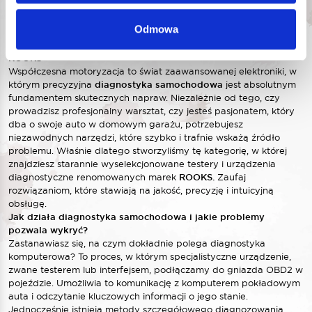
Odmowa
Diagnostyka samochodowa – profesjonalne narzędzia i testery
ROOKS
Współczesna motoryzacja to świat zaawansowanej elektroniki, w
którym precyzyjna
diagnostyka samochodowa
jest absolutnym
fundamentem skutecznych napraw. Niezależnie od tego, czy
prowadzisz profesjonalny warsztat, czy jesteś pasjonatem, który
dba o swoje auto w domowym garażu, potrzebujesz
niezawodnych narzędzi, które szybko i trafnie wskażą źródło
problemu. Właśnie dlatego stworzyliśmy tę kategorię, w której
znajdziesz starannie wyselekcjonowane testery i urządzenia
diagnostyczne renomowanych marek
ROOKS.
Zaufaj
rozwiązaniom, które stawiają na jakość, precyzję i intuicyjną
obsługę.
Jak działa diagnostyka samochodowa i jakie problemy
pozwala wykryć?
Zastanawiasz się, na czym dokładnie polega diagnostyka
komputerowa? To proces, w którym specjalistyczne urządzenie,
zwane testerem lub interfejsem, podłączamy do gniazda OBD2 w
pojeździe. Umożliwia to komunikację z komputerem pokładowym
auta i odczytanie kluczowych informacji o jego stanie.
Jednocześnie istnieją metody szczegółowego diagnozowania