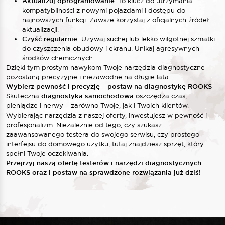
Aktualizuj oprogramowanie:
To klucz do utrzymania
kompatybilności z nowymi pojazdami i dostępu do
najnowszych funkcji. Zawsze korzystaj z oficjalnych źródeł
aktualizacji.
Czyść regularnie:
Używaj suchej lub lekko wilgotnej szmatki
do czyszczenia obudowy i ekranu. Unikaj agresywnych
środków chemicznych.
Dzięki tym prostym nawykom Twoje narzędzia diagnostyczne
pozostaną precyzyjne i niezawodne na długie lata.
Wybierz pewność i precyzję – postaw na diagnostykę ROOKS
Skuteczna
diagnostyka samochodowa
oszczędza czas,
pieniądze i nerwy – zarówno Twoje, jak i Twoich klientów.
Wybierając narzędzia z naszej oferty, inwestujesz w pewność i
profesjonalizm. Niezależnie od tego, czy szukasz
zaawansowanego testera do swojego serwisu, czy prostego
interfejsu do domowego użytku, tutaj znajdziesz sprzęt, który
spełni Twoje oczekiwania.
Przejrzyj naszą ofertę testerów i narzędzi diagnostycznych
ROOKS oraz i postaw na sprawdzone rozwiązania już dziś!