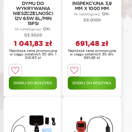
DYMU DO
INSPEKCYJNA 3,9
WYKRYWANIA
MM X 1000 MM
NIESZCZELNOŚCI
OK-
Nr katalogowy:
12V 65W 6L/MIN
03.0100
15PSI
OK-
Nr katalogowy:
03.5020
1 041,83
zł
691,48
zł
Najniższa cena promocyjna
Najniższa cena promocyjna
w ciągu ostatnich 30 dni:
1
w ciągu ostatnich 30 dni:
041,83
zł
691,48
zł
DODAJ DO KOSZYKA
DODAJ DO KOSZYKA