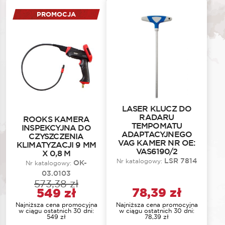
PROMOCJA
LASER KLUCZ DO
RADARU
ROOKS KAMERA
TEMPOMATU
INSPEKCYJNA DO
ADAPTACYJNEGO
CZYSZCZENIA
VAG KAMER NR OE:
KLIMATYZACJI 9 MM
VAS6190/2
X 0,8 M
LSR 7814
Nr katalogowy:
OK-
Nr katalogowy:
03.0103
573,38
zł
Pierwotna cena wynosiła: 5
Aktualna cena wynosi: 549 
78,39
zł
549
zł
Najniższa cena promocyjna
Najniższa cena promocyjna
w ciągu ostatnich 30 dni:
w ciągu ostatnich 30 dni:
549
zł
78,39
zł