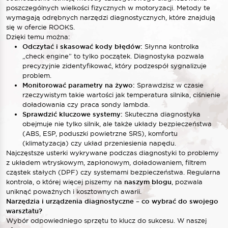
poszczególnych wielkości fizycznych w motoryzacji. Metody te
wymagają odrębnych narzędzi diagnostycznych, które znajdują
się w ofercie ROOKS.
Dzięki temu można:
Odczytać i skasować kody błędów:
Słynna kontrolka
„check engine” to tylko początek. Diagnostyka pozwala
precyzyjnie zidentyfikować, który podzespół sygnalizuje
problem.
Monitorować parametry na żywo:
Sprawdzisz w czasie
rzeczywistym takie wartości jak temperatura silnika, ciśnienie
doładowania czy praca sondy lambda.
Sprawdzić kluczowe systemy:
Skuteczna diagnostyka
obejmuje nie tylko silnik, ale także układy bezpieczeństwa
(ABS, ESP, poduszki powietrzne SRS), komfortu
(klimatyzacja) czy układ przeniesienia napędu.
Najczęstsze usterki wykrywane podczas diagnostyki to problemy
z układem wtryskowym, zapłonowym, doładowaniem, filtrem
cząstek stałych (DPF) czy systemami bezpieczeństwa. Regularna
kontrola, o której więcej piszemy na
naszym blogu
, pozwala
uniknąć poważnych i kosztownych awarii.
Narzędzia i urządzenia diagnostyczne – co wybrać do swojego
warsztatu?
Wybór odpowiedniego sprzętu to klucz do sukcesu. W naszej