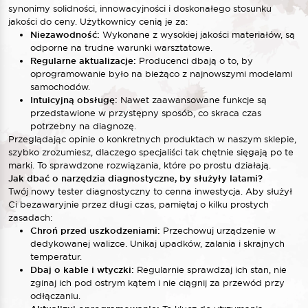
synonimy solidności, innowacyjności i doskonałego stosunku
jakości do ceny. Użytkownicy cenią je za:
Niezawodność:
Wykonane z wysokiej jakości materiałów, są
odporne na trudne warunki warsztatowe.
Regularne aktualizacje:
Producenci dbają o to, by
oprogramowanie było na bieżąco z najnowszymi modelami
samochodów.
Intuicyjną obsługę:
Nawet zaawansowane funkcje są
przedstawione w przystępny sposób, co skraca czas
potrzebny na diagnozę.
Przeglądając opinie o konkretnych produktach w naszym sklepie,
szybko zrozumiesz, dlaczego specjaliści tak chętnie sięgają po te
marki. To sprawdzone rozwiązania, które po prostu działają.
Jak dbać o narzędzia diagnostyczne, by służyły latami?
Twój nowy tester diagnostyczny to cenna inwestycja. Aby służył
Ci bezawaryjnie przez długi czas, pamiętaj o kilku prostych
zasadach:
Chroń przed uszkodzeniami:
Przechowuj urządzenie w
dedykowanej walizce. Unikaj upadków, zalania i skrajnych
temperatur.
Dbaj o kable i wtyczki:
Regularnie sprawdzaj ich stan, nie
zginaj ich pod ostrym kątem i nie ciągnij za przewód przy
odłączaniu.