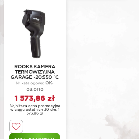
ROOKS KAMERA
TERMOWIZYJNA
GARAGE -20:550 ˚C
OK-
Nr katalogowy:
03.0110
1 573,86
zł
Najniższa cena promocyjna
w ciągu ostatnich 30 dni:
1
573,86
zł