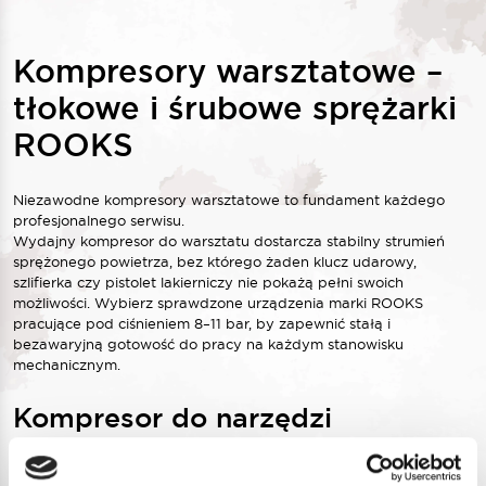
Kompresory warsztatowe –
tłokowe i śrubowe sprężarki
ROOKS
Niezawodne
kompresory
warsztatowe
to fundament każdego
profesjonalnego serwisu.
Wydajny
kompresor
do
warsztatu
dostarcza stabilny strumień
sprężonego powietrza, bez którego żaden klucz udarowy,
szlifierka czy pistolet lakierniczy nie pokażą pełni swoich
możliwości. Wybierz sprawdzone urządzenia marki ROOKS
pracujące pod ciśnieniem 8–11 bar, by zapewnić stałą i
bezawaryjną gotowość do pracy na każdym stanowisku
mechanicznym.
Kompresor do narzędzi
pneumatycznych – na jakie
parametry zwrócić uwagę?