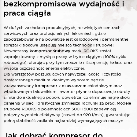
bezkompromisowa wydajność i
praca ciągła
W dużych zakładach produkcyjnych, rozwiniętych centrach
serwisowych oraz profesjonalnych lakierniach, gdzie
zapotrzebowanie na powietrze jest całodobowe i permanentne,
sprężarki tłokowe ustępują miejsca technologii śrubowej.
Nowoczesny
kompresor śrubowy
marki ROOKS został
zaprojektowany z myślą o pracy w trybie ciągłym (100% cyklu
roboczego), oferując przy tym znacznie niższą emisję hałasu oraz
wysoką oszczędność energii elektrycznej.
Dla warsztatów poszukujących najwyższej jakości i czystości
dostarczanego medium idealnym wyborem będzie
zaawansowany
kompresor z osuszaczem
chłodniczym oraz
wbudowanym falownikiem. Inwerter płynnie dopasowuje obroty
silnika do aktualnego poboru powietrza, co eliminuje nagłe skoki
ciśnienia w sieci i drastycznie zmniejsza rachunki za prąd. Modele
śrubowe ROOKS o pojemnościach 300l i 500l zapewniają
potężny wydatek efektywny (nawet do 920 l/min), gwarantując
pełną stabilność zasilania najbardziej wymagających maszyn.
Jak dobrać kompresor do