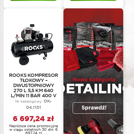
ROOKS KOMPRESOR
TŁOKOWY –
DWUSTOPNIOWY
270 L 5,5 KM 640
L/MIN 11 BAR 400 V
OK-
Nr katalogowy:
04.1101
6 697,24
zł
Najniższa cena promocyjna
w ciągu ostatnich 30 dni:
6
697,24
zł