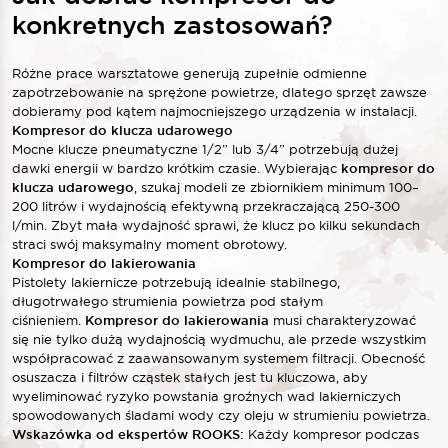
konkretnych zastosowań?
Różne prace warsztatowe generują zupełnie odmienne
zapotrzebowanie na sprężone powietrze, dlatego sprzęt zawsze
dobieramy pod kątem najmocniejszego urządzenia w instalacji.
Kompresor do klucza udarowego
Mocne klucze pneumatyczne 1/2” lub 3/4” potrzebują dużej
dawki energii w bardzo krótkim czasie. Wybierając
kompresor do
klucza udarowego
, szukaj modeli ze zbiornikiem minimum 100–
200 litrów i wydajnością efektywną przekraczającą 250-300
l/min. Zbyt mała wydajność sprawi, że klucz po kilku sekundach
straci swój maksymalny moment obrotowy.
Kompresor do lakierowania
Pistolety lakiernicze potrzebują idealnie stabilnego,
długotrwałego strumienia powietrza pod stałym
ciśnieniem.
Kompresor do lakierowania
musi charakteryzować
się nie tylko dużą wydajnością wydmuchu, ale przede wszystkim
współpracować z zaawansowanym systemem filtracji. Obecność
osuszacza i filtrów cząstek stałych jest tu kluczowa, aby
wyeliminować ryzyko powstania groźnych wad lakierniczych
spowodowanych śladami wody czy oleju w strumieniu powietrza.
Wskazówka od ekspertów ROOKS:
Każdy kompresor podczas