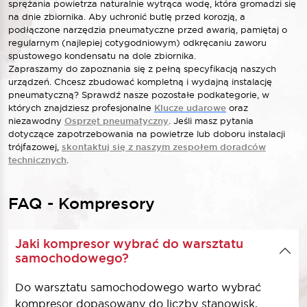
sprężania powietrza naturalnie wytrąca wodę, która gromadzi się
na dnie zbiornika. Aby uchronić butlę przed korozją, a
podłączone narzędzia pneumatyczne przed awarią, pamiętaj o
regularnym (najlepiej cotygodniowym) odkręcaniu zaworu
spustowego kondensatu na dole zbiornika.
Zapraszamy do zapoznania się z pełną specyfikacją naszych
urządzeń. Chcesz zbudować kompletną i wydajną instalację
pneumatyczną? Sprawdź nasze pozostałe podkategorie, w
których znajdziesz profesjonalne
Klucze udarowe
oraz
niezawodny
Osprzęt pneumatyczny
. Jeśli masz pytania
dotyczące zapotrzebowania na powietrze lub doboru instalacji
trójfazowej,
skontaktuj się z naszym zespołem doradców
technicznych
.
FAQ - Kompresory
Jaki kompresor wybrać do warsztatu
samochodowego?
Do warsztatu samochodowego warto wybrać
kompresor dopasowany do liczby stanowisk,