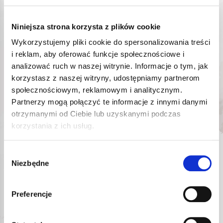
Wybór odpowiedniego źródła sprężonego powietrza decyduje o
Niniejsza strona korzysta z plików cookie
komforcie pracy oraz wydajności wszystkich podłączonych
urządzeń wykonawczych. Kupując
kompresor
pneumatyczny
,
Wykorzystujemy pliki cookie do spersonalizowania treści
łatwo wpaść w pułapkę oceniania maszyny wyłącznie przez
i reklam, aby oferować funkcje społecznościowe i
pryzmat wielkości zbiornika. Tymczasem
kluczowym parametrem,
analizować ruch w naszej witrynie. Informacje o tym, jak
który określa realne możliwości sprzętu, jest wydajność
korzystasz z naszej witryny, udostępniamy partnerom
kompresora l/min mierzona na wydmuchu (efektywna), a także
generowane ciśnienie robocze.
społecznościowym, reklamowym i analitycznym.
W zależności od dostępnej instalacji elektrycznej w Twoim
Partnerzy mogą połączyć te informacje z innymi danymi
budynku, do wyboru masz dwa warianty zasilania:
otrzymanymi od Ciebie lub uzyskanymi podczas
kompresor 230V
– idealny do mniejszych warsztatów,
korzystania z ich usług.
mobilnych punktów serwisowych i przydomowych garaży,
gdzie brak dostępu do sieci trójfazowej,
kompresor 400V
– rozwiązanie dedykowane do
Wybór
profesjonalnych zastosowań, zapewniające stabilną pracę
Niezbędne
mocniejszych silników o wyższej sprawności.
zgody
Kompresory tłokowe ROOKS –
Preferencje
sprawdzone rozwiązanie do
wszechstronnych zadań