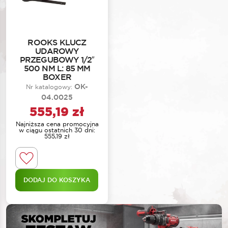
ROOKS KLUCZ
UDAROWY
PRZEGUBOWY 1/2″
500 NM L: 85 MM
BOXER
OK-
Nr katalogowy:
04.0025
555,19
zł
Najniższa cena promocyjna
w ciągu ostatnich 30 dni:
555,19
zł
DODAJ DO KOSZYKA