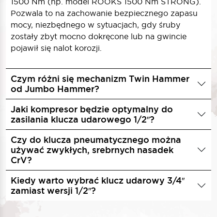
1500
Nm
(np. model ROOKS 1500
Nm
STRONG).
Pozwala to na zachowanie bezpiecznego zapasu
mocy, niezbędnego w sytuacjach, gdy śruby
zostały zbyt mocno dokręcone lub na gwincie
pojawił się nalot korozji.
Czym różni się mechanizm Twin Hammer
od Jumbo Hammer?
Jaki kompresor będzie optymalny do
zasilania klucza udarowego 1/2″?
Czy do klucza pneumatycznego można
używać zwykłych, srebrnych nasadek
CrV?
Kiedy warto wybrać klucz udarowy 3/4″
zamiast wersji 1/2″?