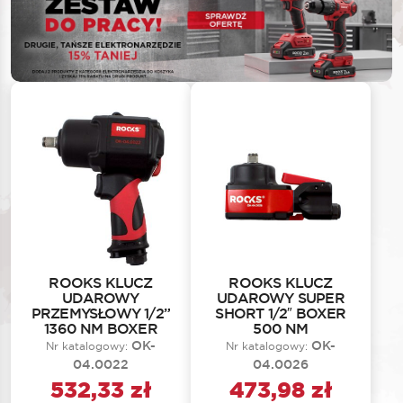
ROOKS KLUCZ
ROOKS KLUCZ
UDAROWY
UDAROWY SUPER
PRZEMYSŁOWY 1/2”
SHORT 1/2″ BOXER
1360 NM BOXER
500 NM
OK-
OK-
Nr katalogowy:
Nr katalogowy:
04.0022
04.0026
532,33
zł
473,98
zł