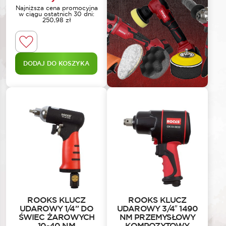
Najniższa cena promocyjna
w ciągu ostatnich 30 dni:
250,98
zł
DODAJ DO KOSZYKA
ROOKS KLUCZ
ROOKS KLUCZ
UDAROWY 1/4” DO
UDAROWY 3/4″ 1490
ŚWIEC ŻAROWYCH
NM PRZEMYSŁOWY
10-40 NM
KOMPOZYTOWY