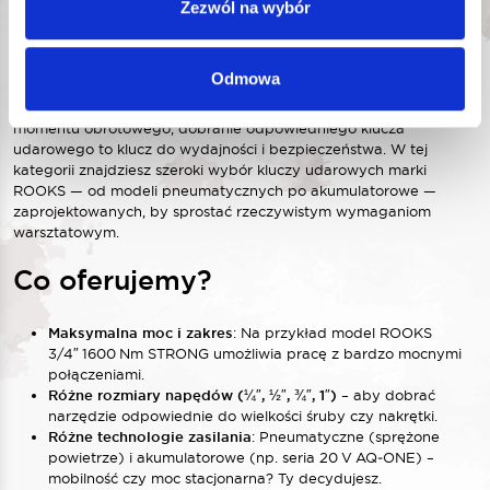
Zezwól na wybór
Twoim warsztacie
Odmowa
Jeśli często pracujesz przy kołach, zawieszeniu, naprawach
samochodów lub innych zadaniach wymagających potężnego
momentu obrotowego, dobranie odpowiedniego klucza
udarowego to klucz do wydajności i bezpieczeństwa. W tej
kategorii znajdziesz szeroki wybór kluczy udarowych marki
ROOKS — od modeli pneumatycznych po akumulatorowe —
zaprojektowanych, by sprostać rzeczywistym wymaganiom
warsztatowym.
Co oferujemy?
Maksymalna moc i zakres
: Na przykład model ROOKS
3/4″ 1600 Nm STRONG umożliwia pracę z bardzo mocnymi
połączeniami.
Różne rozmiary napędów (¼″, ½″, ¾″, 1″)
– aby dobrać
narzędzie odpowiednie do wielkości śruby czy nakrętki.
Różne technologie zasilania
: Pneumatyczne (sprężone
powietrze) i akumulatorowe (np. seria 20 V AQ‑ONE) –
mobilność czy moc stacjonarna? Ty decydujesz.