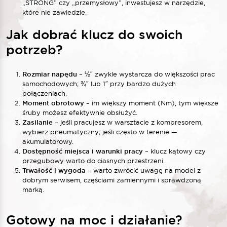
„STRONG” czy „przemysłowy”, inwestujesz w narzędzie,
które nie zawiedzie.
Jak dobrać klucz do swoich
potrzeb?
Rozmiar napędu
– ½″ zwykle wystarcza do większości prac
samochodowych; ¾″ lub 1″ przy bardzo dużych
połączeniach.
Moment obrotowy
– im większy moment (Nm), tym większe
śruby możesz efektywnie obsłużyć.
Zasilanie
– jeśli pracujesz w warsztacie z kompresorem,
wybierz pneumatyczny; jeśli często w terenie —
akumulatorowy.
Dostępność miejsca i warunki pracy
– klucz kątowy czy
przegubowy warto do ciasnych przestrzeni.
Trwałość i wygoda
– warto zwrócić uwagę na model z
dobrym serwisem, częściami zamiennymi i sprawdzoną
marką.
Gotowy na moc i działanie?