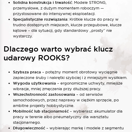
Solidna konstrukcja i trwałość
: Modele STRONG,
przemysłowe, z dużym momentem roboczym —
przystosowane do intensywnej eksploatacji.
Specjalistyczne rozwiązania
: Krótkie klucze do pracy w
trudno dostępnych miejscach, klucze przegubowe, klucze
kątowe – dla sytuacji, gdy standardowy „prosty” nie
wystarczy.
Dlaczego warto wybrać klucz
udarowy ROOKS?
Szybsza praca
– potężny moment obrotowy wyciągnie
zapieczone śruby i nakrętki szybciej i z mniejszym wysiłkiem.
Wygoda użytkowania
– ergonomiczne uchwyty, mniejsze
wibracje, mniej zmęczenia przy dłuższej pracy.
Wszechstronność zastosowania
– od serwisów
samochodowych, przez naprawy w ciężkim sprzęcie, po
ambitne projekty hobbystyczne.
Mobilność lub stacjonarność
– wybierasz: akumulator dla
pracy w terenie albo pneumatyczny dla warsztatu
stacjonarnego.
Długowieczność
– wybierając markę i modele z segmentu