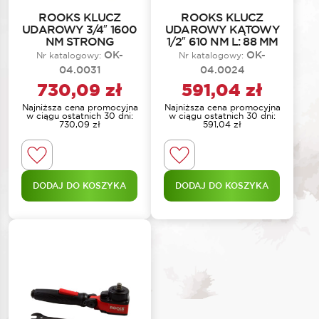
ROOKS KLUCZ
ROOKS KLUCZ
UDAROWY 3/4″ 1600
UDAROWY KĄTOWY
NM STRONG
1/2″ 610 NM L: 88 MM
OK-
OK-
Nr katalogowy:
Nr katalogowy:
04.0031
04.0024
730,09
zł
591,04
zł
Najniższa cena promocyjna
Najniższa cena promocyjna
w ciągu ostatnich 30 dni:
w ciągu ostatnich 30 dni:
730,09
zł
591,04
zł
DODAJ DO KOSZYKA
DODAJ DO KOSZYKA