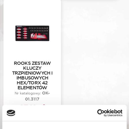
ROOKS ZESTAW
KLUCZY
TRZPIENIOWYCH I
IMBUSOWYCH
HEX/TORX 42
ELEMENTÓW
OK-
Nr katalogowy:
01.3117
97,12
zł
Najniższa cena promocyjna
w ciągu ostatnich 30 dni:
97,12
zł