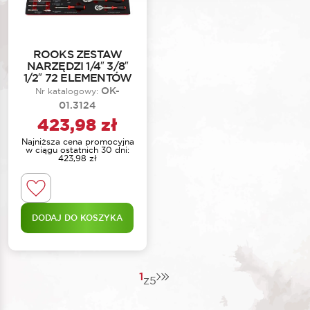
ROOKS ZESTAW
NARZĘDZI 1/4″ 3/8″
1/2″ 72 ELEMENTÓW
OK-
Nr katalogowy:
01.3124
423,98
zł
Najniższa cena promocyjna
w ciągu ostatnich 30 dni:
423,98
zł
DODAJ DO KOSZYKA
1
z
5