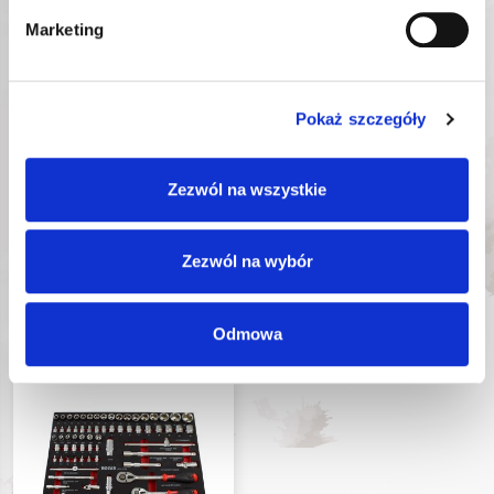
ROOKS ZESTAW
ROOKS ZESTAW
Marketing
MŁOTKÓW 2
NARZĘDZI 1/4″ 24
ELEMENTY
ELEMENTY
OK-
OK-
Nr katalogowy:
Nr katalogowy:
01.3123
01.3119
Pokaż szczegóły
70,27
zł
91,65
zł
Najniższa cena promocyjna
Najniższa cena promocyjna
w ciągu ostatnich 30 dni:
w ciągu ostatnich 30 dni:
70,27
zł
91,65
zł
Zezwól na wszystkie
Zezwól na wybór
DODAJ DO KOSZYKA
DODAJ DO KOSZYKA
Odmowa