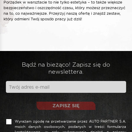
Porządek w warsztacie to nie tylko estetyka – to także większe
bezpieczeństwo i oszczędność czasu, który możesz przeznaczyć
na to, co najważniejsze. Przejrzyj naszą ofertę i znajdź zestaw,
który odmieni Twój sposób pracy już dziś!
Bądź na bieżąco! Zapisz się do
newslettera.
ZAPISZ SIĘ
Wyrażam zgodę na przetwarzanie przez AUTO PARTNER S.A.
moich danych osobowych, podanych w treści formularza
kontaktowego, w celu wykonywania działań z zakresu