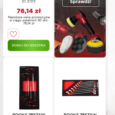
01.3103
76,14
zł
Najniższa cena promocyjna
w ciągu ostatnich 30 dni:
76,14
zł
DODAJ DO KOSZYKA
ROOKS ZESTAW
ROOKS ZESTAW