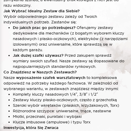
razu widoczny.
Jak Wybrać Idealny Zestaw dla Siebie?
Wybór odpowiedniego zestawu zależy od Twoich
indywidualnych potrzeb. Zastanów się:
Do jakich prac go potrzebujesz?
Oferujemy zestawy
dedykowane dla mechaników (z bogatym wyborem kluczy
nasadowych i płasko-oczkowych), elektryków (z narzędziami
izolowanymi) oraz uniwersalne, które sprawdzą się w
każdym garażu.
Jak dużej szafki używasz?
Przed zakupem sprawdź
wymiary swoich szuflad. Nasze zestawy są dopasowane do
najpopularniejszych standardów rynkowych.
Co Znajdziesz w Naszych Zestawach?
Nasze
wyposażenie szafek warsztatowych
to kompleksowa
odpowiedź na potrzeby każdego fachowca. W zależności od
wybranego wariantu, w zestawach znajdziesz między innymi:
Komplety kluczy nasadowych 1/4″, 3/8″ i 1/2″
Zestawy kluczy płasko-oczkowych, często z grzechotką
Szeroki wybór wkrętaków (płaskich, krzyżakowych, Torx)
Różnorodne szczypce: uniwersalne, tnące, nastawne
Młotki, przecinaki, punktaki i wybijaki
Klucze imbusowe (ampulowe) i typu Torx
Inwestycja, która Się Zwraca