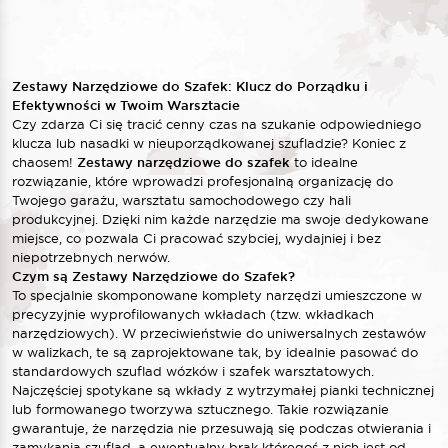
Zestawy Narzędziowe do Szafek: Klucz do Porządku i
Efektywności w Twoim Warsztacie
Czy zdarza Ci się tracić cenny czas na szukanie odpowiedniego
klucza lub nasadki w nieuporządkowanej szufladzie? Koniec z
chaosem!
Zestawy narzędziowe do szafek
to idealne
rozwiązanie, które wprowadzi profesjonalną organizację do
Twojego garażu, warsztatu samochodowego czy hali
produkcyjnej. Dzięki nim każde narzędzie ma swoje dedykowane
miejsce, co pozwala Ci pracować szybciej, wydajniej i bez
niepotrzebnych nerwów.
Czym są Zestawy Narzędziowe do Szafek?
To specjalnie skomponowane komplety narzędzi umieszczone w
precyzyjnie wyprofilowanych wkładach (tzw. wkładkach
narzędziowych). W przeciwieństwie do uniwersalnych zestawów
w walizkach, te są zaprojektowane tak, by idealnie pasować do
standardowych szuflad wózków i szafek warsztatowych.
Najczęściej spotykane są wkłady z wytrzymałej pianki technicznej
lub formowanego tworzywa sztucznego. Takie rozwiązanie
gwarantuje, że narzędzia nie przesuwają się podczas otwierania i
zamykania szuflad, a ewentualny brak któregoś z nich jest od