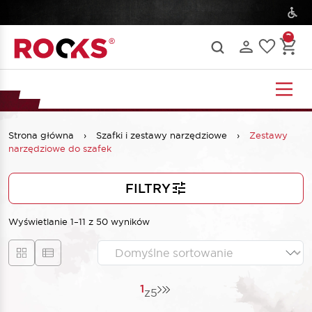
Strona główna
›
Szafki i zestawy narzędziowe
›
Zestawy
narzędziowe do szafek
FILTRY
Wyświetlanie 1–11 z 50 wyników
1
z
5