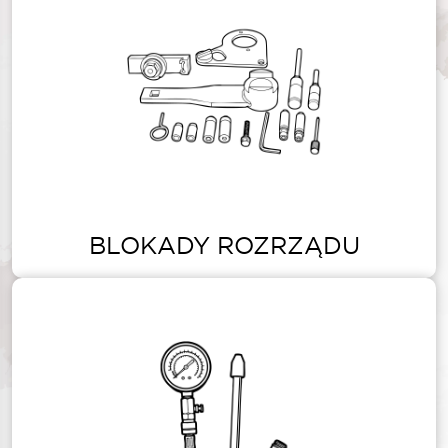
BLOKADY ROZRZĄDU