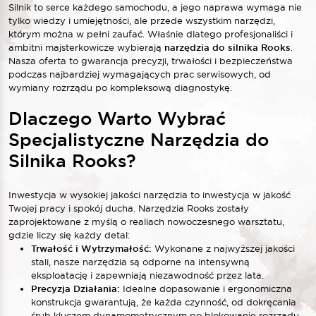
Silnik to serce każdego samochodu, a jego naprawa wymaga nie
tylko wiedzy i umiejętności, ale przede wszystkim narzędzi,
którym można w pełni zaufać. Właśnie dlatego profesjonaliści i
ambitni majsterkowicze wybierają
narzędzia do silnika Rooks
.
Nasza oferta to gwarancja precyzji, trwałości i bezpieczeństwa
podczas najbardziej wymagających prac serwisowych, od
wymiany rozrządu po kompleksową diagnostykę.
Dlaczego Warto Wybrać
Specjalistyczne Narzędzia do
Silnika Rooks?
Inwestycja w wysokiej jakości narzędzia to inwestycja w jakość
Twojej pracy i spokój ducha. Narzędzia Rooks zostały
zaprojektowane z myślą o realiach nowoczesnego warsztatu,
gdzie liczy się każdy detal:
Trwałość i Wytrzymałość:
Wykonane z najwyższej jakości
stali, nasze narzędzia są odporne na intensywną
eksploatację i zapewniają niezawodność przez lata.
Precyzja Działania:
Idealne dopasowanie i ergonomiczna
konstrukcja gwarantują, że każda czynność, od dokręcania
śrub kluczem dynamometrycznym po blokowanie rozrządu,