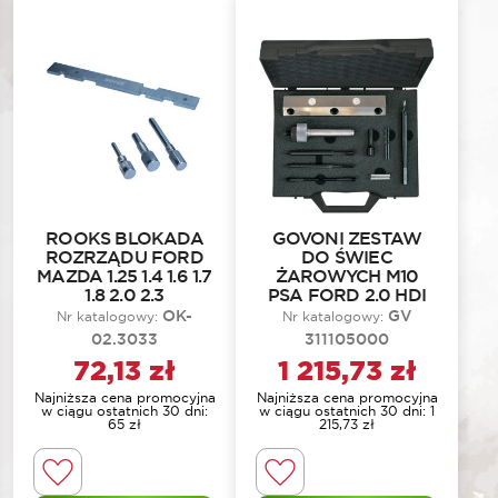
ROOKS BLOKADA
GOVONI ZESTAW
ROZRZĄDU FORD
DO ŚWIEC
MAZDA 1.25 1.4 1.6 1.7
ŻAROWYCH M10
1.8 2.0 2.3
PSA FORD 2.0 HDI
OK-
GV
Nr katalogowy:
Nr katalogowy:
02.3033
311105000
72,13
zł
1 215,73
zł
Najniższa cena promocyjna
Najniższa cena promocyjna
w ciągu ostatnich 30 dni:
w ciągu ostatnich 30 dni:
1
65
zł
215,73
zł