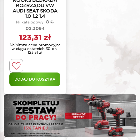
ROOKS BLOKADA
ROZRZĄDU VW
AUDI SEAT SKODA
1.0 1.2 1.4
OK-
Nr katalogowy:
02.3094
123,31
zł
Najniższa cena promocyjna
w ciągu ostatnich 30 dni:
123,31
zł
DODAJ DO KOSZYKA