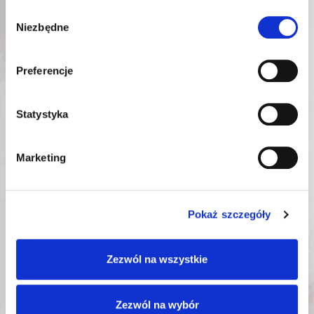
w ciągu ostatnich 30 dni:
3
w ciągu ostatnich 30 dni:
874,50
zł
968,07
zł
Wybór
Niezbędne
zgody
Preferencje
DODAJ DO KOSZYKA
DODAJ DO KOSZYKA
Statystyka
Marketing
Pokaż szczegóły
Zezwól na wszystkie
ROOKS BLOKADA
ROOKS BLOKADA
ROZRZĄDU
ROZRZĄDU VW
RENAULT 2.0 BLUE
AUDI SEAT CUPRA
DCI OD 2020R.
SKODA 1.5 TSI
Zezwól na wybór
OK-
OK-
Nr katalogowy:
Nr katalogowy: