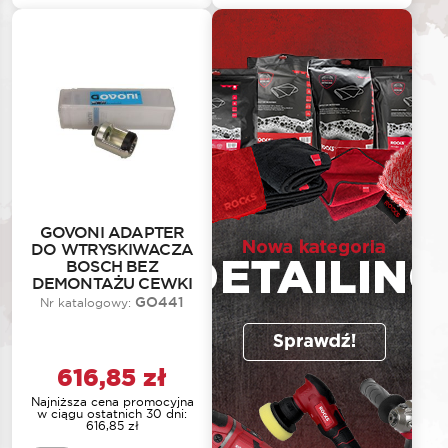
GOVONI ADAPTER
DO WTRYSKIWACZA
BOSCH BEZ
DEMONTAŻU CEWKI
GO441
Nr katalogowy:
616,85
zł
Najniższa cena promocyjna
w ciągu ostatnich 30 dni:
616,85
zł