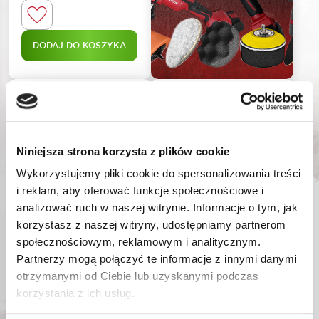
DODAJ DO KOSZYKA
Niniejsza strona korzysta z plików cookie
Wykorzystujemy pliki cookie do spersonalizowania treści
i reklam, aby oferować funkcje społecznościowe i
analizować ruch w naszej witrynie. Informacje o tym, jak
korzystasz z naszej witryny, udostępniamy partnerom
GOVONI POMPA
GOVONI ZESTAW
społecznościowym, reklamowym i analitycznym.
HYDRAULICZNA 700
ADAPTERÓW DO MŁOTA
Partnerzy mogą połączyć te informacje z innymi danymi
BAR
BEZWŁADNOŚCIOWEGO
GO1030
GO521
otrzymanymi od Ciebie lub uzyskanymi podczas
Nr katalogowy:
Nr katalogowy:
3 874,50
zł
968,07
zł
korzystania z ich usług.
Najniższa cena promocyjna
Najniższa cena promocyjna