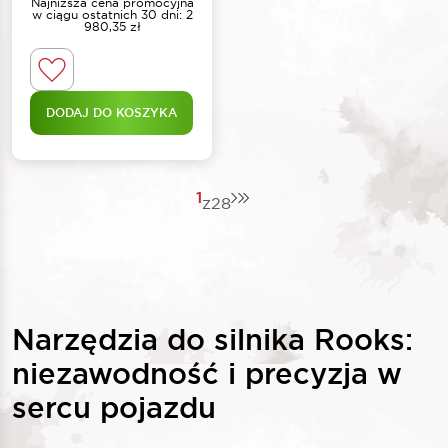
Najniższa cena promocyjna
w ciągu ostatnich 30 dni:
2
980,35
zł
DODAJ DO KOSZYKA
1
z
28
Narzędzia do silnika Rooks:
niezawodność i precyzja w
sercu pojazdu