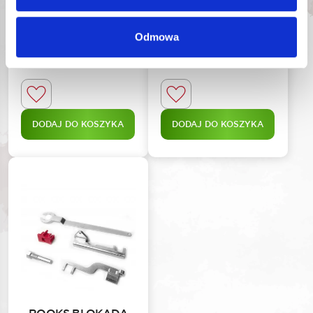
02.3081
02.3097
319,44
zł
879,51
zł
Odmowa
Najniższa cena promocyjna
Najniższa cena promocyjna
w ciągu ostatnich 30 dni:
w ciągu ostatnich 30 dni:
319,44
zł
879,51
zł
DODAJ DO KOSZYKA
DODAJ DO KOSZYKA