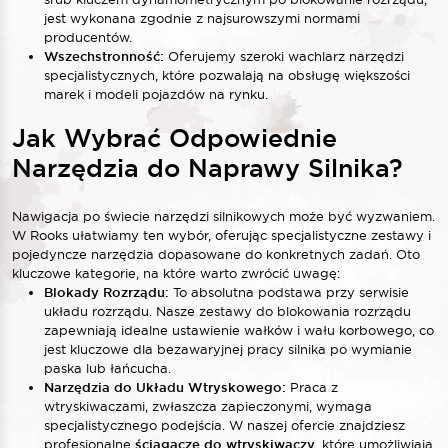
jest wykonana zgodnie z najsurowszymi normami
producentów.
Wszechstronność:
Oferujemy szeroki wachlarz narzędzi
specjalistycznych, które pozwalają na obsługę większości
marek i modeli pojazdów na rynku.
Jak Wybrać Odpowiednie
Narzędzia do Naprawy Silnika?
Nawigacja po świecie narzędzi silnikowych może być wyzwaniem.
W Rooks ułatwiamy ten wybór, oferując specjalistyczne zestawy i
pojedyncze narzędzia dopasowane do konkretnych zadań. Oto
kluczowe kategorie, na które warto zwrócić uwagę:
Blokady Rozrządu:
To absolutna podstawa przy serwisie
układu rozrządu. Nasze zestawy do blokowania rozrządu
zapewniają idealne ustawienie wałków i wału korbowego, co
jest kluczowe dla bezawaryjnej pracy silnika po wymianie
paska lub łańcucha.
Narzędzia do Układu Wtryskowego:
Praca z
wtryskiwaczami, zwłaszcza zapieczonymi, wymaga
specjalistycznego podejścia. W naszej ofercie znajdziesz
profesjonalne
ściągacze do wtryskiwaczy
, które umożliwiają