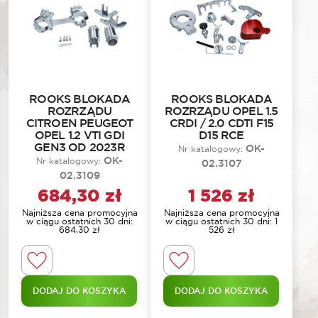
ROOKS BLOKADA
ROOKS BLOKADA
ROZRZĄDU
ROZRZĄDU OPEL 1.5
CITROEN PEUGEOT
CRDI / 2.0 CDTI F15
OPEL 1.2 VTI GDI
D15 RCE
GEN3 OD 2023R
OK-
Nr katalogowy:
OK-
Nr katalogowy:
02.3107
02.3109
684,30
zł
1 526
zł
Najniższa cena promocyjna
Najniższa cena promocyjna
w ciągu ostatnich 30 dni:
w ciągu ostatnich 30 dni:
1
684,30
zł
526
zł
DODAJ DO KOSZYKA
DODAJ DO KOSZYKA