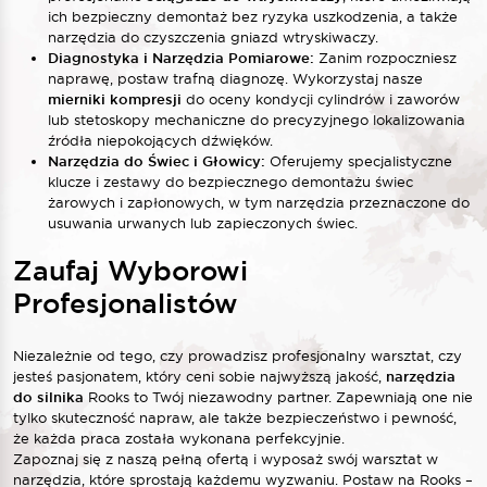
ich bezpieczny demontaż bez ryzyka uszkodzenia, a także
narzędzia do czyszczenia gniazd wtryskiwaczy.
Diagnostyka i Narzędzia Pomiarowe:
Zanim rozpoczniesz
naprawę, postaw trafną diagnozę. Wykorzystaj nasze
mierniki kompresji
do oceny kondycji cylindrów i zaworów
lub stetoskopy mechaniczne do precyzyjnego lokalizowania
źródła niepokojących dźwięków.
Narzędzia do Świec i Głowicy:
Oferujemy specjalistyczne
klucze i zestawy do bezpiecznego demontażu świec
żarowych i zapłonowych, w tym narzędzia przeznaczone do
usuwania urwanych lub zapieczonych świec.
Zaufaj Wyborowi
Profesjonalistów
Niezależnie od tego, czy prowadzisz profesjonalny warsztat, czy
jesteś pasjonatem, który ceni sobie najwyższą jakość,
narzędzia
do silnika
Rooks to Twój niezawodny partner. Zapewniają one nie
tylko skuteczność napraw, ale także bezpieczeństwo i pewność,
że każda praca została wykonana perfekcyjnie.
Zapoznaj się z naszą pełną ofertą i wyposaż swój warsztat w
narzędzia, które sprostają każdemu wyzwaniu. Postaw na Rooks –