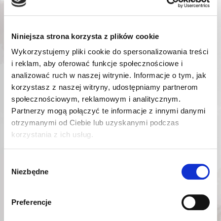
Niniejsza strona korzysta z plików cookie
Wykorzystujemy pliki cookie do spersonalizowania treści
i reklam, aby oferować funkcje społecznościowe i
analizować ruch w naszej witrynie. Informacje o tym, jak
korzystasz z naszej witryny, udostępniamy partnerom
ROOKS
ROOKS
społecznościowym, reklamowym i analitycznym.
MIKROFIBRA DO
MIKROFIBRA
Partnerzy mogą połączyć te informacje z innymi danymi
LAKIERU 600 G/M²
UNIWERSALNA 350
otrzymanymi od Ciebie lub uzyskanymi podczas
40 X 40 CM 3 SZTUKI
G/M² 40 X 40 CM 3
SZTUKI
OK-
Nr katalogowy:
korzystania z ich usług.
OK-
Nr katalogowy:
11.3018
11.3017
Wybór
37,74
zł
15,39
zł
Niezbędne
zgody
Najniższa cena promocyjna
Najniższa cena promocyjna
w ciągu ostatnich 30 dni:
w ciągu ostatnich 30 dni:
37,74
zł
15,39
zł
Preferencje