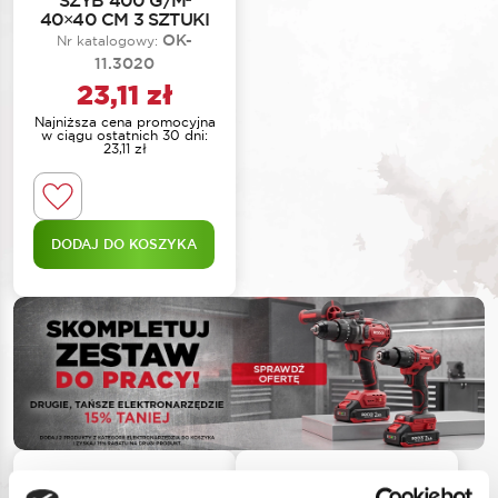
SZYB 400 G/M²
40×40 CM 3 SZTUKI
OK-
Nr katalogowy:
11.3020
23,11
zł
Najniższa cena promocyjna
w ciągu ostatnich 30 dni:
23,11
zł
DODAJ DO KOSZYKA
NOWOŚĆ
NOWOŚĆ