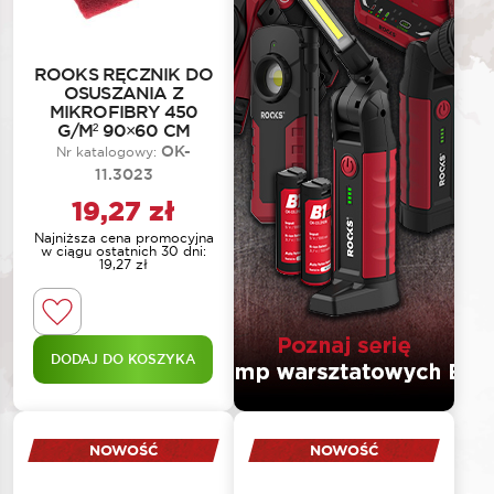
ROOKS RĘCZNIK DO
OSUSZANIA Z
MIKROFIBRY 450
G/M² 90×60 CM
OK-
Nr katalogowy:
11.3023
19,27
zł
Najniższa cena promocyjna
w ciągu ostatnich 30 dni:
19,27
zł
DODAJ DO KOSZYKA
NOWOŚĆ
NOWOŚĆ