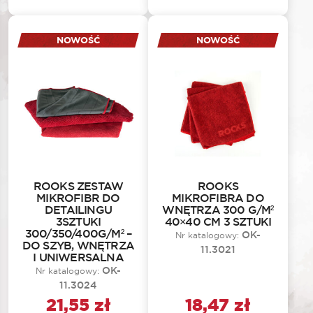
NOWOŚĆ
NOWOŚĆ
ROOKS ZESTAW
ROOKS
MIKROFIBR DO
MIKROFIBRA DO
DETAILINGU
WNĘTRZA 300 G/M²
3SZTUKI
40×40 CM 3 SZTUKI
300/350/400G/M² –
OK-
Nr katalogowy:
DO SZYB, WNĘTRZA
11.3021
I UNIWERSALNA
OK-
Nr katalogowy:
11.3024
21,55
zł
18,47
zł