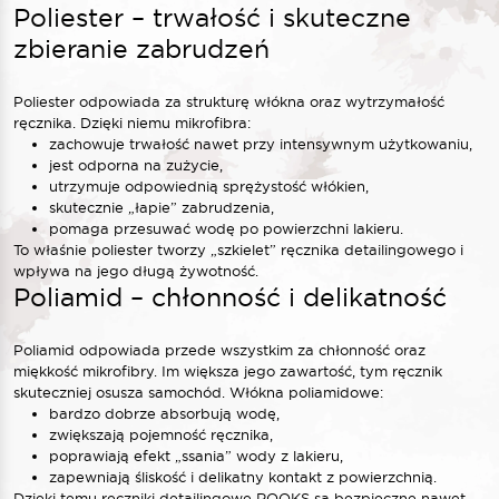
Poliester – trwałość i skuteczne
zbieranie zabrudzeń
Poliester odpowiada za strukturę włókna oraz wytrzymałość
ręcznika. Dzięki niemu mikrofibra:
zachowuje trwałość nawet przy intensywnym użytkowaniu,
jest odporna na zużycie,
utrzymuje odpowiednią sprężystość włókien,
skutecznie „łapie” zabrudzenia,
pomaga przesuwać wodę po powierzchni lakieru.
To właśnie poliester tworzy „szkielet” ręcznika detailingowego i
wpływa na jego długą żywotność.
Poliamid – chłonność i delikatność
Poliamid odpowiada przede wszystkim za chłonność oraz
miękkość mikrofibry. Im większa jego zawartość, tym ręcznik
skuteczniej osusza samochód. Włókna poliamidowe:
bardzo dobrze absorbują wodę,
zwiększają pojemność ręcznika,
poprawiają efekt „ssania” wody z lakieru,
zapewniają śliskość i delikatny kontakt z powierzchnią.
Dzięki temu ręczniki detailingowe ROOKS są bezpieczne nawet