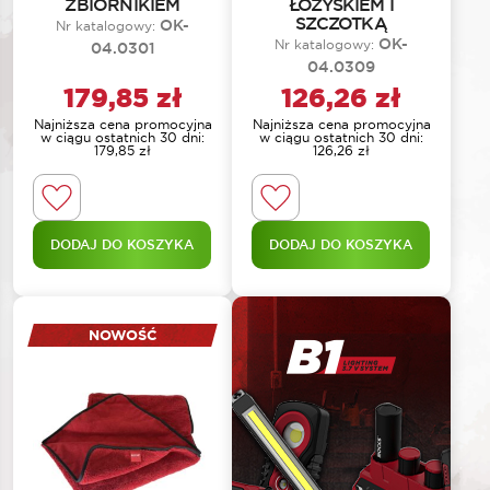
ZBIORNIKIEM
ŁOŻYSKIEM I
SZCZOTKĄ
OK-
Nr katalogowy:
OK-
Nr katalogowy:
04.0301
04.0309
179,85
zł
126,26
zł
Najniższa cena promocyjna
Najniższa cena promocyjna
w ciągu ostatnich 30 dni:
w ciągu ostatnich 30 dni:
179,85
zł
126,26
zł
DODAJ DO KOSZYKA
DODAJ DO KOSZYKA
NOWOŚĆ