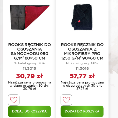
ROOKS RĘCZNIK DO
ROOKS RĘCZNIK DO
OSUSZANIA
OSUSZANIA Z
SAMOCHODU 950
MIKROFIBRY PRO
G/M² 80×50 CM
1250 G/M² 90×60 CM
OK-
OK-
Nr katalogowy:
Nr katalogowy:
11.3015
11.3016
30,79
zł
57,77
zł
Najniższa cena promocyjna
Najniższa cena promocyjna
w ciągu ostatnich 30 dni:
w ciągu ostatnich 30 dni:
30,79
zł
57,77
zł
DODAJ DO KOSZYKA
DODAJ DO KOSZYKA