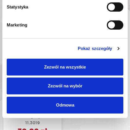
Statystyka
DODAJ DO KOSZYKA
DODAJ DO KOSZYKA
Marketing
NOWOŚĆ
Pokaż szczegóły
Zezwól na wszystkie
Zezwól na wybór
ROOKS
MIKROFIBRA DO
POLEROWANIA
Odmowa
1000 G/M² 40×40 CM
2 SZTUKI
OK-
Nr katalogowy:
11.3019