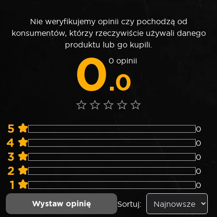
Nie weryfikujemy opinii czy pochodzą od
konsumentów, którzy rzeczywiście używali danego
produktu lub go kupili.
0
0 opinii
.0
5
0
4
0
3
0
2
0
1
0
Wystaw opinię
Sortuj: