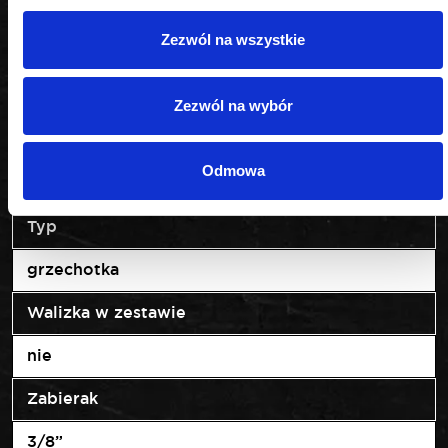
tak
Zezwól na wszystkie
Prędkość obrotowa (obr./min)
210
Zezwól na wybór
System akumulatorowy
Odmowa
12V AQ-LION
Typ
grzechotka
Walizka w zestawie
nie
Zabierak
3/8”