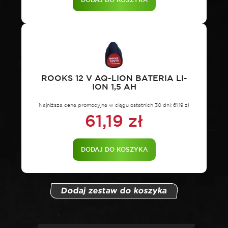
ROOKS 12 V AQ-LION BATERIA LI-
ION 1,5 AH
Najniższa cena promocyjna w ciągu ostatnich 30 dni:
61,19
zł
61,19
zł
DODAJ DO KOSZYKA
Dodaj zestaw do koszyka