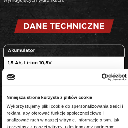
DANE TECHNICZNE
Akumulator
1,5 Ah, Li-ion 10,8V
Czas ładowania
1 h
Niniejsza strona korzysta z plików cookie
Ilość biegów
Wykorzystujemy pliki cookie do spersonalizowania treści i
1
reklam, aby oferować funkcje społecznościowe i
analizować ruch w naszej witrynie. Informacje o tym, jak
Ładowarka
korzystasz z naszej witryny, udostępniamy partnerom