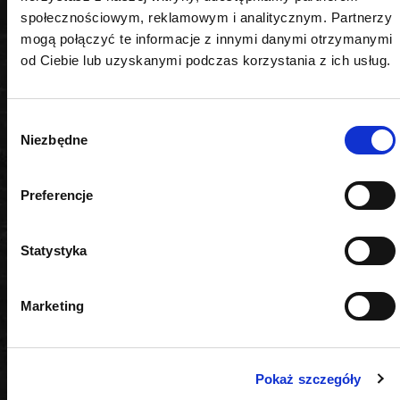
społecznościowym, reklamowym i analitycznym. Partnerzy
240 V, 15,5 V, 1,5 Ah
mogą połączyć te informacje z innymi danymi otrzymanymi
od Ciebie lub uzyskanymi podczas korzystania z ich usług.
Ładowarka w zestawie
tak
Wybór
Niezbędne
Maksymalny moment obrotowy
zgody
40 Nm
Preferencje
Napęd
Statystyka
3/8"
Nominalny moment obrotowy
Marketing
40 Nm
Oświetlenie miejsca pracy
Pokaż szczegóły