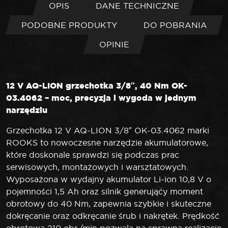
OPIS
DANE TECHNICZNE
PODOBNE PRODUKTY
DO POBRANIA
OPINIE
12 V AQ-LION grzechotka 3/8″, 40 Nm OK-
03.4062 – moc, precyzja i wygoda w jednym
narzędziu
Grzechotka 12 V AQ-LION 3/8″ OK-03.4062 marki
ROOKS to nowoczesne narzędzie akumulatorowe,
które doskonale sprawdzi się podczas prac
serwisowych, montażowych i warsztatowych.
Wyposażona w wydajny akumulator Li-ion 10,8 V o
pojemności 1,5 Ah oraz silnik generujący moment
obrotowy do 40 Nm, zapewnia szybkie i skuteczne
dokręcanie oraz odkręcanie śrub i nakrętek. Prędkość
obrotowa 210 obr./min pozwala na sprawną realizację