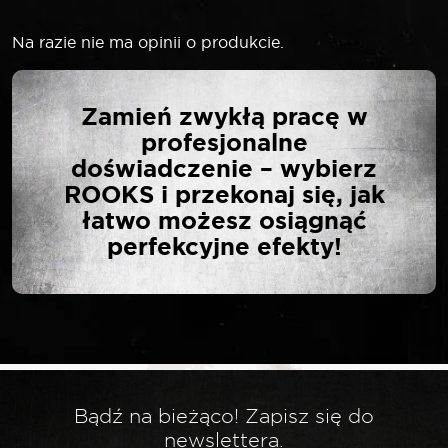
Na razie nie ma opinii o produkcie.
NAPISZ PIERWSZĄ
Zamień zwykłą pracę w
OPINIĘ O „ROOKS 12 V
profesjonalne
AQ-LION GRZECHOTKA
doświadczenie – wybierz
3/8″ 40 NM”
ROOKS i przekonaj się, jak
łatwo możesz osiągnąć
perfekcyjne efekty!
Twój adres email nie zostanie opublikowany.
*
Wymagane pola są oznaczone
*
Twoja ocena
*
Twoja opinia
Bądź na bieżąco! Zapisz się do
newslettera.