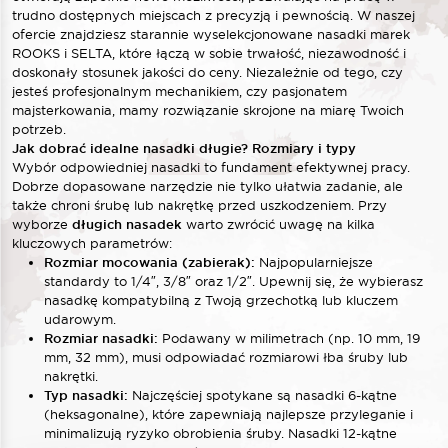
trudno dostępnych miejscach z precyzją i pewnością. W naszej
ofercie znajdziesz starannie wyselekcjonowane nasadki marek
ROOKS i SELTA, które łączą w sobie trwałość, niezawodność i
doskonały stosunek jakości do ceny. Niezależnie od tego, czy
jesteś profesjonalnym mechanikiem, czy pasjonatem
majsterkowania, mamy rozwiązanie skrojone na miarę Twoich
potrzeb.
Jak dobrać idealne nasadki długie? Rozmiary i typy
Wybór odpowiedniej nasadki to fundament efektywnej pracy.
Dobrze dopasowane narzędzie nie tylko ułatwia zadanie, ale
także chroni śrubę lub nakrętkę przed uszkodzeniem. Przy
wyborze
długich nasadek
warto zwrócić uwagę na kilka
kluczowych parametrów:
Rozmiar mocowania (zabierak):
Najpopularniejsze
standardy to 1/4″, 3/8″ oraz 1/2″. Upewnij się, że wybierasz
nasadkę kompatybilną z Twoją grzechotką lub kluczem
udarowym.
Rozmiar nasadki:
Podawany w milimetrach (np. 10 mm, 19
mm, 32 mm), musi odpowiadać rozmiarowi łba śruby lub
nakrętki.
Typ nasadki:
Najczęściej spotykane są nasadki 6-kątne
(heksagonalne), które zapewniają najlepsze przyleganie i
minimalizują ryzyko obrobienia śruby. Nasadki 12-kątne