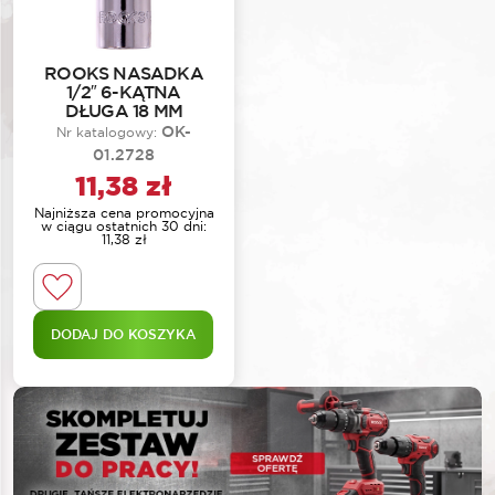
ROOKS NASADKA
1/2″ 6-KĄTNA
DŁUGA 18 MM
OK-
Nr katalogowy:
01.2728
11,38
zł
Najniższa cena promocyjna
w ciągu ostatnich 30 dni:
11,38
zł
DODAJ DO KOSZYKA