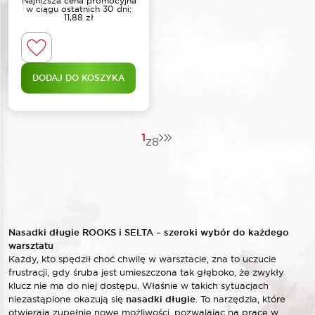
Najniższa cena promocyjna
w ciągu ostatnich 30 dni:
11,88
zł
DODAJ DO KOSZYKA
1
z
8
Nasadki długie ROOKS i SELTA – szeroki wybór do każdego
warsztatu
Każdy, kto spędził choć chwilę w warsztacie, zna to uczucie
frustracji, gdy śruba jest umieszczona tak głęboko, że zwykły
klucz nie ma do niej dostępu. Właśnie w takich sytuacjach
niezastąpione okazują się
nasadki długie
. To narzędzia, które
otwierają zupełnie nowe możliwości, pozwalając na pracę w