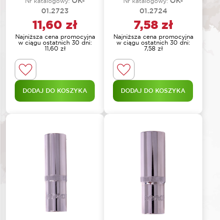
OK-
OK-
Nr katalogowy:
Nr katalogowy:
01.2723
01.2724
11,60
zł
7,58
zł
Najniższa cena promocyjna
Najniższa cena promocyjna
w ciągu ostatnich 30 dni:
w ciągu ostatnich 30 dni:
11,60
zł
7,58
zł
DODAJ DO KOSZYKA
DODAJ DO KOSZYKA