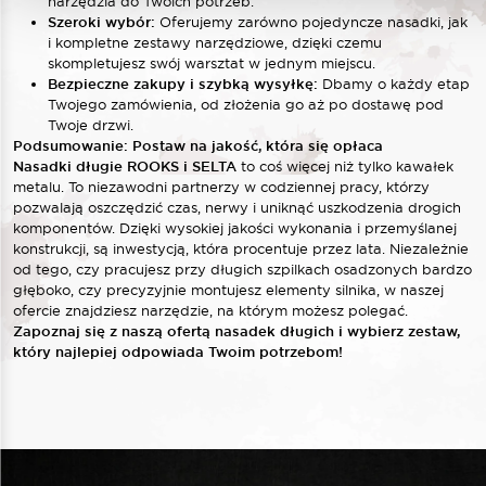
narzędzia do Twoich potrzeb.
Szeroki wybór:
Oferujemy zarówno pojedyncze nasadki, jak
i kompletne zestawy narzędziowe, dzięki czemu
skompletujesz swój warsztat w jednym miejscu.
Bezpieczne zakupy i szybką wysyłkę:
Dbamy o każdy etap
Twojego zamówienia, od złożenia go aż po dostawę pod
Twoje drzwi.
Podsumowanie: Postaw na jakość, która się opłaca
Nasadki długie ROOKS i SELTA
to coś więcej niż tylko kawałek
metalu. To niezawodni partnerzy w codziennej pracy, którzy
pozwalają oszczędzić czas, nerwy i uniknąć uszkodzenia drogich
komponentów. Dzięki wysokiej jakości wykonania i przemyślanej
konstrukcji, są inwestycją, która procentuje przez lata. Niezależnie
od tego, czy pracujesz przy długich szpilkach osadzonych bardzo
głęboko, czy precyzyjnie montujesz elementy silnika, w naszej
ofercie znajdziesz narzędzie, na którym możesz polegać.
Zapoznaj się z naszą ofertą nasadek długich i wybierz zestaw,
który najlepiej odpowiada Twoim potrzebom!