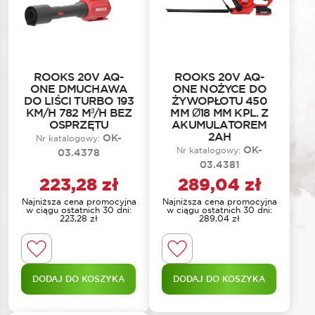
ROOKS 20V AQ-
ROOKS 20V AQ-
ONE DMUCHAWA
ONE NOŻYCE DO
DO LIŚCI TURBO 193
ŻYWOPŁOTU 450
KM/H 782 M³/H BEZ
MM Ø18 MM KPL. Z
OSPRZĘTU
AKUMULATOREM
2AH
OK-
Nr katalogowy:
OK-
Nr katalogowy:
03.4378
03.4381
223,28
zł
289,04
zł
Najniższa cena promocyjna
Najniższa cena promocyjna
w ciągu ostatnich 30 dni:
w ciągu ostatnich 30 dni:
223,28
zł
289,04
zł
DODAJ DO KOSZYKA
DODAJ DO KOSZYKA