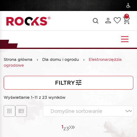
Strona główna
›
Dla domu i ogrodu
›
Elektronarzędzia
ogrodowe
FILTRY
Wyświetlanie 1–11 z 23 wyników
1
z
3