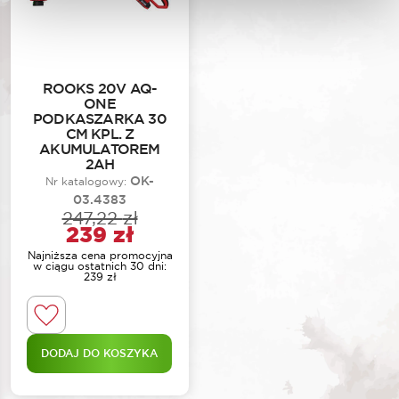
ROOKS 20V AQ-
ONE
PODKASZARKA 30
CM KPL. Z
AKUMULATOREM
2AH
OK-
Nr katalogowy:
03.4383
247,22
zł
Pierwotna cena wynosiła: 2
Aktualna cena wynosi: 239 
239
zł
Najniższa cena promocyjna
w ciągu ostatnich 30 dni:
239
zł
DODAJ DO KOSZYKA