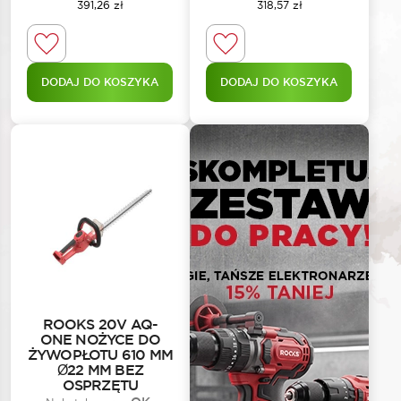
391,26
zł
318,57
zł
DODAJ DO KOSZYKA
DODAJ DO KOSZYKA
ROOKS 20V AQ-
ONE NOŻYCE DO
ŻYWOPŁOTU 610 MM
Ø22 MM BEZ
OSPRZĘTU