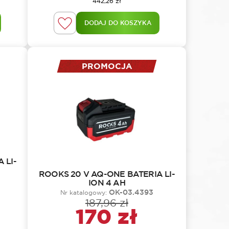
442,26
zł
DODAJ DO KOSZYKA
PROMOCJA
 LI-
ROOKS 20 V AQ-ONE BATERIA LI-
ION 4 AH
OK-03.4393
Nr katalogowy:
187,96
zł
Pierwotna c
Aktualna ce
170
zł