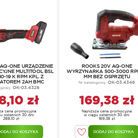
 AQ-ONE URZĄDZENIE
ROOKS 20V AQ-ONE
YJNE MULTITOOL BSL
WYRZYNARKA 500-3000 RPM
0-19 K RPM KPL. Z
MM BEZ OSPRZĘTU
ATOREM 2AH BMC
OK-03.4346
Nr katalogowy:
OK-03.4326
logowy:
8,10
zł
169,38
zł
sza cena promocyjna
Najniższa cena promocyjna
u ostatnich 30 dni:
w ciągu ostatnich 30 dni:
288,10
zł
169,38
zł
DODAJ DO KOSZYKA
DODAJ DO KOSZYKA