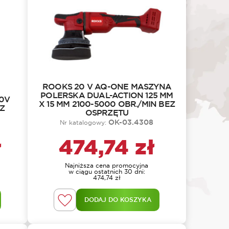
ROOKS 20 V AQ-ONE MASZYNA
POLERSKA DUAL-ACTION 125 MM
0V
X 15 MM 2100-5000 OBR./MIN BEZ
EZ
OSPRZĘTU
OK-03.4308
Nr katalogowy:
ł
474,74
zł
Najniższa cena promocyjna
w ciągu ostatnich 30 dni:
474,74
zł
DODAJ DO KOSZYKA