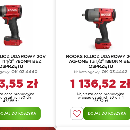
LUCZ UDAROWY 20V
ROOKS KLUCZ UDAROWY 2
T1 1/2″ 780NM BEZ
AQ-ONE T3 1/2″ 1880NM B
OSPRZĘTU
OSPRZĘTU
OK-03.4440
OK-03.4442
ogowy:
Nr katalogowy:
3,55
zł
1 136,52
z
sza cena promocyjna
Najniższa cena promocyjna
u ostatnich 30 dni:
w ciągu ostatnich 30 dni:
1
473,55
zł
136,52
zł
DODAJ DO KOSZYKA
DODAJ DO KOSZYKA