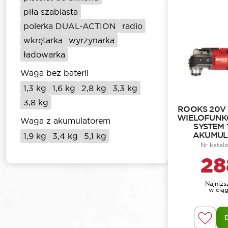
piła szablasta
polerka DUAL-ACTION
radio
wkrętarka
wyrzynarka
ładowarka
Waga bez baterii
1,3 kg
1,6 kg
2,8 kg
3,3 kg
3,8 kg
ROOKS 20V
WIELOFUNKC
Waga z akumulatorem
SYSTEM 1
AKUMUL
1,9 kg
3,4 kg
5,1 kg
Nr kata
28
Najniż
w ciąg