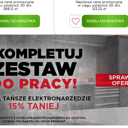
sza cena promocyjna
Najniższa cena promocyjna
u ostatnich 30 dni:
w ciągu ostatnich 30 dni:
288,12
zł
123,22
zł
DODAJ DO KOSZYKA
DODAJ DO KOSZYKA