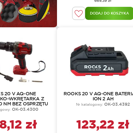
669,39
zł
DODAJ DO KOSZYKA
S 20 V AQ-ONE
ROOKS 20 V AQ-ONE BATERIA
KO-WKRĘTARKA Z
ION 2 AH
0 NM BEZ OSPRZĘTU
OK-03.4392
Nr katalogowy:
OK-03.4300
ogowy:
8,12
zł
123,22
zł