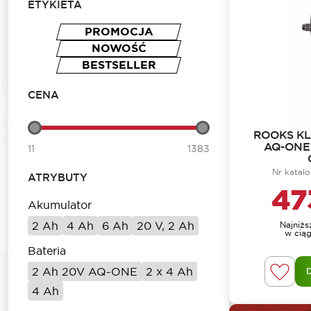
ETYKIETA
PROMOCJA
NOWOŚĆ
BESTSELLER
CENA
ROOKS K
AQ-ONE 
11
1383
Nr katal
ATRYBUTY
47
Akumulator
2 Ah
4 Ah
6 Ah
20 V, 2 Ah
Najniż
w ciąg
Bateria
2 Ah 20V AQ-ONE
2 x 4 Ah
4 Ah