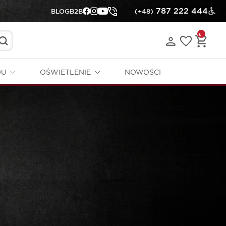
787 222 444
BLOG
B2B
(+48)
DU
OŚWIETLENIE
NOWOŚCI