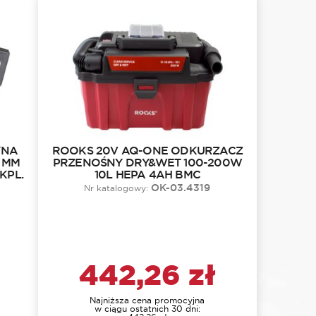
YNA
ROOKS 20V AQ-ONE ODKURZACZ
 MM
PRZENOŚNY DRY&WET 100-200W
KPL.
10L HEPA 4AH BMC
OK-03.4319
Nr katalogowy:
442,26
zł
Najniższa cena promocyjna
w ciągu ostatnich 30 dni: