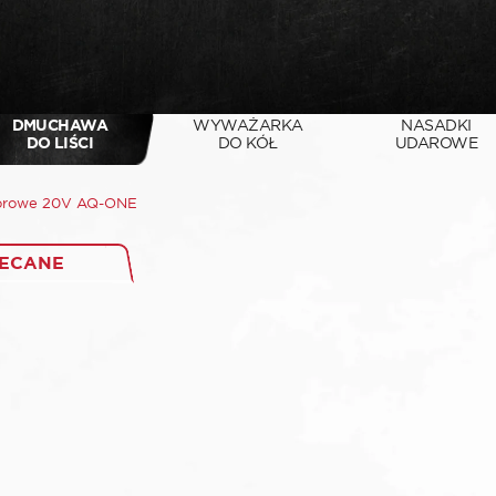
DMUCHAWA
WYWAŻARKA
NASADKI
DO LIŚCI
DO KÓŁ
UDAROWE
orowe 20V AQ-ONE
ECANE