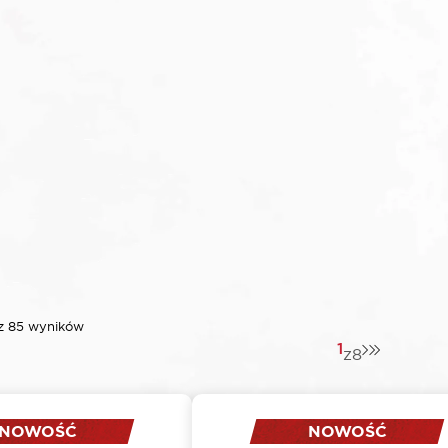
 z 85 wyników
1
z
8
NOWOŚĆ
NOWOŚĆ