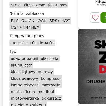
Najniż
SDS+
Ø1,5–13 mm
Ø1–10 mm
w ciąg
Rozmiar zabieraka
BLS
QUICK LOCK
SDS+
1/2"
1/2" + 1/4" HEX
Temperatura pracy
-10-50°C
0°C do 40°C
Typ
adapter baterii
akcesoria
akumulator
klucz kątowy udarowy
klucz udarowy
kompresor
lampa robocza
mieszadło
miniszlifierka
multitool
młotowiertarka
odkurzacz
pistolet do silikonu