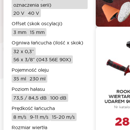
oznaczenia serii)
20 V
40 V
Offset (skok oscylacji)
3 mm
15 mm
Ogniwa łańcucha (ilość x skok)
32 x 0,3”
56 x 3/8” (043 56E 90X)
Pojemność oleju
35 ml
230 ml
Poziom hałasu
ROOK
WIERTAR
73,5 / 84,5 dB
100 dB
UDAREM 9
Nr katal
Prędkość łańcucha
28
8 m/s
9-11 m/s
15-20 m/s
Rozmiar wiertła