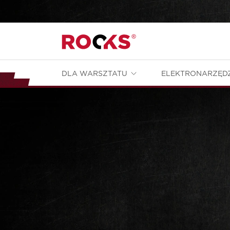
DLA WARSZTATU
ELEKTRONARZĘD