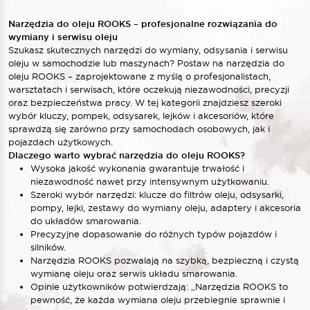
Narzędzia do oleju ROOKS – profesjonalne rozwiązania do
wymiany i serwisu oleju
Szukasz skutecznych narzędzi do wymiany, odsysania i serwisu
oleju w samochodzie lub maszynach? Postaw na narzędzia do
oleju ROOKS – zaprojektowane z myślą o profesjonalistach,
warsztatach i serwisach, które oczekują niezawodności, precyzji
oraz bezpieczeństwa pracy. W tej kategorii znajdziesz szeroki
wybór kluczy, pompek, odsysarek, lejków i akcesoriów, które
sprawdzą się zarówno przy samochodach osobowych, jak i
pojazdach użytkowych.
Dlaczego warto wybrać narzędzia do oleju ROOKS?
Wysoka jakość wykonania gwarantuje trwałość i
niezawodność nawet przy intensywnym użytkowaniu.
Szeroki wybór narzędzi: klucze do filtrów oleju, odsysarki,
pompy, lejki, zestawy do wymiany oleju, adaptery i akcesoria
do układów smarowania.
Precyzyjne dopasowanie do różnych typów pojazdów i
silników.
Narzędzia ROOKS pozwalają na szybką, bezpieczną i czystą
wymianę oleju oraz serwis układu smarowania.
Opinie użytkowników potwierdzają: „Narzędzia ROOKS to
pewność, że każda wymiana oleju przebiegnie sprawnie i