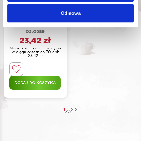
ROOKS KONEWKA
Odmowa
DO OLEJU 3 L
OK-
Nr katalogowy:
02.0689
23,42
zł
Najniższa cena promocyjna
w ciągu ostatnich 30 dni:
23,42
zł
DODAJ DO KOSZYKA
1
z
3