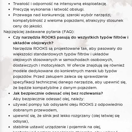
Trwałość i odporność na intensywną eksploatację.
Precyzję wykonania i łatwość obsługi.
Przewaga nad konkurencją: szeroki wybór narzędzi,
kompatybilność z wieloma pojazdami, atrakcyjny stosunek
ceny do jakości.
Najczęściej zadawane pytania (FAQ):
Czy narzędzia ROOKS pasują do wszystkich typów filtrów i
układów olejowych?
Narzędzia ROOKS są projektowane tak, aby pasowały do
większości standardowych typów filtrów i układów
olejowych stosowanych w samochodach osobowych,
dostawczych i motocyklach. W ofercie znajdują się również
modele dedykowane do konkretnych marek lub typów
pojazdów. Przed zakupem zaleca się sprawdzenie
specyfikacji technicznej danego narzędzia, aby upewnić się,
że będzie kompatybilne z danym pojazdem.
Jak bezpiecznie odessać olej bez rozlewania?
Aby bezpiecznie odessać olej, należy:
używać pompy lub odsysarki oleju ROOKS z odpowiednio
dobranym przewodem,
upewnić się, że silnik jest lekko rozgrzany (olej łatwiej się
odsysa),
stabilnie ustawić urządzenie i pojemnik na olej,