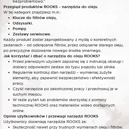
bezproblemowo.”
Przegląd produktów ROOKS – narzędzia do oleju
W tej kategorii znajdziesz m.in.:
Klucze do filtrów oleju,
Odsysarki.
Pompy.
Zestawy serwisowe.
Każdy produkt został zaprojektowany z myślą o konkretnych
zadaniach – od odkręcania filtrów, przez odsysanie starego oleju,
po precyzyjne dozowanie nowego środka smarnego.
Jak korzystać i dbać o narzędzia do oleju ROOKS?
Przed pierwszym użyciem zapoznaj się z instrukcją obsługi i
dobierz odpowiedni zestaw do typu pojazdu lub silnika.
Regularnie kontroluj stan narzędzi – wymieniaj zużyte
elementy, aby zapewnić bezpieczeństwo i efektywność
pracy.
Czyść narzędzia po zakończonej pracy i przechowuj je w
suchym miejscu.
W razie pytań lub problemów skorzystaj z pomocy
technicznej ROOKS oraz materiałów wideo dostępnych
online.
Opinie użytkowników i przewagi narzędzi ROOKS
Użytkownicy doceniają narzędzia ROOKS za:
Skuteczność nawet przy trudnych wymianach oleju i filtrów.