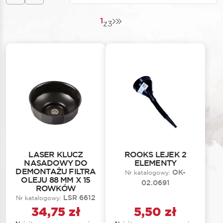
1
z
3
LASER KLUCZ
ROOKS LEJEK 2
NASADOWY DO
ELEMENTY
DEMONTAŻU FILTRA
OK-
Nr katalogowy:
OLEJU 88 MM X 15
02.0691
ROWKÓW
LSR 6612
Nr katalogowy:
34,75
zł
5,50
zł