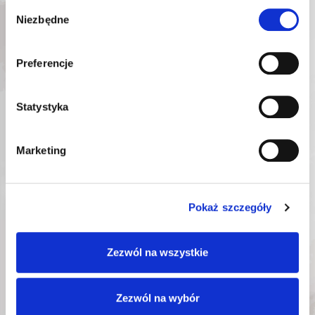
FILTRÓW OLEJU 60-
FILTRÓW OLEJU 70-
Wybór
93 MM MAGNETIC
130 MM 3/8″
Niezbędne
zgody
OK-
OK-
Nr katalogowy:
Nr katalogowy:
02.0648
02.0643
64,30
zł
60,85
zł
Preferencje
Najniższa cena promocyjna
Najniższa cena promocyjna
w ciągu ostatnich 30 dni:
w ciągu ostatnich 30 dni:
64,30
zł
60,85
zł
Statystyka
Marketing
DODAJ DO KOSZYKA
DODAJ DO KOSZYKA
Pokaż szczegóły
Zezwól na wszystkie
Zezwól na wybór