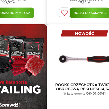
107,07
zł
171,86
zł
DODAJ DO KOSZYKA
DODAJ DO KOSZYKA
NOWOŚĆ
ROOKS GRZECHOTKA TWIST
OBROTOWĄ RĘKOJEŚCIĄ 3/
OK-01.0341
Nr katalogowy: