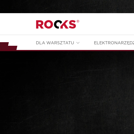
DLA WARSZTATU
ELEKTRONARZĘD