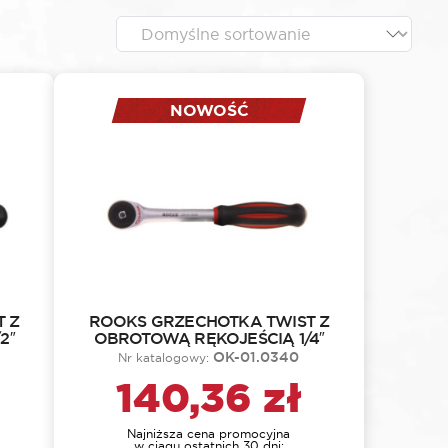
NOWOŚĆ
 Z
ROOKS GRZECHOTKA TWIST Z
2″
OBROTOWĄ RĘKOJEŚCIĄ 1/4″
OK-01.0340
Nr katalogowy:
140,36
zł
Najniższa cena promocyjna
w ciągu ostatnich 30 dni: