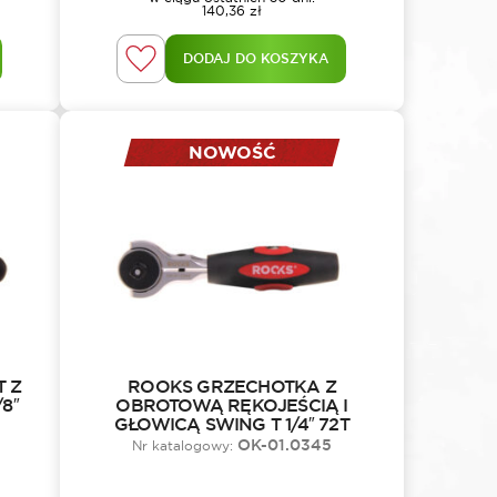
140,36
zł
DODAJ DO KOSZYKA
NOWOŚĆ
 Z
ROOKS GRZECHOTKA Z
8″
OBROTOWĄ RĘKOJEŚCIĄ I
GŁOWICĄ SWING T 1/4″ 72T
OK-01.0345
Nr katalogowy: