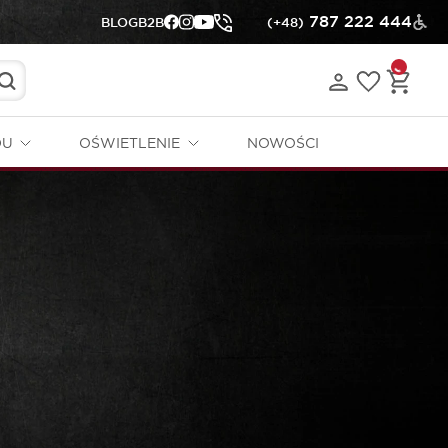
787 222 444
BLOG
B2B
(+48)
DU
OŚWIETLENIE
NOWOŚCI