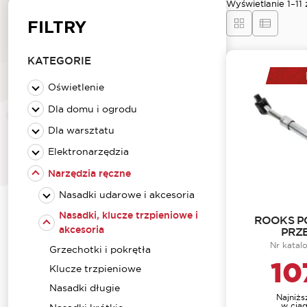
Wyświetlanie 1–11
FILTRY
KATEGORIE
Oświetlenie
Dla domu i ogrodu
Dla warsztatu
Elektronarzędzia
Narzędzia ręczne
Nasadki udarowe i akcesoria
Nasadki, klucze trzpieniowe i
ROOKS P
akcesoria
PRZE
Nr kata
Grzechotki i pokrętła
10
Klucze trzpieniowe
Nasadki długie
Najniż
w ciąg