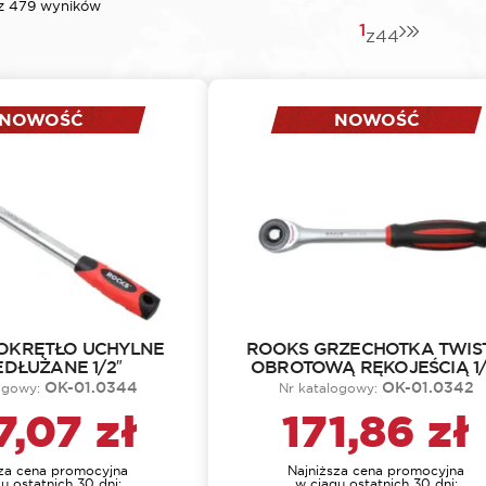
 z 479 wyników
1
z
44
NOWOŚĆ
NOWOŚĆ
OKRĘTŁO UCHYLNE
ROOKS GRZECHOTKA TWIST
DŁUŻANE 1/2″
OBROTOWĄ RĘKOJEŚCIĄ 1/
OK-01.0344
OK-01.0342
logowy:
Nr katalogowy:
7,07
zł
171,86
zł
sza cena promocyjna
Najniższa cena promocyjna
u ostatnich 30 dni:
w ciągu ostatnich 30 dni: