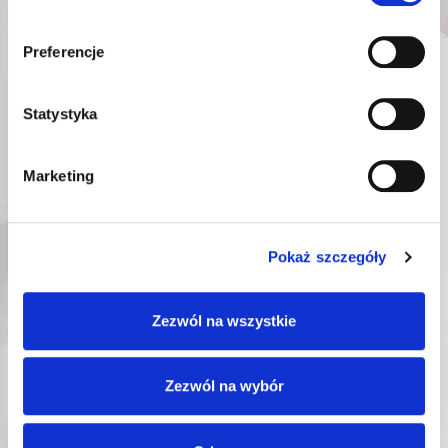
COB LED 800 LM
2700/4500/6500 K
OK-
Preferencje
Nr katalogowy:
03.3014
136,53
zł
Statystyka
Najniższa cena promocyjna
w ciągu ostatnich 30 dni:
136,53
zł
Marketing
DODAJ DO KOSZYKA
Pokaż szczegóły
Zezwól na wszystkie
Zezwól na wybór