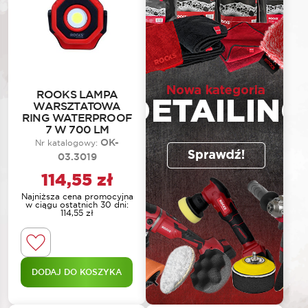
ROOKS LAMPA
WARSZTATOWA
RING WATERPROOF
7 W 700 LM
OK-
Nr katalogowy:
03.3019
114,55
zł
Najniższa cena promocyjna
w ciągu ostatnich 30 dni:
114,55
zł
DODAJ DO KOSZYKA