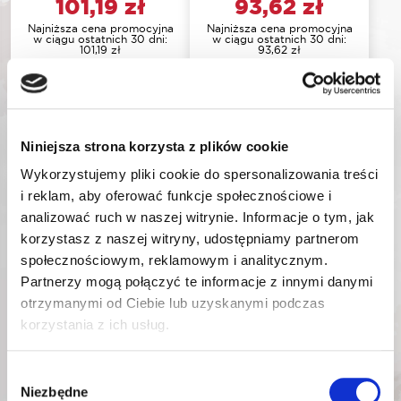
101,19
zł
93,62
zł
Najniższa cena promocyjna
Najniższa cena promocyjna
w ciągu ostatnich 30 dni:
w ciągu ostatnich 30 dni:
101,19
zł
93,62
zł
DODAJ DO KOSZYKA
DODAJ DO KOSZYKA
Niniejsza strona korzysta z plików cookie
Wykorzystujemy pliki cookie do spersonalizowania treści
i reklam, aby oferować funkcje społecznościowe i
analizować ruch w naszej witrynie. Informacje o tym, jak
korzystasz z naszej witryny, udostępniamy partnerom
społecznościowym, reklamowym i analitycznym.
Partnerzy mogą połączyć te informacje z innymi danymi
otrzymanymi od Ciebie lub uzyskanymi podczas
korzystania z ich usług.
ROOKS LAMPA
Wybór
LAKIERNICZA
Niezbędne
zgody
COLOR MATCH 3D