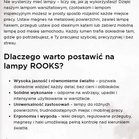
Nie wystarczy mieć lampy – liczy się, jak ją wykorzystasz! Dzięki
naszym lampom warsztatowym, czołówkom i lampom
inspekcyjnym możesz w prosty sposób rozjaśnić każde miejsce
pracy. Ustaw magnes na metalowej powierzchni, zawieś lampę
hakiem, przegub ustaw pod idealnym kątem lub zabierz mobilną
lampę pod maskę samochodu. Każdy lumen trafia dokładnie tam,
gdzie go potrzebujesz, a Ty pracujesz szybciej, precyzyjniej i bez
stresu.
Dlaczego warto postawić na
lampy ROOKS?
Wysoka jasność i równomierne światło
– pozwala
dokładnie widzieć każdy detal, bez cieni i odblasków.
Solidne wykonanie
– odporne na wstrząsy, upadki i
intensywne użytkowanie w warsztacie.
Uniwersalność zastosowań
– lampy do różnych
powierzchni, trudnodostępnych miejsc i mobilnej pracy.
Ergonomia i wygoda
– lekki design, regulowane przeguby,
magnesy i haki umożliwiają pełną kontrolę nad kierunkiem
światła.