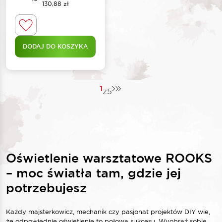
130,88
zł
DODAJ DO KOSZYKA
1
z
5
Oświetlenie warsztatowe ROOKS
– moc światła tam, gdzie jej
potrzebujesz
Każdy majsterkowicz, mechanik czy pasjonat projektów DIY wie,
że odpowiednie oświetlenie to połowa sukcesu. Wyobraź sobie