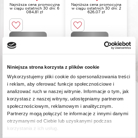
Najniższa cena promocyjna
Najniższa cena promocyjna
w ciągu ostatnich 30 dni:
6
w ciągu ostatnich 30 dni:
2
084,81
zł
626,07
zł
NIEDOSTĘPNY
NIEDOSTĘPNY
Niniejsza strona korzysta z plików cookie
Wykorzystujemy pliki cookie do spersonalizowania treści
i reklam, aby oferować funkcje społecznościowe i
analizować ruch w naszej witrynie. Informacje o tym, jak
korzystasz z naszej witryny, udostępniamy partnerom
społecznościowym, reklamowym i analitycznym.
Partnerzy mogą połączyć te informacje z innymi danymi
otrzymanymi od Ciebie lub uzyskanymi podczas
GOVONI ZESTAW
ROZPIERAKÓW DO
korzystania z ich usług.
MOCOWAŃ
SWORZNI