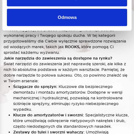
Praca przy zawieszeniu wymaga precyzji i niezawodności.
Niezależnie od tego, czy jesteś profesjonalnym mechanikiem, czy
pasjonatem majsterkowania we własnym garażu, doskonale
Odmowa
wiesz, że bezpieczeństwo jest absolutnym priorytetem. Dlatego
wybór odpowiednich
narzędzi do zawieszenia
to nie tylko
kwestia wygody, ale przede wszystkim gwarancja dobrze
wykonanej pracy i Twojego spokoju ducha. W tej kategorii
przygotowaliśmy dla Ciebie wyłącznie sprawdzone rozwiązania
od wiodących marek, takich jak
ROOKS,
które pomogą Ci
sprostać każdemu wyzwaniu.
Jakie narzędzia do zawieszenia są dostępne na rynku?
Świat narzędzi do zawieszenia jest naprawdę szeroki, ale kilka z
nich to absolutna podstawa w każdym warsztacie. Pamiętaj, że
dobre narzędzie to połowa sukcesu. Oto, co powinno znaleźć się
w Twoim arsenale:
Ściągacze do sprężyn:
Kluczowe dla bezpiecznego
demontażu i montażu amortyzatorów. Dostępne w wersji
mechanicznej i hydraulicznej, pozwalają na kontrolowane
ściśnięcie sprężyny, eliminując ryzyko niebezpiecznego
wypadku.
Klucze do amortyzatorów i sworzni:
Specjalistyczne klucze,
które umożliwiają odkręcenie nietypowych nakrętek i śrub,
często niedostępnych dla standardowych nasadek.
Zestawy do tulei i sworzni wahaczy:
Umożliwiają