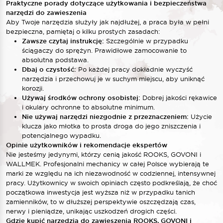
Praktyczne porady dotyczące użytkowania i bezpieczeństwa
narzędzi do zawieszenia
Aby Twoje narzędzia służyły jak najdłużej, a praca była w pełni
bezpieczna, pamiętaj o kilku prostych zasadach:
Zawsze czytaj instrukcję:
Szczególnie w przypadku
ściągaczy do sprężyn. Prawidłowe zamocowanie to
absolutna podstawa.
Dbaj o czystość:
Po każdej pracy dokładnie wyczyść
narzędzia i przechowuj je w suchym miejscu, aby uniknąć
korozji.
Używaj środków ochrony osobistej:
Dobrej jakości rękawice
i okulary ochronne to absolutne minimum.
Nie używaj narzędzi niezgodnie z przeznaczeniem:
Użycie
klucza jako młotka to prosta droga do jego zniszczenia i
potencjalnego wypadku.
Opinie użytkowników i rekomendacje ekspertów
Nie jesteśmy jedynymi, którzy cenią jakość ROOKS, GOVONI i
WALLMEK. Profesjonalni mechanicy w całej Polsce wybierają te
marki ze względu na ich niezawodność w codziennej, intensywnej
pracy. Użytkownicy w swoich opiniach często podkreślają, że choć
początkowa inwestycja jest wyższa niż w przypadku tanich
zamienników, to w dłuższej perspektywie oszczędzają czas,
nerwy i pieniądze, unikając uszkodzeń drogich części.
Gdzie kupić narzędzia do zawieszenia ROOKS, GOVONI i