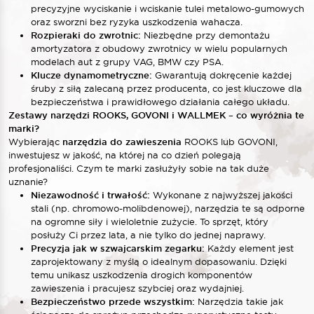
precyzyjne wyciskanie i wciskanie tulei metalowo-gumowych
oraz sworzni bez ryzyka uszkodzenia wahacza.
Rozpieraki do zwrotnic:
Niezbędne przy demontażu
amortyzatora z obudowy zwrotnicy w wielu popularnych
modelach aut z grupy VAG, BMW czy PSA.
Klucze dynamometryczne:
Gwarantują dokręcenie każdej
śruby z siłą zalecaną przez producenta, co jest kluczowe dla
bezpieczeństwa i prawidłowego działania całego układu.
Zestawy narzędzi ROOKS, GOVONI i WALLMEK – co wyróżnia te
marki?
Wybierając
narzędzia do zawieszenia
ROOKS lub GOVONI,
inwestujesz w jakość, na której na co dzień polegają
profesjonaliści. Czym te marki zasłużyły sobie na tak duże
uznanie?
Niezawodność i trwałość:
Wykonane z najwyższej jakości
stali (np. chromowo-molibdenowej), narzędzia te są odporne
na ogromne siły i wieloletnie zużycie. To sprzęt, który
posłuży Ci przez lata, a nie tylko do jednej naprawy.
Precyzja jak w szwajcarskim zegarku:
Każdy element jest
zaprojektowany z myślą o idealnym dopasowaniu. Dzięki
temu unikasz uszkodzenia drogich komponentów
zawieszenia i pracujesz szybciej oraz wydajniej.
Bezpieczeństwo przede wszystkim:
Narzędzia takie jak