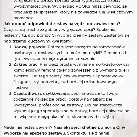
ściągacze do sprężyn przechodzą rygorystyczne testy
wytrzymałościowe. Wybierając ROOKS masz pewność, że
pracujesz ze sprzętem, który nie zawiedzie Cię w kluczowym
momencie.
Jak dobrać odpowiedni zestaw narzędzi do zawieszenia?
Czujesz się trochę zagubiony w gąszczu opcji? Spokojnie,
jesteśmy tu, aby pomóc Ci wybrać idealny zestaw. Zastanów się
nad trzema kluczowymi kwestiami:
Rodzaj pojazdu:
Potrzebujesz narzędzi do samochodów
osobowych, dostawczych, a może motocykli? Geometria i
typ zawieszenia mają ogromne znaczenie.
Zakres prac:
Planujesz prostą wymianę amortyzatorów czy
kompleksowy remont całego zawieszenia z wymianą tulei i
sworzni? Od tego zależy, czy wystarczy Ci podstawowy
ściągacz, czy potrzebujesz bardziej rozbudowanego
zestawu.
Częstotliwość użytkowania:
Jeśli narzędzia to Twoje
codzienne narzędzie pracy, postaw na najbardziej
wytrzymałe, profesjonalne zestawy. Dla majsterkowicza
wykonującego sporadyczne naprawy, bardziej uniwersalne
rozwiązania mogą okazać się strzałem w dziesiątkę.
Nadal nie jesteś pewien?
Nasi eksperci chętnie pomogą Ci w
wyborze najlepszego zestawu.
Skontaktuj się z nami!