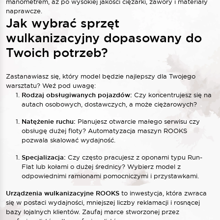
manometrem, aż po wysokiej jakości ciężarki, zawory i materiały
naprawcze.
Jak wybrać sprzęt
wulkanizacyjny dopasowany do
Twoich potrzeb?
Zastanawiasz się, który model będzie najlepszy dla Twojego
warsztatu? Weź pod uwagę:
Rodzaj obsługiwanych pojazdów:
Czy koncentrujesz się na
autach osobowych, dostawczych, a może ciężarowych?
Natężenie ruchu:
Planujesz otwarcie małego serwisu czy
obsługę dużej floty? Automatyzacja maszyn ROOKS
pozwala skalować wydajność.
Specjalizacja:
Czy często pracujesz z oponami typu Run-
Flat lub kołami o dużej średnicy? Wybierz model z
odpowiednimi ramionami pomocniczymi i przystawkami.
Urządzenia wulkanizacyjne ROOKS
to inwestycja, która zwraca
się w postaci wydajności, mniejszej liczby reklamacji i rosnącej
bazy lojalnych klientów. Zaufaj marce stworzonej przez