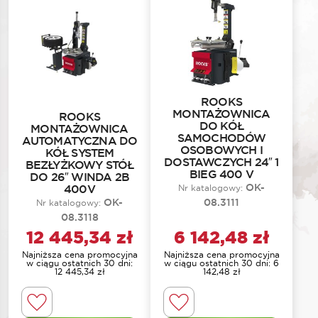
ROOKS
MONTAŻOWNICA
ROOKS
DO KÓŁ
MONTAŻOWNICA
SAMOCHODÓW
AUTOMATYCZNA DO
OSOBOWYCH I
KÓŁ SYSTEM
DOSTAWCZYCH 24″ 1
BEZŁYŻKOWY STÓŁ
BIEG 400 V
DO 26″ WINDA 2B
OK-
400V
Nr katalogowy:
OK-
08.3111
Nr katalogowy:
08.3118
12 445,34
zł
6 142,48
zł
Najniższa cena promocyjna
Najniższa cena promocyjna
w ciągu ostatnich 30 dni:
w ciągu ostatnich 30 dni:
6
12 445,34
zł
142,48
zł