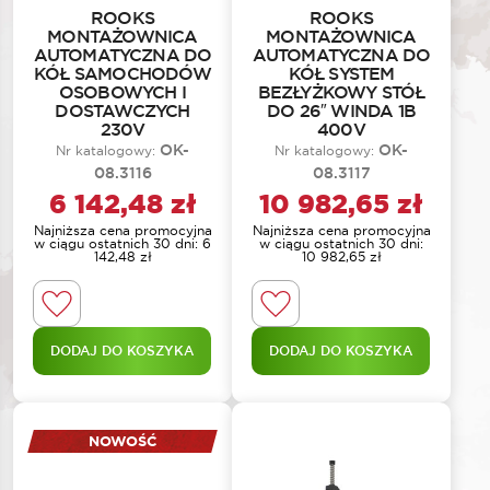
ROOKS
ROOKS
MONTAŻOWNICA
MONTAŻOWNICA
AUTOMATYCZNA DO
AUTOMATYCZNA DO
KÓŁ SAMOCHODÓW
KÓŁ SYSTEM
OSOBOWYCH I
BEZŁYŻKOWY STÓŁ
DOSTAWCZYCH
DO 26″ WINDA 1B
230V
400V
OK-
OK-
Nr katalogowy:
Nr katalogowy:
08.3116
08.3117
6 142,48
zł
10 982,65
zł
Najniższa cena promocyjna
Najniższa cena promocyjna
w ciągu ostatnich 30 dni:
6
w ciągu ostatnich 30 dni:
142,48
zł
10 982,65
zł
DODAJ DO KOSZYKA
DODAJ DO KOSZYKA
NOWOŚĆ