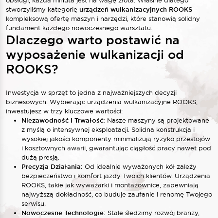
stworzyliśmy kategorię
urządzeń wulkanizacyjnych ROOKS
–
kompleksową ofertę maszyn i narzędzi, które stanowią solidny
fundament każdego nowoczesnego warsztatu.
Dlaczego warto postawić na
wyposażenie wulkanizacji od
ROOKS?
Inwestycja w sprzęt to jedna z najważniejszych decyzji
biznesowych. Wybierając urządzenia wulkanizacyjne ROOKS,
inwestujesz w trzy kluczowe wartości:
Niezawodność i Trwałość:
Nasze maszyny są projektowane
z myślą o intensywnej eksploatacji. Solidna konstrukcja i
wysokiej jakości komponenty minimalizują ryzyko przestojów
i kosztownych awarii, gwarantując ciągłość pracy nawet pod
dużą presją.
Precyzja Działania:
Od idealnie wyważonych kół zależy
bezpieczeństwo i komfort jazdy Twoich klientów. Urządzenia
ROOKS, takie jak wyważarki i montażownice, zapewniają
najwyższą dokładność, co buduje zaufanie i renomę Twojego
serwisu.
Nowoczesne Technologie:
Stale śledzimy rozwój branży,