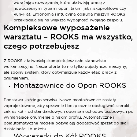
wdrażając rozwiązania, które ułatwiają pracę z
nowoczesnymi typami opon, takimi jak niskoprofilowe czy
Run-Flat. Ergonomia i intuicyjna obsługa maszyn ROOKS
przekładają się na większą wydajność Twojego zespołu.
Kompleksowe wyposażenie
warsztatu – ROOKS ma wszystko,
czego potrzebujesz
Z ROOKS z łatwością skompletujesz całe stanowisko
wulkanizacyjne. Nasza oferta to nie tylko pojedyncze maszyny,
ale spójny system, który optymalizuje każdy etap pracy z
ogumieniem.
Montażownice do Opon ROOKS
Podstawa każdego serwisu. Nasze montażownice zostały
zaprojektowane, aby sprawnie i bezpiecznie obsługiwać szeroki
zakres kół – od standardowych opon samochodów osobowych po
wymagające ogumienie o niskim profilu. Automatyczne i
półautomatyczne modele pozwalają dopasować sprzęt do skali
działalności i budżetu.
Wyważarki do Kół ROOKS