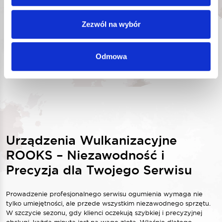
Zezwól na wybór
DODAJ DO KOSZYKA
Odmowa
1
z
2
Urządzenia Wulkanizacyjne
ROOKS – Niezawodność i
Precyzja dla Twojego Serwisu
Prowadzenie profesjonalnego serwisu ogumienia wymaga nie
tylko umiejętności, ale przede wszystkim niezawodnego sprzętu.
W szczycie sezonu, gdy klienci oczekują szybkiej i precyzyjnej
obsługi, każda minuta jest na wagę złota. Właśnie dlatego