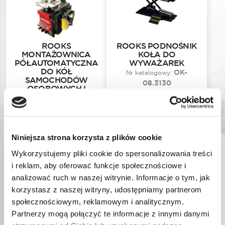
ROOKS
ROOKS PODNOŚNIK
MONTAŻOWNICA
KOŁA DO
PÓŁAUTOMATYCZNA
WYWAŻAREK
DO KÓŁ
OK-
Nr katalogowy:
SAMOCHODÓW
08.3130
OSOBOWYCH I
DOSTAWCZYCH ECO
230V
OK-
Nr katalogowy:
08.3115
4 406,57
zł
1 214,01
zł
Niniejsza strona korzysta z plików cookie
Najniższa cena promocyjna
Najniższa cena promocyjna
Wykorzystujemy pliki cookie do spersonalizowania treści
w ciągu ostatnich 30 dni:
4
w ciągu ostatnich 30 dni:
1
406,57
zł
214,01
zł
i reklam, aby oferować funkcje społecznościowe i
analizować ruch w naszej witrynie. Informacje o tym, jak
korzystasz z naszej witryny, udostępniamy partnerom
społecznościowym, reklamowym i analitycznym.
DODAJ DO KOSZYKA
DODAJ DO KOSZYKA
Partnerzy mogą połączyć te informacje z innymi danymi