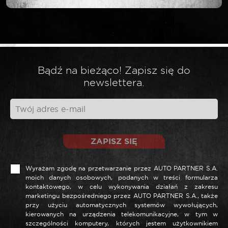
Twój adres email nie zostanie opublikowany.
*
Wymagane pola są oznaczone
*
Twoja ocena
Bądź na bieżąco! Zapisz się do
*
Twoja opinia
newslettera.
ZAPISZ SIĘ
Wyrażam zgodę na przetwarzanie przez AUTO PARTNER S.A.
moich danych osobowych, podanych w treści formularza
kontaktowego, w celu wykonywania działań z zakresu
marketingu bezpośredniego przez AUTO PARTNER S.A., także
przy użyciu automatycznych systemów wywołujących,
*
Nazwa
kierowanych na urządzenia telekomunikacyjne, w tym w
szczególności komputery, których jestem użytkownikiem