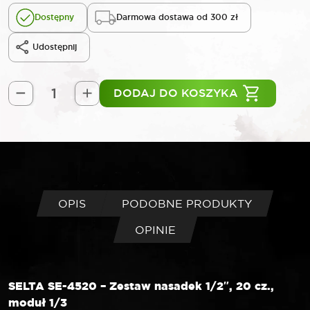
Dostępny
Darmowa dostawa od 300 zł
Udostępnij
DODAJ DO KOSZYKA
ilość
SELTA
Zestaw
nasadek
1/2"
20
elementów
OPIS
PODOBNE PRODUKTY
moduł
OPINIE
1/3
SELTA SE-4520 – Zestaw nasadek 1/2″, 20 cz.,
moduł 1/3