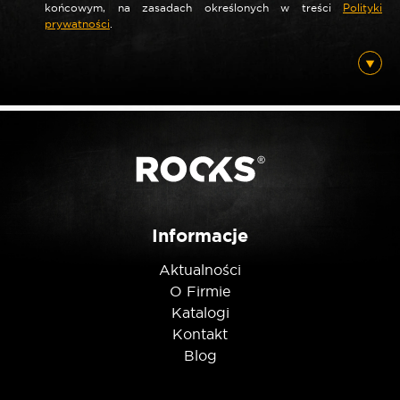
końcowym, na zasadach określonych w treści
Polityki
prywatności
.
*
E-mail
Posiadam ten produkt
Nie jestem robotem
Informacje
Aktualności
O Firmie
Katalogi
Kontakt
Blog