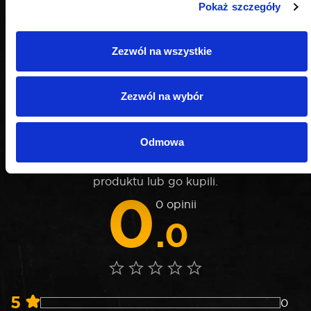
Pokaż szczegóły
Zezwól na wszystkie
OPINIE
Zezwól na wybór
Odmowa
Nie weryfikujemy opinii czy pochodzą od
konsumentów, którzy rzeczywiście używali danego
produktu lub go kupili.
0
0 opinii
.0
5
0