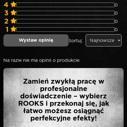
4
0
3
0
2
0
1
0
Wystaw opinię
Sortuj:
Na razie nie ma opinii o produkcie.
NAPISZ PIERWSZĄ
Zamień zwykłą pracę w
OPINIĘ O „SELTA
profesjonalne
ZESTAW NASADEK 1/2″
doświadczenie – wybierz
20 ELEMENTÓW MODUŁ
ROOKS i przekonaj się, jak
1/3”
łatwo możesz osiągnąć
perfekcyjne efekty!