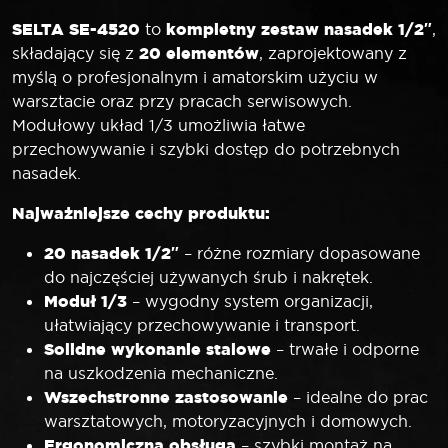
SELTA SE-4520
kompletny zestaw nasadek 1/2″
to
,
20 elementów
składający się z
, zaprojektowany z
myślą o profesjonalnym i amatorskim użyciu w
warsztacie oraz przy pracach serwisowych.
Modułowy układ 1/3 umożliwia łatwe
przechowywanie i szybki dostęp do potrzebnych
nasadek.
Najważniejsze cechy produktu:
20 nasadek 1/2″
– różne rozmiary dopasowane
do najczęściej używanych śrub i nakrętek.
Moduł 1/3
– wygodny system organizacji,
ułatwiający przechowywanie i transport.
Solidne wykonanie stalowe
– trwałe i odporne
na uszkodzenia mechaniczne.
Wszechstronne zastosowanie
– idealne do prac
warsztatowych, motoryzacyjnych i domowych.
Ergonomiczna obsługa
– szybki montaż na