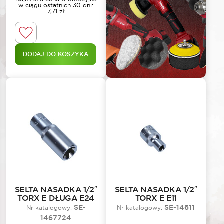
w ciągu ostatnich 30 dni:
7,71
zł
DODAJ DO KOSZYKA
SELTA NASADKA 1/2″
SELTA NASADKA 1/2″
TORX E DŁUGA E24
TORX E E11
SE-
SE-14611
Nr katalogowy:
Nr katalogowy:
1467724