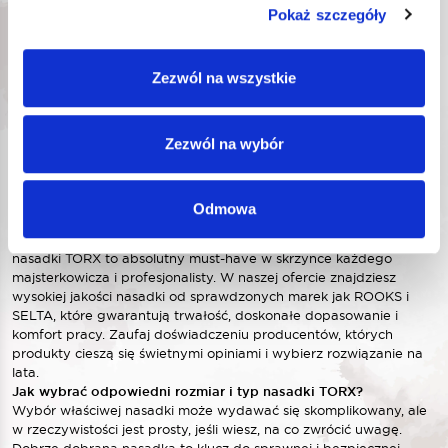
1
z
4
Pokaż szczegóły
Zezwól na wszystkie
Zezwól na wybór
Nasadki TORX ROOKS i SELTA – szeroki wybór do każdego
zadania
Potrzebujesz narzędzi, które nie zawiodą Cię podczas
precyzyjnych prac w warsztacie lub przy naprawie samochodu?
Odmowa
Śruby z gniazdem typu gwiazdka (Torx) wymagają
specjalistycznych, ale niezawodnych rozwiązań. Właśnie dlatego
nasadki TORX to absolutny must-have w skrzynce każdego
majsterkowicza i profesjonalisty. W naszej ofercie znajdziesz
wysokiej jakości nasadki od sprawdzonych marek jak ROOKS i
SELTA, które gwarantują trwałość, doskonałe dopasowanie i
komfort pracy. Zaufaj doświadczeniu producentów, których
produkty cieszą się świetnymi opiniami i wybierz rozwiązanie na
lata.
Jak wybrać odpowiedni rozmiar i typ nasadki TORX?
Wybór właściwej nasadki może wydawać się skomplikowany, ale
w rzeczywistości jest prosty, jeśli wiesz, na co zwrócić uwagę.
Dobrze dobrana nasadka to klucz do sprawnej i bezpiecznej