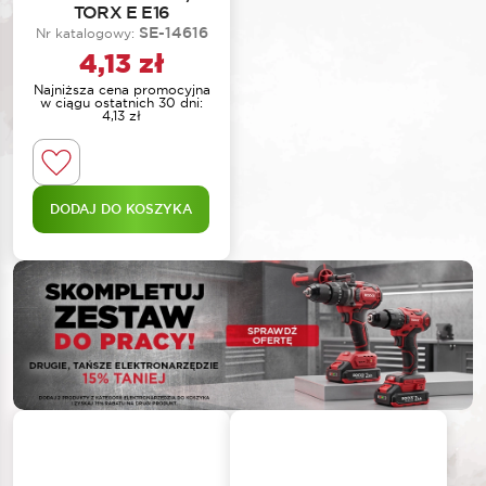
TORX E E16
SE-14616
Nr katalogowy:
4,13
zł
Najniższa cena promocyjna
w ciągu ostatnich 30 dni:
4,13
zł
DODAJ DO KOSZYKA