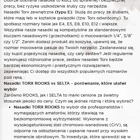
pracy, bez ryzyka uszkodzenia śruby czy narzędzia.
Nasadki Torx zewnętrzne
(typu E):
Służą do pracy ze śrubami,
które mają łeb w kształcie gwiazdki (tzw. Torx odwrócony). Tu
spotkasz rozmiary takie jak E4, E5, E8, E10, E12 i większe.
Wszystkie nasze nasadki są kompatybilne ze standardowymi
kluczami nasadowymi (grzechotkami) o mocowaniach 1/4″, 3/8″
czy 1/2″. Zanim dodasz produkt do koszyka, upewnij się, że
rozmiar mocowania pasuje do Twoich narzędzi. Zastanawiasz się,
czy kupić pojedynczą nasadkę, czy cały zestaw? Jeśli regularnie
wykonujesz różnorodne prace, zestaw nasadek Torx będzie
bardziej ekonomicznym i praktycznym rozwiązaniem,
zapewniając Ci dostęp do wszystkich popularnych rozmiarów
pod ręką.
Nasadki TORX ROOKS vs SELTA – porównanie, które ułatwi
wybór
Zarówno ROOKS, jak i SELTA to marki cenione za świetny
stosunek jakości do ceny. Czym się jednak różnią i którą wybrać?
Nasadki TORX ROOKS
to wybór dla profesjonalistów i
wymagających amatorów, którzy stawiają na
bezkompromisową wytrzymałość. Wykonane z
wysokogatunkowej stali chromowo-wanadowej (CrV), są
odporne na odkształcenia i pękanie nawet przy wysokim
momencie obrotowym. To inwestycja, która sprawdzi się w