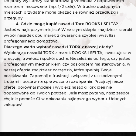
Do pracy wystarczy standardowa grzechotka z odpowiednim
rozmiarem mocowania (np. 1/2 cala). W trudno dostępnych
miejscach przydatne mogą okazać się również przedłużki i
przeguby.
4. Gdzie mogę kupić nasadki Torx ROOKS i SELTA?
Jesteś w najlepszym miejscu! W naszym sklepie znajdziesz szeroki
wybór nasadek obu marek z gwarancją szybkiej wysyłki i
profesjonalnego doradztwa.
Dlaczego warto wybrać nasadki TORX z naszej oferty?
Wybierając nasadki TORX z marek ROOKS i SELTA, inwestujesz w
precyzję, trwałość i spokój ducha. Niezależnie od tego, czy jesteś
profesjonalnym mechanikiem, czy pasjonatem majsterkowania, w
naszej ofercie znajdziesz narzędzia, które spełnią Twoje
oczekiwania. Zapomnij o frustracji związanej z uszkodzonymi
śrubami i postaw na sprawdzone rozwiązania. Przejrzyj naszą
ofertę, porównaj modele i wybierz nasadki Torx idealnie
dopasowane do Twoich potrzeb. Jeśli masz pytania, nasz zespół
chętnie pomoże Ci w dokonaniu najlepszego wyboru. Udanych
zakupów!