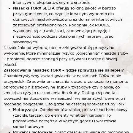
intensywnie eksploatowanym warsztacie.
Nasadki TORX SELTA
oferują solidną jakość w bardzo
przystępnej cenie, co czyni je idealnym wyborem dla
domowych majsterkowiczów oraz do mniej intensywnych
zastosowań profesjonalnych. Podobnie jak ROOKS,
wykonane są z trwałej stali, zapewniając precyzję i
niezawodność podczas okazjonalnych napraw i prac
serwisowych.
Niezależnie od wyboru, obie marki gwarantują precyzyjne
wykonanie, które minimalizuje ryzyko „objechania” gniazda śruby
– problemu dobrze znanego przy używaniu narzędzi niskiej
jakości.
Zastosowania nasadek TORX – gdzie sprawdzą się najlepiej?
Charakterystyczny kształt gwiazdki w nasadkach TORX to nie
przypadek. Zapewnia on znacznie lepsze przenoszenie momentu
obrotowego niż tradycyjne śruby krzyżakowe czy płaskie, co
zmniejsza ryzyko uszkodzenia łba śruby. Dlatego są one tak
powszechnie stosowane w miejscach wymagających pewnego i
mocnego połączenia. Oto gdzie najczęściej spotkasz śruby Torx:
Motoryzacja:
Od elementów silnika, przez układ hamulcowy
(zaciski, tarcze), po elementy wnętrza i karoserii. To
podstawowe narzędzie w każdym garażu i warsztacie
samochodowym.
Rowery i motocykle:
Coraz częściej używane do mocowania