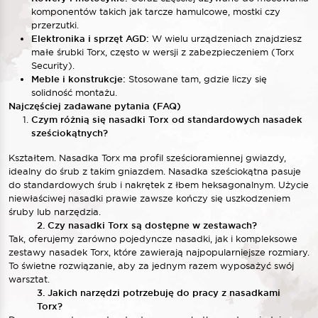
komponentów takich jak tarcze hamulcowe, mostki czy
przerzutki.
Elektronika i sprzęt AGD:
W wielu urządzeniach znajdziesz
małe śrubki Torx, często w wersji z zabezpieczeniem (Torx
Security).
Meble i konstrukcje:
Stosowane tam, gdzie liczy się
solidność montażu.
Najczęściej zadawane pytania (FAQ)
Czym różnią się nasadki Torx od standardowych nasadek
sześciokątnych?
Kształtem. Nasadka Torx ma profil sześcioramiennej gwiazdy,
idealny do śrub z takim gniazdem. Nasadka sześciokątna pasuje
do standardowych śrub i nakrętek z łbem heksagonalnym. Użycie
niewłaściwej nasadki prawie zawsze kończy się uszkodzeniem
śruby lub narzędzia.
2. Czy nasadki Torx są dostępne w zestawach?
Tak, oferujemy zarówno pojedyncze nasadki, jak i kompleksowe
zestawy nasadek Torx, które zawierają najpopularniejsze rozmiary.
To świetne rozwiązanie, aby za jednym razem wyposażyć swój
warsztat.
3. Jakich narzędzi potrzebuję do pracy z nasadkami
Torx?