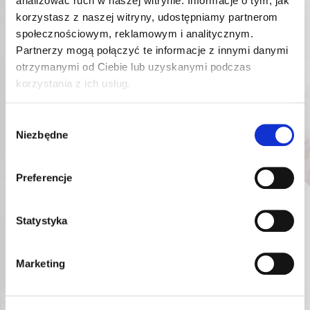
analizować ruch w naszej witrynie. Informacje o tym, jak
korzystasz z naszej witryny, udostępniamy partnerom
społecznościowym, reklamowym i analitycznym.
Partnerzy mogą połączyć te informacje z innymi danymi
otrzymanymi od Ciebie lub uzyskanymi podczas
korzystania z ich usług.
SELTA NASADKA 1/2″
Wybór
TORX E E24
Niezbędne
zgody
SE-14624
Nr katalogowy:
6,47
zł
Preferencje
Najniższa cena promocyjna
w ciągu ostatnich 30 dni:
6,47
zł
Statystyka
DODAJ DO KOSZYKA
Marketing