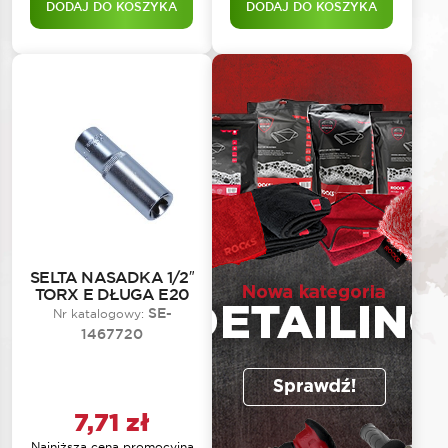
DODAJ DO KOSZYKA
DODAJ DO KOSZYKA
SELTA NASADKA 1/2″
TORX E DŁUGA E20
SE-
Nr katalogowy:
1467720
7,71
zł
Najniższa cena promocyjna