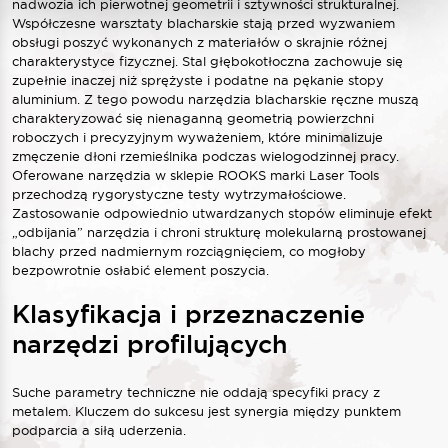
nadwozia ich pierwotnej geometrii i sztywności strukturalnej.
Współczesne warsztaty blacharskie stają przed wyzwaniem
obsługi poszyć wykonanych z materiałów o skrajnie różnej
charakterystyce fizycznej. Stal głębokotłoczna zachowuje się
zupełnie inaczej niż sprężyste i podatne na pękanie stopy
aluminium. Z tego powodu
narzędzia blacharskie ręczne
muszą
charakteryzować się nienaganną geometrią powierzchni
roboczych i precyzyjnym wyważeniem, które minimalizuje
zmęczenie dłoni rzemieślnika podczas wielogodzinnej pracy.
Oferowane narzędzia w sklepie ROOKS marki Laser Tools
przechodzą rygorystyczne testy wytrzymałościowe.
Zastosowanie odpowiednio utwardzanych stopów eliminuje efekt
„odbijania” narzędzia i chroni strukturę molekularną prostowanej
blachy przed nadmiernym rozciągnięciem, co mogłoby
bezpowrotnie osłabić element poszycia.
Klasyfikacja i przeznaczenie
narzędzi profilujących
Suche parametry techniczne nie oddają specyfiki pracy z
metalem. Kluczem do sukcesu jest synergia między punktem
podparcia a siłą uderzenia.