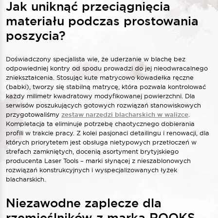
Jak uniknąć przeciągnięcia
materiału podczas prostowania
poszycia?
Doświadczony specjalista wie, że uderzanie w blachę bez
odpowiedniej kontry od spodu prowadzi do jej nieodwracalnego
zniekształcenia. Stosując kute matrycowo kowadełka ręczne
(babki), tworzy się stabilną matrycę, która pozwala kontrolować
każdy milimetr kwadratowy modyfikowanej powierzchni.
Dla
serwisów poszukujących gotowych rozwiązań stanowiskowych
przygotowaliśmy
zestaw narzędzi blacharskich w walizce
.
Kompletacja ta eliminuje potrzebę chaotycznego dobierania
profili w trakcie pracy. Z kolei pasjonaci detailingu i renowacji, dla
których priorytetem jest obsługa nietypowych przetłoczeń w
strefach zamkniętych, docenią asortyment brytyjskiego
producenta Laser Tools – marki słynącej z nieszablonowych
rozwiązań konstrukcyjnych i wyspecjalizowanych łyżek
blacharskich.
Niezawodne zaplecze dla
rzemieślników z marką ROOKS