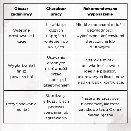
Obszar
Charakter
Rekomendowane
zadaniowy
pracy
wyposażenie
Likwidacja
Młotki z obuchami o dużej
Wstępne
dużych
bezwładności,
prostowanie i
naprężeń i
wykończone końcówkami
kucie
wgłębień po
sferycznymi lub
kolizjach
dłutowymi.
Usuwanie
Szerokie młotki
drobnych
Wygładzanie i
bezwładnościowe o
nierówności
finisz
idealnie płaskich,
przed
powierzchni
polerowanych licach oraz
inspekcją i
gładkie babki kontrujące.
lakierowaniem
Stabilizacja
Nastawne szczypce
arkuszy blach
Pozycjonowanie
blacharskie, kleszcze
podczas
i montaż
zaciskowe typu C oraz
spawania lub
imadła ręczne.
zgrzewania