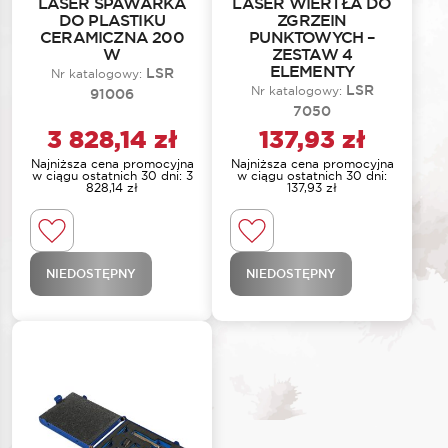
LASER SPAWARKA
LASER WIERTŁA DO
DO PLASTIKU
ZGRZEIN
CERAMICZNA 200
PUNKTOWYCH –
W
ZESTAW 4
ELEMENTY
LSR
Nr katalogowy:
LSR
Nr katalogowy:
91006
7050
3 828,14
zł
137,93
zł
Najniższa cena promocyjna
Najniższa cena promocyjna
w ciągu ostatnich 30 dni:
3
w ciągu ostatnich 30 dni:
828,14
zł
137,93
zł
NIEDOSTĘPNY
NIEDOSTĘPNY