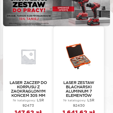
LASER ZACZEP DO
LASER ZESTAW
KORPUSU Z
BLACHARSKI
ZAOKRĄGLONYM
ALUMINIUM 7
KOŃCEM 305 MM
ELEMENTÓW
LSR
LSR
Nr katalogowy:
Nr katalogowy:
92473
92430
147,62
zł
1 641,62
zł