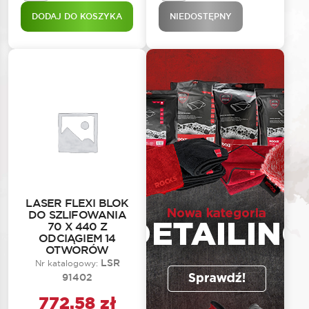
DODAJ DO KOSZYKA
NIEDOSTĘPNY
LASER FLEXI BLOK
DO SZLIFOWANIA
70 X 440 Z
ODCIĄGIEM 14
OTWORÓW
LSR
Nr katalogowy:
91402
772,58
zł