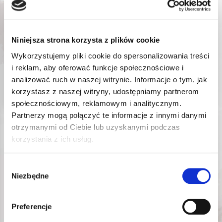
LSR 6732
Nr katalogowy:
48,04
zł
Najniższa cena promocyjna
w ciągu ostatnich 30 dni:
Niniejsza strona korzysta z plików cookie
48,04
zł
Wykorzystujemy pliki cookie do spersonalizowania treści
i reklam, aby oferować funkcje społecznościowe i
analizować ruch w naszej witrynie. Informacje o tym, jak
NIEDOSTĘPNY
korzystasz z naszej witryny, udostępniamy partnerom
społecznościowym, reklamowym i analitycznym.
Partnerzy mogą połączyć te informacje z innymi danymi
1
otrzymanymi od Ciebie lub uzyskanymi podczas
z
2
korzystania z ich usług.
Wybór
Niezbędne
zgody
Ręczne narzędzia
Preferencje
blacharskie – tradycyjne