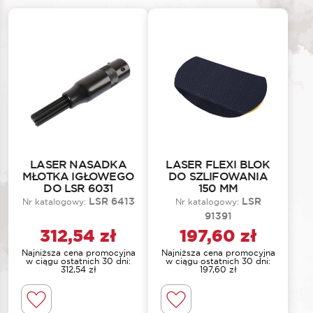
LASER NASADKA
LASER FLEXI BLOK
MŁOTKA IGŁOWEGO
DO SZLIFOWANIA
DO LSR 6031
150 MM
LSR 6413
LSR
Nr katalogowy:
Nr katalogowy:
91391
312,54
zł
197,60
zł
Najniższa cena promocyjna
Najniższa cena promocyjna
w ciągu ostatnich 30 dni:
w ciągu ostatnich 30 dni:
312,54
zł
197,60
zł