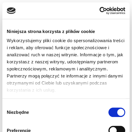
W razie wątpliwości co do przysługujących
Użytkownikom praw, lub możliwości czy sposobów
ich wykonywania, a także we wszelkich innych
sprawach związanych z ochroną danych
Niniejsza strona korzysta z plików cookie
osobowych, prosimy o kontakt:
Wykorzystujemy pliki cookie do spersonalizowania treści
i reklam, aby oferować funkcje społecznościowe i
elektronicznie: adres e-mail:
analizować ruch w naszej witrynie. Informacje o tym, jak
dpo@autopartner.com
korzystasz z naszej witryny, udostępniamy partnerom
korespondencyjnie: Auto Partner S.A. ul.
społecznościowym, reklamowym i analitycznym.
Ekonomiczna 20, 43-150 Bieruń (z dopiskiem
Partnerzy mogą połączyć te informacje z innymi danymi
ODO na kopercie).
otrzymanymi od Ciebie lub uzyskanymi podczas
korzystania z ich usług.
Dane osobowe Użytkownika mogą zostać
udostępnienie podmiotom takim jak:
Wybór
Niezbędne
zgody
podmioty należące do grupy kapitałowej, do
której należy AUTO PARTNER S.A., w ramach
czynności związanych z prowadzoną przez
Preferencje