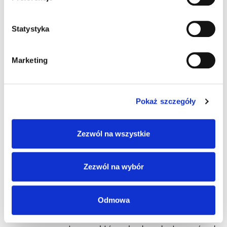
AUTO PARTNER S.A. działalnością oraz
wyłącznie w związku z realizacją celów
Statystyka
określonych powyżej, a także na podstawie
stosownej umowy;
organy lub podmioty upoważnione na podstawie
Marketing
przepisów prawa;
podmioty którym dane są udostępniane na
podstawie zawartych umów dotyczących
Pokaż szczegóły
działalności prowadzonej przez AUTO PARTNER
S.A, którym AUTO PARTNER zleca wykonanie
czynności, związanych z koniecznością
Zezwól na wszystkie
przetwarzania danych (podmioty
przetwarzające), np.: firmom zapewniającym
Zezwól na wybór
obsługę IT, operatorom systemów
informatycznych, operatorom systemów
płatności, kancelariom prawnym, firmom
Odmowa
audytorskim;
firmy kurierskie i świadczące usługi transportowe