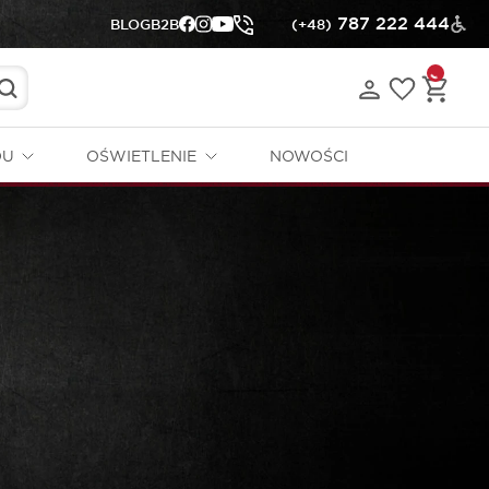
787 222 444
BLOG
B2B
(+48)
DU
OŚWIETLENIE
NOWOŚCI