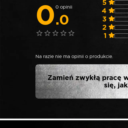
0
5
0 opinii
4
.0
3
2
1
Na razie nie ma opinii o produkcie.
NAPISZ PIER
Zamień zwykłą pracę w
się, j
Twój adres email nie zostanie opublikowa
*
Twoja ocena