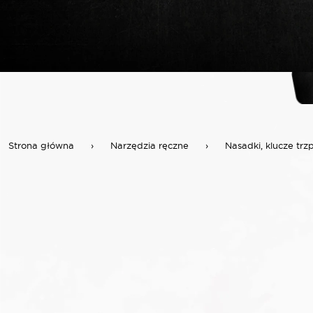
Strona główna
›
Narzędzia ręczne
›
Nasadki, klucze trz