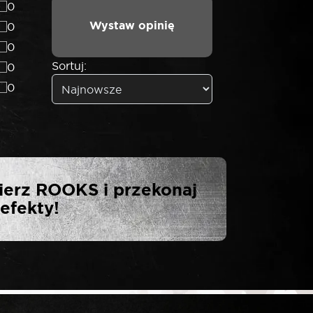
0
Wystaw opinię
0
0
Sortuj:
0
0
NASADKA 1/2″
ierz ROOKS i przekonaj
efekty!