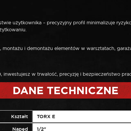
ie użytkownika – precyzyjny profil minimalizuje ryzyko ze
żytkowaniu.
, montażu i demontażu elementów w warsztatach, gar
inwestujesz w trwałość, precyzję i bezpieczeństwo pra
DANE TECHNICZNE
Kształt
TORX E
Napęd
1/2"