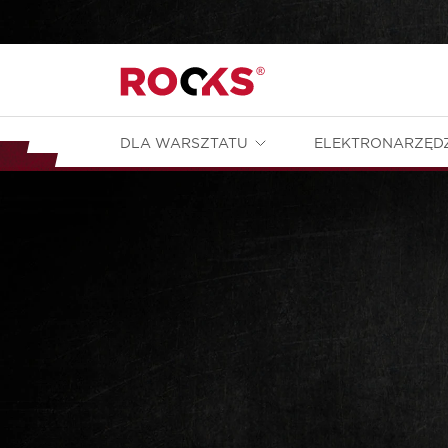
DLA WARSZTATU
ELEKTRONARZĘD