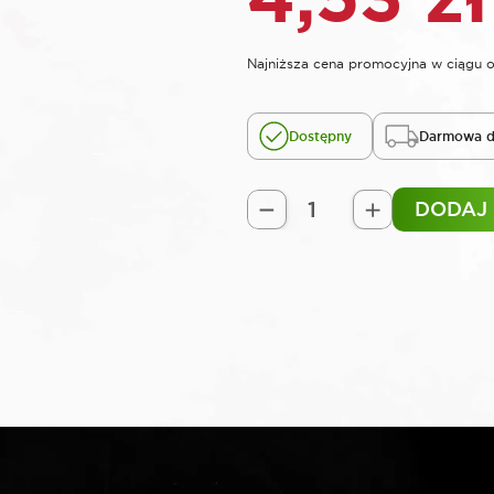
Najniższa cena promocyjna w ciągu o
Dostępny
Darmowa d
DODAJ
ilość
SELTA
Nasadka
1/2"
TORX
E
E20