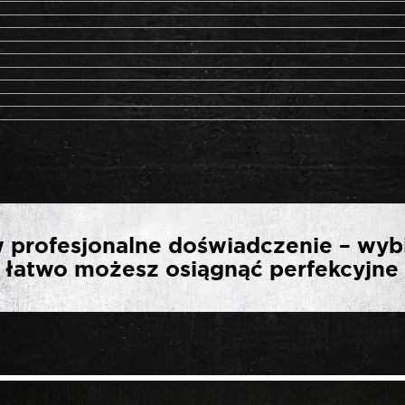
WSZĄ OPINIĘ O „SELTA 
 profesjonalne doświadczenie – wyb
TORX E E20”
ak łatwo możesz osiągnąć perfekcyjne 
*
ny.
Wymagane pola są oznaczone