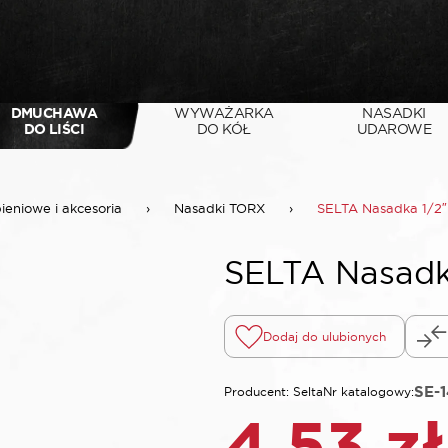
DMUCHAWA
WYWAŻARKA
NASADKI
DO LIŚCI
DO KÓŁ
UDAROWE
pieniowe i akcesoria
›
Nasadki TORX
›
SELTA Nasadka 1/2
SELTA Nasadk
Dodaj do ulubionych
SE-
Producent: Selta
Nr katalogowy:
4,53
zł