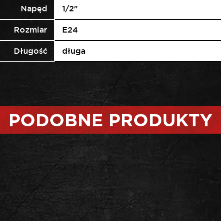
Napęd
1/2"
Rozmiar
E24
Długość
długa
PODOBNE PRODUKTY