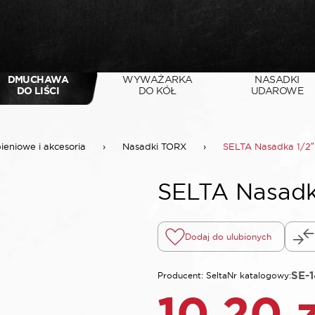
DMUCHAWA
WYWAŻARKA
NASADKI
DO LIŚCI
DO KÓŁ
UDAROWE
pieniowe i akcesoria
›
Nasadki TORX
›
SELTA Nasadka 1/2
SELTA Nasadk
Dodaj do ulubionych
SE-
Producent: Selta
Nr katalogowy:
10,20