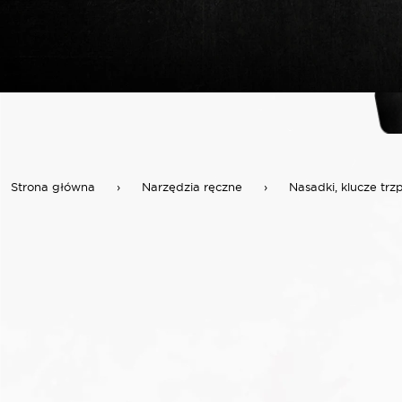
Strona główna
›
Narzędzia ręczne
›
Nasadki, klucze trz