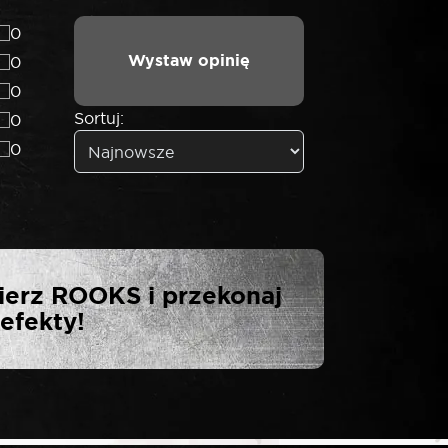
0
Wystaw opinię
0
0
Sortuj:
0
0
NASADKA 1/2″
ierz ROOKS i przekonaj
efekty!