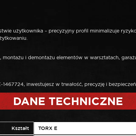
ie użytkownika – precyzyjny profil minimalizuje ryzyko ze
żytkowaniu.
, montażu i demontażu elementów w warsztatach, gar
1467724, inwestujesz w trwałość, precyzję i bezpiecze
DANE TECHNICZNE
Kształt
TORX E