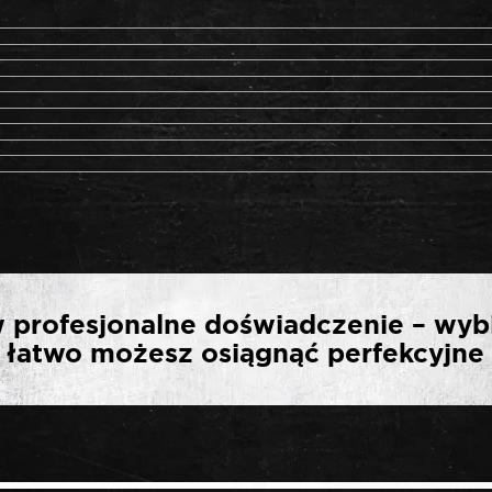
WSZĄ OPINIĘ O „SELTA 
 profesjonalne doświadczenie – wyb
TORX E DŁUGA E24”
ak łatwo możesz osiągnąć perfekcyjne 
*
ny.
Wymagane pola są oznaczone