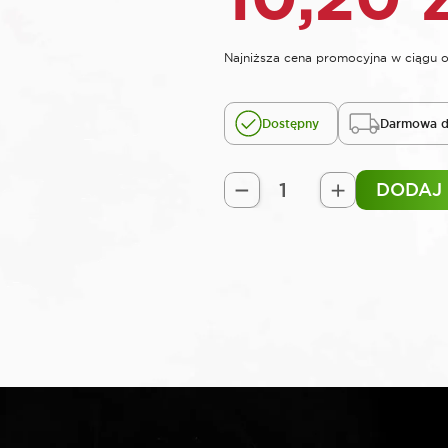
Najniższa cena promocyjna w ciągu o
Dostępny
Darmowa d
DODAJ
ilość
SELTA
Nasadka
1/2"
TORX
E
długa
E24