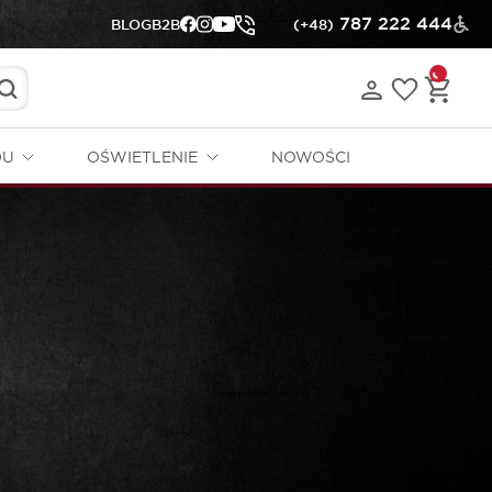
787 222 444
BLOG
B2B
(+48)
DU
OŚWIETLENIE
NOWOŚCI