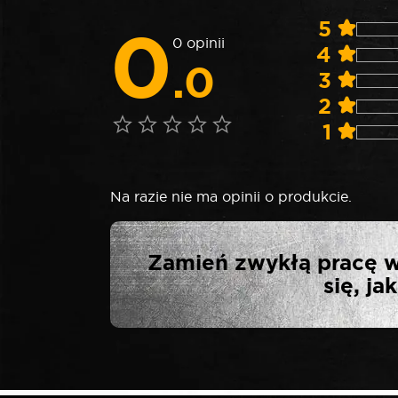
0
5
0 opinii
4
.0
3
2
1
Na razie nie ma opinii o produkcie.
NAPISZ PIER
Zamień zwykłą pracę w
się, j
Twój adres email nie zostanie opublikowa
*
Twoja ocena