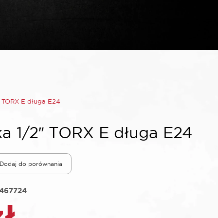
″ TORX E długa E24
a 1/2″ TORX E długa E24
Dodaj do porównania
1467724
zł