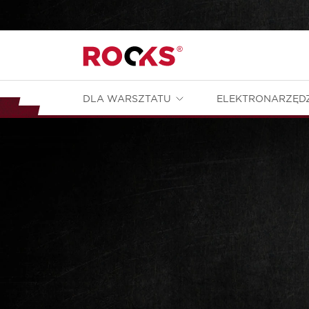
DLA WARSZTATU
ELEKTRONARZĘD