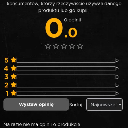
konsumentów, którzy rzeczywiście używali danego
produktu lub go kupili.
0
0 opinii
.0
5
0
4
0
3
0
2
0
1
0
Wystaw opinię
Sortuj:
Na razie nie ma opinii o produkcie.