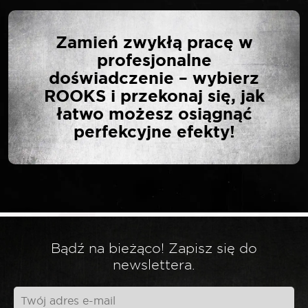
NAPISZ PIERWSZĄ
Zamień zwykłą pracę w
OPINIĘ O „SELTA
profesjonalne
NASADKA 1/2″ TORX E
doświadczenie – wybierz
DŁUGA E11”
ROOKS i przekonaj się, jak
łatwo możesz osiągnąć
perfekcyjne efekty!
Twój adres email nie zostanie opublikowany.
*
Wymagane pola są oznaczone
*
Twoja ocena
*
Twoja opinia
Bądź na bieżąco! Zapisz się do
newslettera.