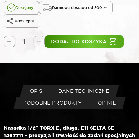
Dostępny
Darmowa dostawa od 300 zł
Udostępnij
DODAJ DO KOSZYKA
ilość
SELTA
Nasadka
1/2"
TORX
E
długa
OPIS
DANE TECHNICZNE
E11
PODOBNE PRODUKTY
OPINIE
Nasadka 1/2″ TORX E, długa, E11 SELTA SE-
1467711 – precyzja i trwałość do zadań specjalnych