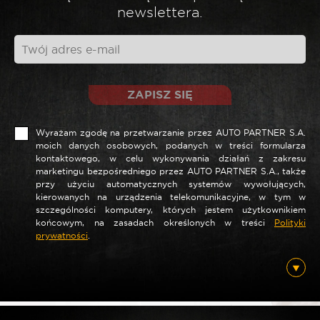
*
Twoja opinia
newslettera.
ZAPISZ SIĘ
Wyrażam zgodę na przetwarzanie przez AUTO PARTNER S.A.
moich danych osobowych, podanych w treści formularza
kontaktowego, w celu wykonywania działań z zakresu
marketingu bezpośredniego przez AUTO PARTNER S.A., także
przy użyciu automatycznych systemów wywołujących,
*
Nazwa
kierowanych na urządzenia telekomunikacyjne, w tym w
szczególności komputery, których jestem użytkownikiem
końcowym, na zasadach określonych w treści
Polityki
prywatności
.
*
E-mail