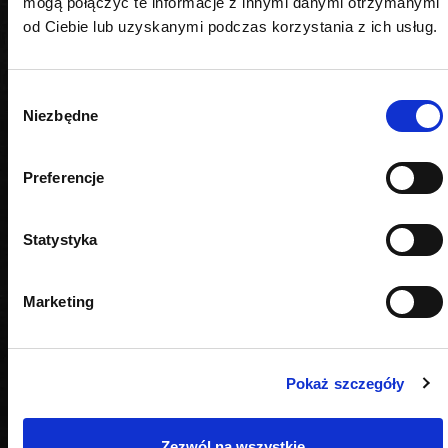
mogą połączyć te informacje z innymi danymi otrzymanymi
od Ciebie lub uzyskanymi podczas korzystania z ich usług.
Wybór
Niezbędne
zgody
Preferencje
Statystyka
Marketing
Pokaż szczegóły
OPINIE
Zezwól na wszystkie