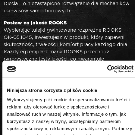
Diesla. To niezastąpione rozwiązanie dla mechaników
i serwisów samochodowych.
Postaw na jakość ROOKS
Wybierając tulejki gwintowane rozprężne ROOKS
OK-05.1045, inwestujesz w produkt, który zapewni
skuteczność, trwałość i komfort pracy każdego dnia.
Każdy egzemplarz marki ROOKS przechodzi
rygorystyczne testy jakości, co gwarantuje
niezawodność nawet w najtrudniejszych warunkach.
Niniejsza strona korzysta z plików cookie
Wykorzystujemy pliki cookie do spersonalizowania treści i
PODOBNE PRODUKTY
reklam, aby oferować funkcje społecznościowe i
analizować ruch w naszej witrynie. Informacje o tym, jak
korzystasz z naszej witryny, udostępniamy partnerom
społecznościowym, reklamowym i analitycznym. Partnerzy