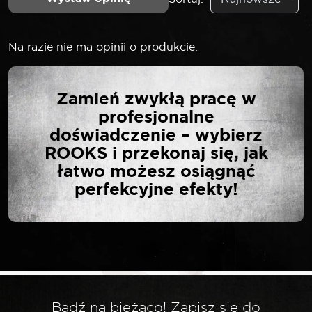
Na razie nie ma opinii o produkcie.
NAPISZ PIERWSZĄ
Zamień zwykłą pracę w
OPINIĘ O „ROOKS
profesjonalne
TULEJKA GWINTOWANA
doświadczenie – wybierz
ROZPRĘŻNA DO ŚWIEC
ROOKS i przekonaj się, jak
ŻAROWYCH M9 X 1”
łatwo możesz osiągnąć
perfekcyjne efekty!
Twój adres email nie zostanie opublikowany.
*
Wymagane pola są oznaczone
*
Twoja ocena
Bądź na bieżąco! Zapisz się do