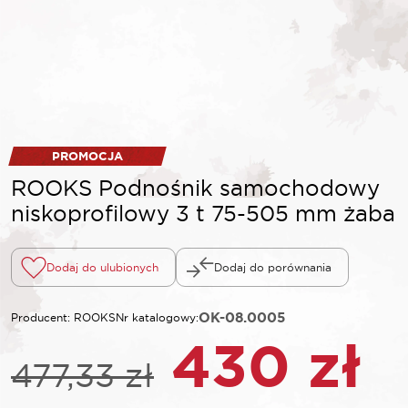
PROMOCJA
ROOKS Podnośnik samochodowy
niskoprofilowy 3 t 75-505 mm żaba
Dodaj do ulubionych
Dodaj do porównania
OK-08.0005
Producent: ROOKS
Nr katalogowy:
Pierwot
A
430
zł
477,33
zł