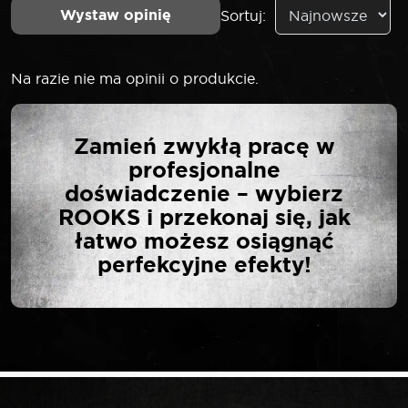
Wystaw opinię
Sortuj:
Na razie nie ma opinii o produkcie.
NAPISZ PIERWSZĄ
Zamień zwykłą pracę w
OPINIĘ O „ROOKS
profesjonalne
PODNOŚNIK
doświadczenie – wybierz
SAMOCHODOWY
ROOKS i przekonaj się, jak
NISKOPROFILOWY 3 T
łatwo możesz osiągnąć
75-505 MM ŻABA”
perfekcyjne efekty!
Twój adres email nie zostanie opublikowany.
*
Wymagane pola są oznaczone
*
Twoja ocena