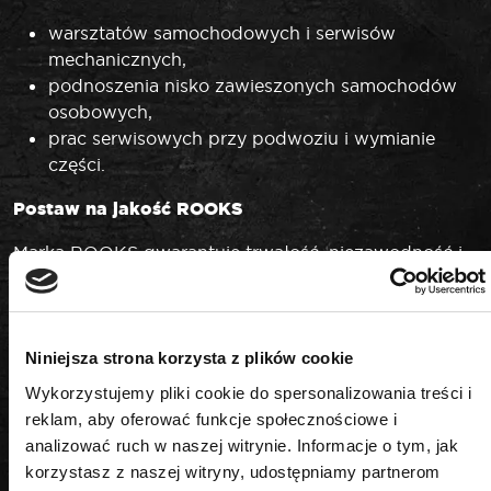
warsztatów samochodowych i serwisów
mechanicznych,
podnoszenia nisko zawieszonych samochodów
osobowych,
prac serwisowych przy podwoziu i wymianie
części.
Postaw na jakość ROOKS
Marka ROOKS gwarantuje trwałość, niezawodność i
bezpieczeństwo narzędzi warsztatowych. Podnośnik
niskoprofilowy OK-08.0005 to praktyczne i solidne
rozwiązanie, które zwiększa komfort pracy i zapewnia
pewność przy każdym podnoszeniu pojazdu.
Niniejsza strona korzysta z plików cookie
Wykorzystujemy pliki cookie do spersonalizowania treści i
DANE TECHNICZNE
reklam, aby oferować funkcje społecznościowe i
analizować ruch w naszej witrynie. Informacje o tym, jak
korzystasz z naszej witryny, udostępniamy partnerom