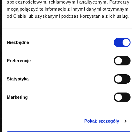
społecznościowym, reklamowym i analitycznym. Partnerzy
Typ podnośnika
mogą połączyć te informacje z innymi danymi otrzymanymi
od Ciebie lub uzyskanymi podczas korzystania z ich usług.
Żaba i kobyłki
Wybór
Niezbędne
zgody
PODOBNE PRODUKTY
Preferencje
Statystyka
Marketing
Pokaż szczegóły