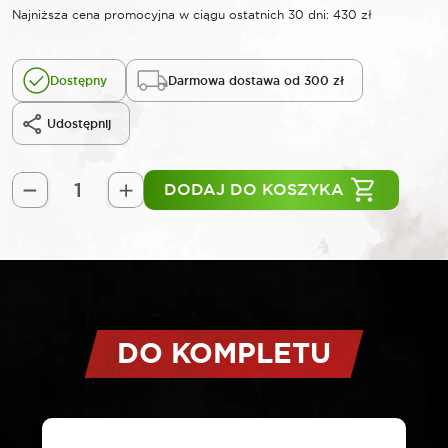
cena
c
Najniższa cena promocyjna w ciągu ostatnich 30 dni:
430
zł
wynosił
w
Dostępny
Darmowa dostawa od 300 zł
Udostępnij
477,33 z
4
DODAJ DO KOSZYKA
ilość
ROOKS
Podnośnik
samochodowy
niskoprofilowy
3
t
DO KOMPLETU
75-
505
mm
żaba