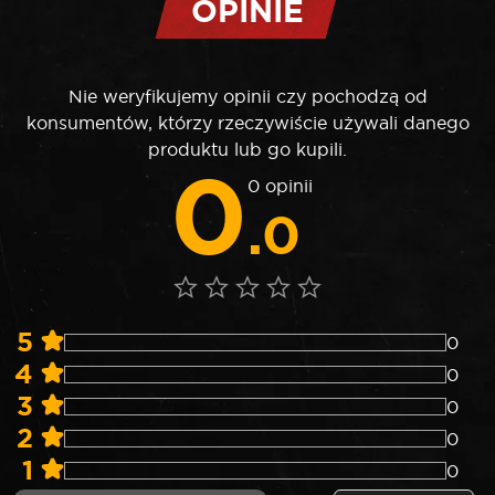
OPINIE
Nie weryfikujemy opinii czy pochodzą od
konsumentów, którzy rzeczywiście używali danego
produktu lub go kupili.
0
0 opinii
.0
5
0
4
0
3
0
2
0
1
0