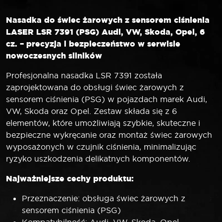
Audi
VW
Nasadka do świec żarowych z sensorem ciśnienia
Skoda
LASER LSR 7391 (PSG) Audi, VW, Skoda, Opel, 6
Opel
cz. – precyzja i bezpieczeństwo w serwisie
6
nowoczesnych silników
elementów
Profesjonalna nasadka LSR 7391 została
zaprojektowana do obsługi świec żarowych z
sensorem ciśnienia (PSG) w pojazdach marek Audi,
VW, Skoda oraz Opel. Zestaw składa się z 6
elementów, które umożliwiają szybkie, skuteczne i
bezpieczne wykręcanie oraz montaż świec żarowych
wyposażonych w czujnik ciśnienia, minimalizując
ryzyko uszkodzenia delikatnych komponentów.
Najważniejsze cechy produktu:
Przeznaczenie: obsługa świec żarowych z
sensorem ciśnienia (PSG)
Kompatybilność: Audi, VW, Skoda, Opel