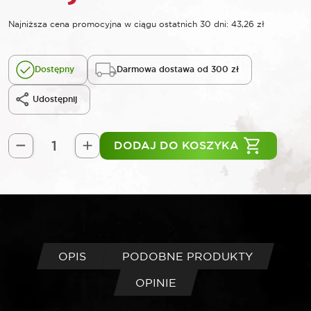
Najniższa cena promocyjna w ciągu ostatnich 30 dni:
43,26
zł
Dostępny
Darmowa dostawa od 300 zł
Udostępnij
DODAJ DO KOSZYKA
ilość
LASER
Nasadka
do
świec
żarowych
z
OPIS
PODOBNE PRODUKTY
sensorem
OPINIE
ciśnienia
(PSG)