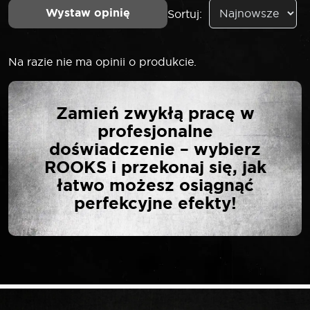
Wystaw opinię
Sortuj:
Na razie nie ma opinii o produkcie.
NAPISZ PIERWSZĄ
Zamień zwykłą pracę w
OPINIĘ O „LASER
profesjonalne
NASADKA DO ŚWIEC
doświadczenie – wybierz
ŻAROWYCH Z
ROOKS i przekonaj się, jak
SENSOREM CIŚNIENIA
łatwo możesz osiągnąć
(PSG) AUDI VW SKODA
perfekcyjne efekty!
OPEL 6 ELEMENTÓW”
Twój adres email nie zostanie opublikowany.
*
Wymagane pola są oznaczone