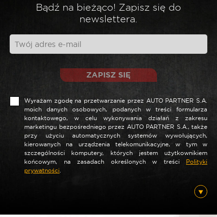
*
Twoja ocena
Bądź na bieżąco! Zapisz się do
newslettera.
*
Twoja opinia
ZAPISZ SIĘ
Wyrażam zgodę na przetwarzanie przez AUTO PARTNER S.A.
moich danych osobowych, podanych w treści formularza
kontaktowego, w celu wykonywania działań z zakresu
marketingu bezpośredniego przez AUTO PARTNER S.A., także
przy użyciu automatycznych systemów wywołujących,
kierowanych na urządzenia telekomunikacyjne, w tym w
szczególności komputery, których jestem użytkownikiem
końcowym, na zasadach określonych w treści
Polityki
*
prywatności
.
Nazwa
*
E-mail