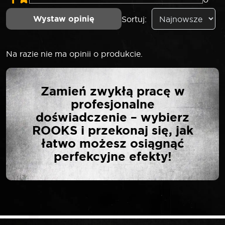
Wystaw opinię
Sortuj:
Na razie nie ma opinii o produkcie.
NAPISZ PIERWSZĄ
Zamień zwykłą pracę w
OPINIĘ O „ROOKS
profesjonalne
TULEJKA GWINTOWANA
doświadczenie – wybierz
ROZPRĘŻNA DO ŚWIEC
ROOKS i przekonaj się, jak
ŻAROWYCH M10 X 1”
łatwo możesz osiągnąć
perfekcyjne efekty!
Twój adres email nie zostanie opublikowany.
*
Wymagane pola są oznaczone
*
Twoja ocena