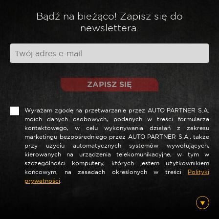
Bądź na bieżąco! Zapisz się do
*
Twoja opinia
newslettera.
ZAPISZ SIĘ
Wyrażam zgodę na przetwarzanie przez AUTO PARTNER S.A.
moich danych osobowych, podanych w treści formularza
kontaktowego, w celu wykonywania działań z zakresu
marketingu bezpośredniego przez AUTO PARTNER S.A., także
przy użyciu automatycznych systemów wywołujących,
*
Nazwa
kierowanych na urządzenia telekomunikacyjne, w tym w
szczególności komputery, których jestem użytkownikiem
końcowym, na zasadach określonych w treści
Polityki
prywatności
.
*
E-mail