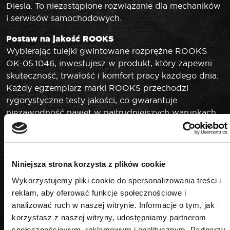
Diesla. To niezastąpione rozwiązanie dla mechaników
i serwisów samochodowych.
Postaw na jakość ROOKS
Wybierając tulejki gwintowane rozprężne ROOKS
OK-05.1046, inwestujesz w produkt, który zapewni
skuteczność, trwałość i komfort pracy każdego dnia.
Każdy egzemplarz marki ROOKS przechodzi
rygorystyczne testy jakości, co gwarantuje
niezawodność nawet w najtrudniejszych warunkach.
Niniejsza strona korzysta z plików cookie
Wykorzystujemy pliki cookie do spersonalizowania treści i
PODOBNE PRODUKTY
reklam, aby oferować funkcje społecznościowe i
analizować ruch w naszej witrynie. Informacje o tym, jak
korzystasz z naszej witryny, udostępniamy partnerom
społecznościowym, reklamowym i analitycznym. Partnerzy