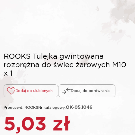
ROOKS Tulejka gwintowana
rozprężna do świec żarowych M10
x 1
Dodaj do ulubionych
Dodaj do porównania
OK-05.1046
Producent: ROOKS
Nr katalogowy:
5,03
zł