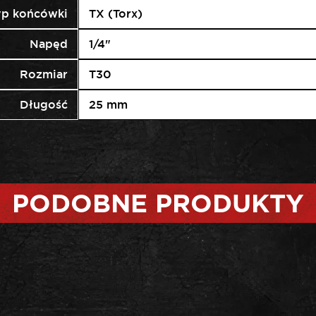
yp końcówki
TX (Torx)
Napęd
1/4"
Rozmiar
T30
Długość
25 mm
PODOBNE PRODUKTY