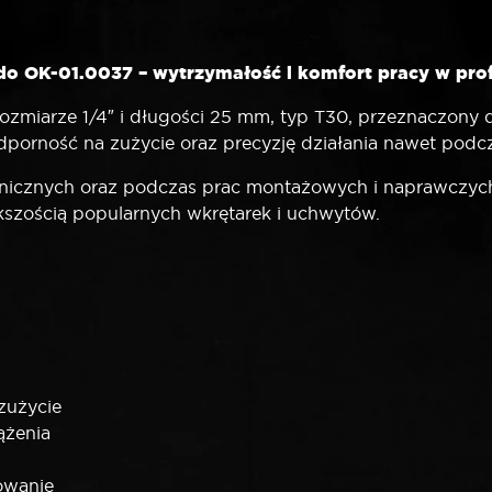
do OK-01.0037 – wytrzymałość i komfort pracy w pro
rozmiarze 1/4″ i długości 25 mm, typ T30, przeznaczon
odporność na zużycie oraz precyzję działania nawet podc
chnicznych oraz podczas prac montażowych i naprawczych,
kszością popularnych wkrętarek i uchwytów.
 zużycie
ążenia
owanie