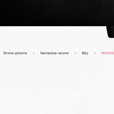
Strona główna
›
Narzędzia ręczne
›
Bity
›
ROOKS 