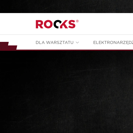
DLA WARSZTATU
ELEKTRONARZĘD