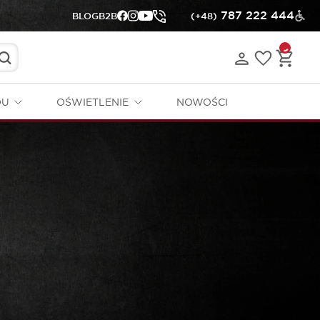
787 222 444
BLOG
B2B
(+48)
DU
OŚWIETLENIE
NOWOŚCI