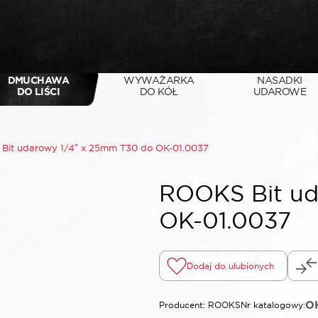
DMUCHAWA
WYWAŻARKA
NASADKI
DO LIŚCI
DO KÓŁ
UDAROWE
Bit udarowy 1/4″ x 25mm T30 do OK-01.0037
ROOKS Bit ud
OK-01.0037
Dodaj do ulubionych
OK
Producent: ROOKS
Nr katalogowy: