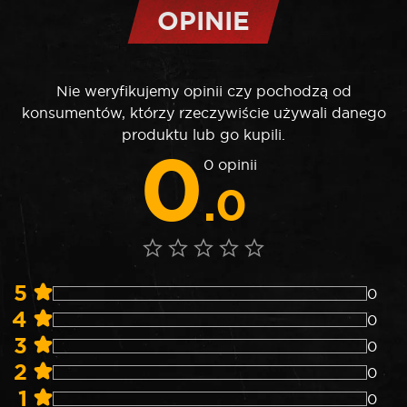
OPINIE
Nie weryfikujemy opinii czy pochodzą od
konsumentów, którzy rzeczywiście używali danego
produktu lub go kupili.
0
0 opinii
.0
5
0
4
0
3
0
2
0
1
0