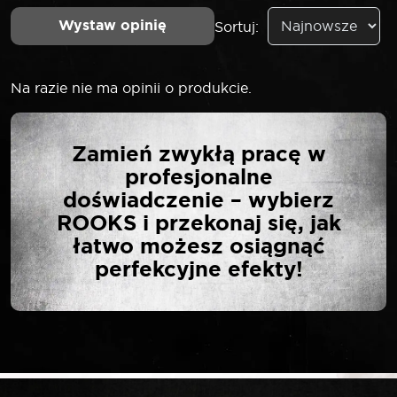
Wystaw opinię
Sortuj:
Na razie nie ma opinii o produkcie.
NAPISZ PIERWSZĄ
Zamień zwykłą pracę w
OPINIĘ O „ROOKS LONG
profesjonalne
BIT 10 MM 3/8″ TORX
doświadczenie – wybierz
T45 X 75 MM S2”
ROOKS i przekonaj się, jak
łatwo możesz osiągnąć
perfekcyjne efekty!
Twój adres email nie zostanie opublikowany.
*
Wymagane pola są oznaczone
*
Twoja ocena