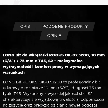
LONG
Bit
10
mm
3/8"
OPIS
PODOBNE PRODUKTY
TORX
OPINIE
T45
x
75
mm
LONG Bit do wkrętarki ROOKS OK-07.3200, 10 mm
S2
(3/8″) x 75 mm x T45, S2 – maksymalna
wytrzymałość i komfort pracy w wymagających
warunkach
LONG Bit ROOKS OK-07.3200 to profesjonalny bit
udarowy o rozmiarze 10 mm (3/8″), długości 75 mm i
typie T45. Wykonany z wysokiej jakości stali S2,
charakteryzuje się wyjątkową trwałością, odpornością
na zużycie oraz precyzją działania nawet podczas