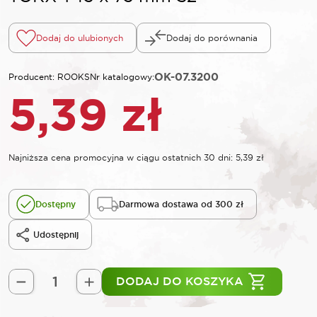
Dodaj do ulubionych
Dodaj do porównania
OK-07.3200
Producent: ROOKS
Nr katalogowy:
5,39
zł
Najniższa cena promocyjna w ciągu ostatnich 30 dni:
5,39
zł
Dostępny
Darmowa dostawa od 300 zł
Udostępnij
DODAJ DO KOSZYKA
ilość
ROOKS