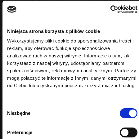
profesjonalnych warsztatów, serwisów technicznych
oraz wymagających majsterkowiczów.
Postaw na jakość ROOKS
Wybierając LONG Bit ROOKS OK-07.3200,
Niniejsza strona korzysta z plików cookie
inwestujesz w trwałość, precyzję i komfort
Wykorzystujemy pliki cookie do spersonalizowania treści i
pracy każdego dnia. Produkt spełnia wysokie
reklam, aby oferować funkcje społecznościowe i
standardy jakości, co gwarantuje długotrwałe i
analizować ruch w naszej witrynie. Informacje o tym, jak
bezproblemowe użytkowanie nawet w najbardziej
korzystasz z naszej witryny, udostępniamy partnerom
wymagających warunkach.
społecznościowym, reklamowym i analitycznym. Partnerzy
mogą połączyć te informacje z innymi danymi otrzymanymi
od Ciebie lub uzyskanymi podczas korzystania z ich usług.
Wybór
Niezbędne
zgody
PODOBNE PRODUKTY
Preferencje