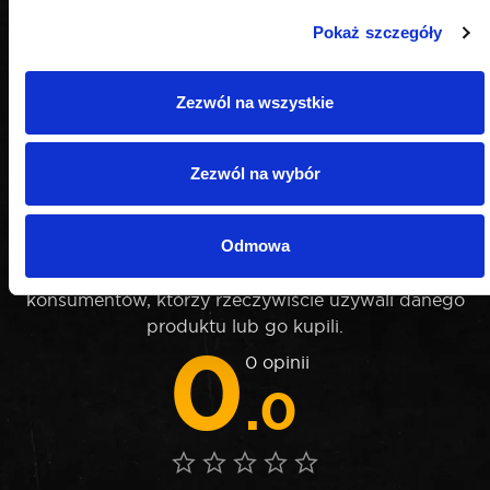
Pokaż szczegóły
Zezwól na wszystkie
Zezwól na wybór
OPINIE
Odmowa
Nie weryfikujemy opinii czy pochodzą od
konsumentów, którzy rzeczywiście używali danego
produktu lub go kupili.
0
0 opinii
.0