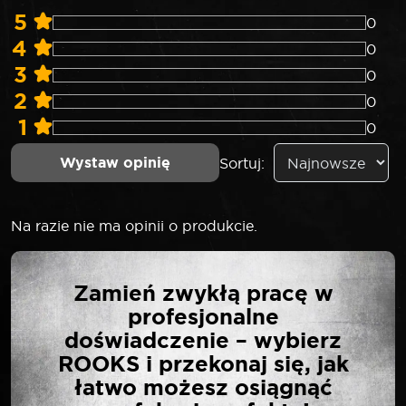
5
0
4
0
3
0
2
0
1
0
Wystaw opinię
Sortuj:
Na razie nie ma opinii o produkcie.
NAPISZ PIERWSZĄ
Zamień zwykłą pracę w
OPINIĘ O „ROOKS BIT
profesjonalne
POCKET ZESTAW BITÓW
doświadczenie – wybierz
Z UCHWYTEM
ROOKS i przekonaj się, jak
MAGNETYCZNYM HEX
łatwo możesz osiągnąć
2,5 3 4 5 6 8 MM