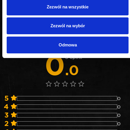
Zezwól na wszystkie
OPINIE
Zezwól na wybór
Nie weryfikujemy opinii czy pochodzą od
konsumentów, którzy rzeczywiście używali danego
Odmowa
produktu lub go kupili.
0
0 opinii
.0
5
0
4
0
3
0
2
0