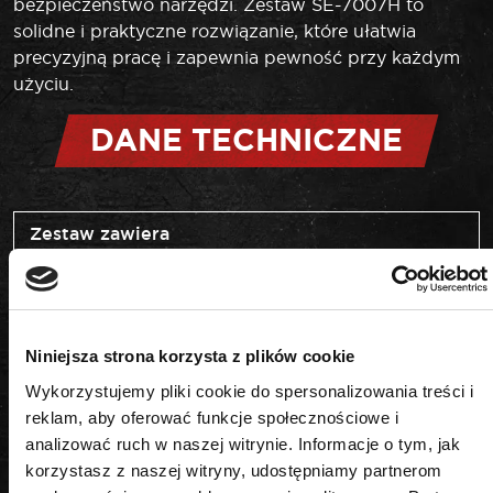
bezpieczeństwo narzędzi. Zestaw SE-7007H to
solidne i praktyczne rozwiązanie, które ułatwia
precyzyjną pracę i zapewnia pewność przy każdym
użyciu.
DANE TECHNICZNE
Zestaw zawiera
wkrętaki
Niniejsza strona korzysta z plików cookie
Wykorzystujemy pliki cookie do spersonalizowania treści i
reklam, aby oferować funkcje społecznościowe i
PODOBNE PRODUKTY
analizować ruch w naszej witrynie. Informacje o tym, jak
korzystasz z naszej witryny, udostępniamy partnerom