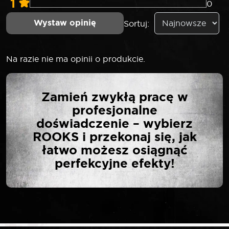
1
0
Wystaw opinię
Sortuj:
Na razie nie ma opinii o produkcie.
NAPISZ PIERWSZĄ
Zamień zwykłą pracę w
OPINIĘ O „SELTA
profesjonalne
ZESTAW WKRĘTAKÓW
doświadczenie – wybierz
DO POBIJANIA 7
ROOKS i przekonaj się, jak
ELEMENTÓW MODUŁ
łatwo możesz osiągnąć
1/3”
perfekcyjne efekty!
Twój adres email nie zostanie opublikowany.
*
Wymagane pola są oznaczone