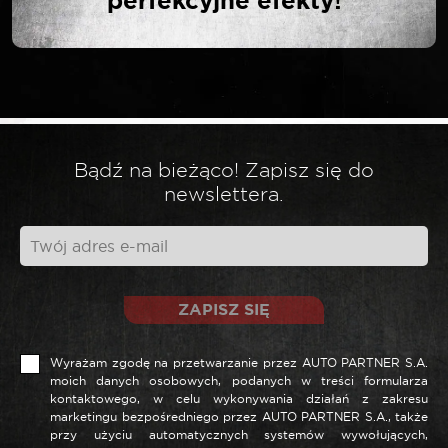
perfekcyjne efekty!
Twój adres email nie zostanie opublikowany.
*
Wymagane pola są oznaczone
*
Twoja ocena
Bądź na bieżąco! Zapisz się do
newslettera.
*
Twoja opinia
ZAPISZ SIĘ
Wyrażam zgodę na przetwarzanie przez AUTO PARTNER S.A.
moich danych osobowych, podanych w treści formularza
kontaktowego, w celu wykonywania działań z zakresu
marketingu bezpośredniego przez AUTO PARTNER S.A., także
przy użyciu automatycznych systemów wywołujących,