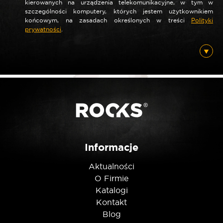
kierowanych na urządzenia telekomunikacyjne, w tym w
szczególności komputery, których jestem użytkownikiem
*
Nazwa
końcowym, na zasadach określonych w treści
Polityki
prywatności
.
*
E-mail
Posiadam ten produkt
Informacje
Nie jestem robotem
Aktualności
O Firmie
Katalogi
Kontakt
Blog