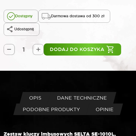
Dostępny
Darmowa dostawa od 300 zł
Udostępnij
DODAJ DO KOSZYKA
ilość
SELTA
Zestaw
kluczy
imbusowych
długich
HEX
OPIS
DANE TECHNICZNE
w
PODOBNE PRODUKTY
OPINIE
uchwycie
10
elementów
1,27-
Zestaw kluczy imbusowych SELTA SE-1010L,