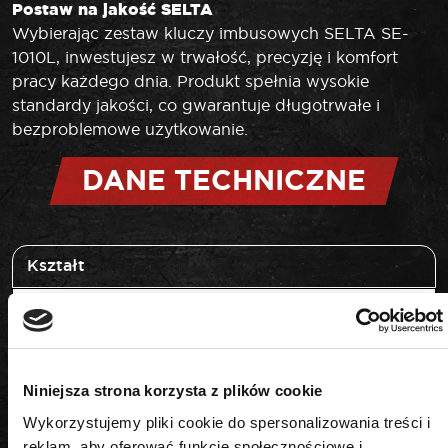
Postaw na jakość
SELTA
Wybierając zestaw kluczy imbusowych SELTA SE-
1010L, inwestujesz w trwałość, precyzję i komfort
pracy każdego dnia. Produkt spełnia wysokie
standardy jakości, co gwarantuje długotrwałe i
bezproblemowe użytkowanie.
DANE TECHNICZNE
Kształt
HEX
Rozmiar
Niniejsza strona korzysta z plików cookie
H1,27-H10
Wykorzystujemy pliki cookie do spersonalizowania treści i
reklam, aby oferować funkcje społecznościowe i