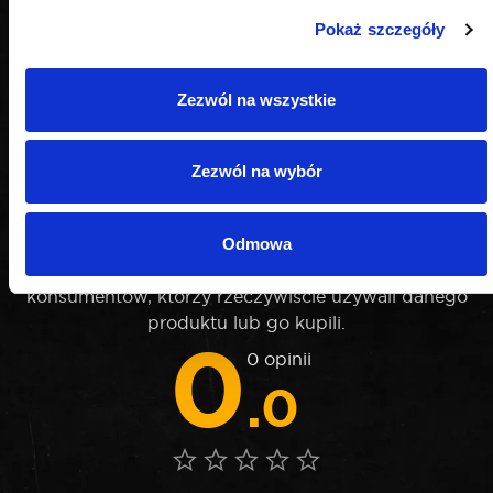
Pokaż szczegóły
Zezwól na wszystkie
Zezwól na wybór
OPINIE
Odmowa
Nie weryfikujemy opinii czy pochodzą od
konsumentów, którzy rzeczywiście używali danego
produktu lub go kupili.
0
0 opinii
.0