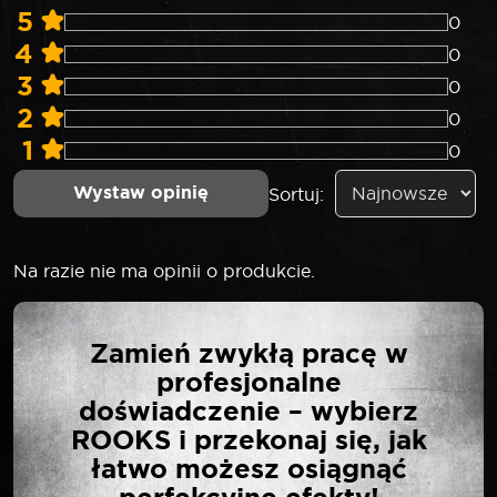
5
0
4
0
3
0
2
0
1
0
Wystaw opinię
Sortuj:
Na razie nie ma opinii o produkcie.
NAPISZ PIERWSZĄ
Zamień zwykłą pracę w
OPINIĘ O „SELTA
profesjonalne
ZESTAW KLUCZY
doświadczenie – wybierz
IMBUSOWYCH DŁUGICH
ROOKS i przekonaj się, jak
HEX W UCHWYCIE 10
łatwo możesz osiągnąć
ELEMENTÓW 1,27-10 MM”