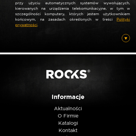
przy użyciu automatycznych systemów wywołujących,
kierowanych na urządzenia telekomunikacyjne, w tym w
szczególności komputery, których jestem użytkownikiem
końcowym, na zasadach określonych w treści
Polityki
*
prywatności
.
Nazwa
*
E-mail
Posiadam ten produkt
Informacje
Aktualności
Nie jestem robotem
O Firmie
Katalogi
Kontakt