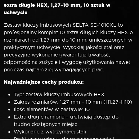
1,27-
extra długie HEX, 1,27–10 mm, 10 sztuk w
10
uchwycie
mm
Zestaw kluczy imbusowych SELTA SE-1010XL to
profesjonalny komplet 10 extra długich kluczy HEX o
rozmiarach od 1,27 mm do 10 mm, umieszczonych w
praktycznym uchwycie. Wysokiej jakości stal oraz
precyzyjne wykonanie gwarantują trwałość,
odporność na zużycie i wygodę użytkowania nawet
podczas najbardziej wymagających prac.
Najważniejsze cechy produktu:
Typ: zestaw kluczy imbusowych HEX
Zakres rozmiarów: 1,27 mm – 10 mm (H1,27–H10)
Ilość elementów w zestawie: 10
Extra długie ramiona – ułatwiają dostęp do
trudno dostępnych miejsc
Wykonane z wytrzymałej stali