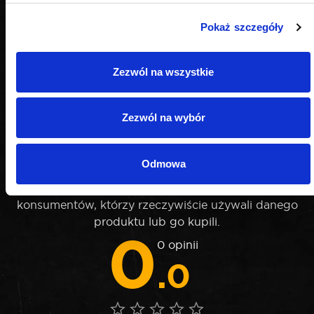
Pokaż szczegóły
Zezwól na wszystkie
Zezwól na wybór
OPINIE
Odmowa
Nie weryfikujemy opinii czy pochodzą od
konsumentów, którzy rzeczywiście używali danego
produktu lub go kupili.
0
0 opinii
.0