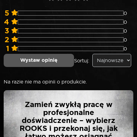
5
0
4
0
3
0
2
0
1
0
Wystaw opinię
Sortuj:
Na razie nie ma opinii o produkcie.
NAPISZ PIERWSZĄ
Zamień zwykłą pracę w
OPINIĘ O „SELTA
profesjonalne
ZESTAW KLUCZY
doświadczenie – wybierz
IMBUSOWYCH EXTRA
ROOKS i przekonaj się, jak
DŁUGICH HEX W
łatwo możesz osiągnąć