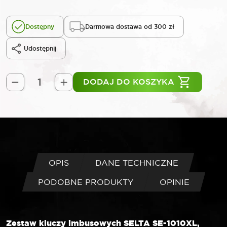
Dostępny
Darmowa dostawa od 300 zł
Udostępnij
DODAJ DO KOSZYKA
ilość
SELTA
Zestaw
kluczy
imbusowych
extra
długich
OPIS
DANE TECHNICZNE
HEX
PODOBNE PRODUKTY
OPINIE
w
uchwycie
10
elementów
Zestaw kluczy imbusowych SELTA SE-1010XL,