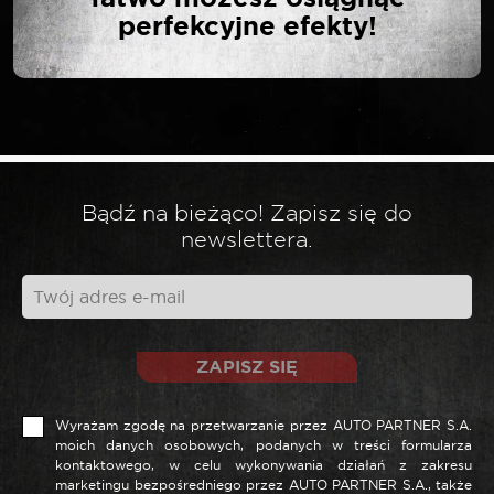
UCHWYCIE 10
perfekcyjne efekty!
ELEMENTÓW 1,27-10 MM”
Twój adres email nie zostanie opublikowany.
*
Wymagane pola są oznaczone
*
Twoja ocena
Bądź na bieżąco! Zapisz się do
newslettera.
*
Twoja opinia
ZAPISZ SIĘ
Wyrażam zgodę na przetwarzanie przez AUTO PARTNER S.A.
moich danych osobowych, podanych w treści formularza
kontaktowego, w celu wykonywania działań z zakresu
marketingu bezpośredniego przez AUTO PARTNER S.A., także