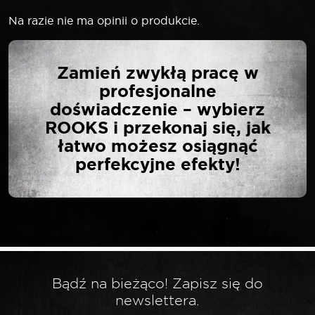
Na razie nie ma opinii o produkcie.
NAPISZ PIERWSZĄ
Zamień zwykłą pracę w
OPINIĘ O „SELTA
profesjonalne
PRZEDŁUŻKA 1/2″ 50
doświadczenie – wybierz
MM”
ROOKS i przekonaj się, jak
łatwo możesz osiągnąć
perfekcyjne efekty!
Twój adres email nie zostanie opublikowany.
*
Wymagane pola są oznaczone
*
Twoja ocena
*
Twoja opinia
Bądź na bieżąco! Zapisz się do
newslettera.