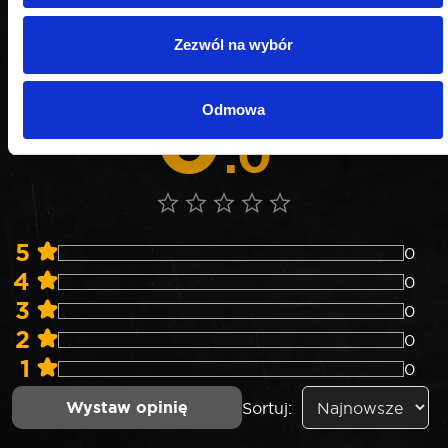
Nie weryfikujemy opinii czy pochodzą od
Zezwól na wybór
konsumentów, którzy rzeczywiście używali danego
produktu lub go kupili.
0
Odmowa
0 opinii
.0
5
0
4
0
3
0
2
0
1
0
Wystaw opinię
Sortuj: