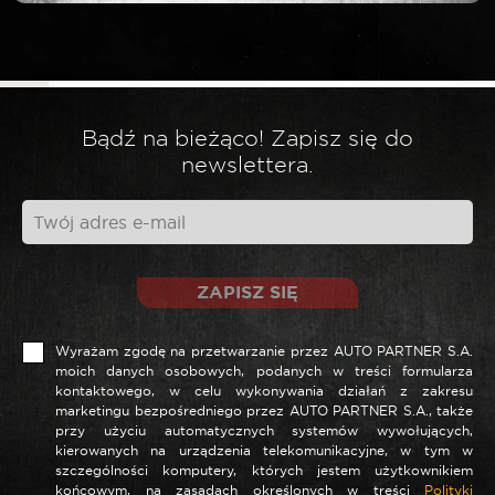
*
Twoja ocena
*
Twoja opinia
Bądź na bieżąco! Zapisz się do
newslettera.
ZAPISZ SIĘ
Wyrażam zgodę na przetwarzanie przez AUTO PARTNER S.A.
moich danych osobowych, podanych w treści formularza
kontaktowego, w celu wykonywania działań z zakresu
marketingu bezpośredniego przez AUTO PARTNER S.A., także
*
Nazwa
przy użyciu automatycznych systemów wywołujących,
kierowanych na urządzenia telekomunikacyjne, w tym w
szczególności komputery, których jestem użytkownikiem
końcowym, na zasadach określonych w treści
Polityki