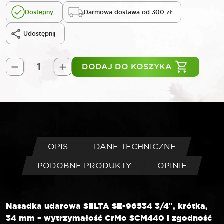
Dostępny
Darmowa dostawa od 300 zł
Udostępnij
DODAJ DO KOSZYKA
ilość
SELTA
Nasadka
udarowa
3/4"
krótka
34
OPIS
DANE TECHNICZNE
mm
PODOBNE PRODUKTY
OPINIE
Nasadka udarowa SELTA SE-96534 3/4″, krótka,
34 mm – wytrzymałość CrMo SCM440 i zgodność