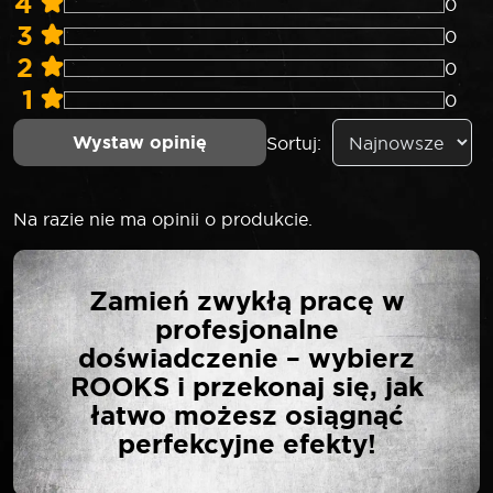
4
0
3
0
2
0
1
0
Wystaw opinię
Sortuj:
Na razie nie ma opinii o produkcie.
NAPISZ PIERWSZĄ
Zamień zwykłą pracę w
OPINIĘ O „SELTA
profesjonalne
NASADKA UDAROWA
doświadczenie – wybierz
3/4″ KRÓTKA 34 MM”
ROOKS i przekonaj się, jak
łatwo możesz osiągnąć
perfekcyjne efekty!
Twój adres email nie zostanie opublikowany.
*
Wymagane pola są oznaczone