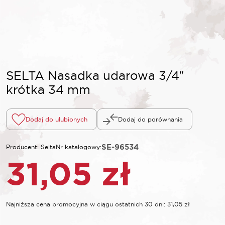
SELTA Nasadka udarowa 3/4″
krótka 34 mm
Dodaj do ulubionych
Dodaj do porównania
SE-96534
Producent: Selta
Nr katalogowy:
31,05
zł
Najniższa cena promocyjna w ciągu ostatnich 30 dni:
31,05
zł