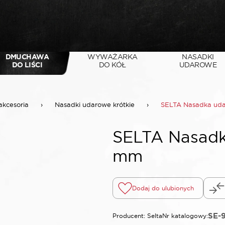
DMUCHAWA
WYWAŻARKA
NASADKI
DO LIŚCI
DO KÓŁ
UDAROWE
akcesoria
›
Nasadki udarowe krótkie
›
SELTA Nasadka uda
SELTA Nasadk
mm
Dodaj do ulubionych
SE-
Producent: Selta
Nr katalogowy: