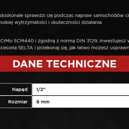
 doskonale sprawdzi się podczas napraw samochodów c
kiej wytrzymałości i skuteczności działania.
CrMo SCM440 i zgodną z normą DIN 3129, inwestujesz w
akcesoria SELTA i przekonaj się, jak łatwo możesz uspra
DANE TECHNICZNE
Napęd
1/2"
Rozmiar
9 mm