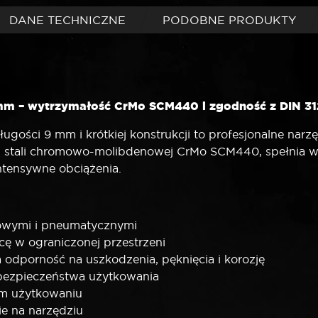
DANE TECHNICZNE
PODOBNE PRODUKTY
mm – wytrzymałość CrMo SCM440 i zgodność z DIN 3
gości 9 mm i krótkiej konstrukcji to profesjonalne nar
stali chromowo-molibdenowej CrMo SCM440, spełnia w
intensywne obciążenia.
rowymi i pneumatycznymi
cę w ograniczonej przestrzeni
dporność na uszkodzenia, pęknięcia i korozję
 bezpieczeństwa użytkowania
ym użytkowaniu
e na narzędziu