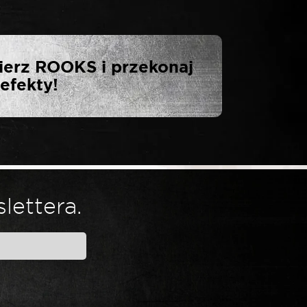
TA NASADKA
ierz ROOKS i przekonaj
MM”
efekty!
lettera.