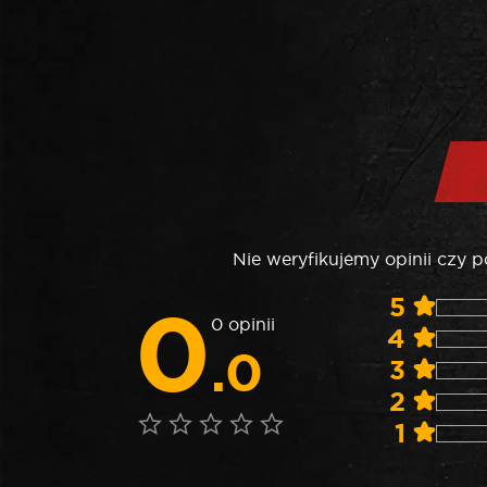
Nie weryfikujemy opinii czy 
0
5
0 opinii
4
.0
3
2
1