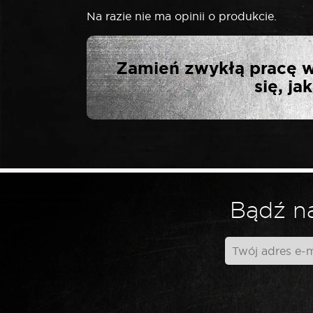
Na razie nie ma opinii o produkcie.
NAPISZ PI
Zamień zwykłą pracę w
UD
się, j
Twój adres email nie zostanie opublikowa
*
Twoja ocena
Bądź na
*
Twoja opinia