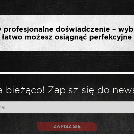
ERWSZĄ OPINIĘ O „SEL
 profesjonalne doświadczenie – wyb
AROWA KRÓTKA 1/2″ 9 
ak łatwo możesz osiągnąć perfekcyjne 
*
ny.
Wymagane pola są oznaczone
 bieżąco! Zapisz się do news
ZAPISZ SIĘ