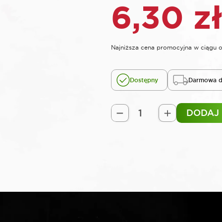
6,30
z
Najniższa cena promocyjna w ciągu o
Dostępny
Darmowa d
DODAJ
ilość
SELTA
Nasadka
udarowa
krótka
1/2"
9
mm