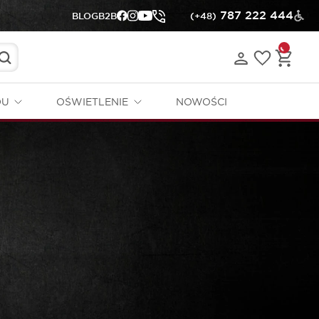
787 222 444
BLOG
B2B
(+48)
DU
OŚWIETLENIE
NOWOŚCI