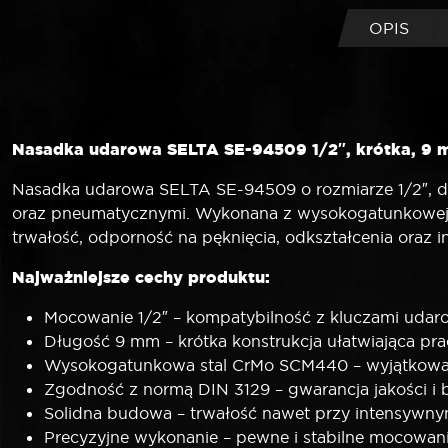
OPIS
Nasadka udarowa SELTA SE-94509 1/2″, krótka, 9 
Nasadka udarowa SELTA SE-94509 o rozmiarze 1/2″, dłu
oraz pneumatycznymi. Wykonana z wysokogatunkowej 
trwałość, odporność na pęknięcia, odkształcenia oraz 
Najważniejsze cechy produktu:
Mocowanie 1/2″ – kompatybilność z kluczami uda
Długość 9 mm – krótka konstrukcja ułatwiająca pra
Wysokogatunkowa stal CrMo SCM440 – wyjątkowa o
Zgodność z normą DIN 3129 – gwarancja jakości i
Solidna budowa – trwałość nawet przy intensywn
Precyzyjne wykonanie – pewne i stabilne mocowani