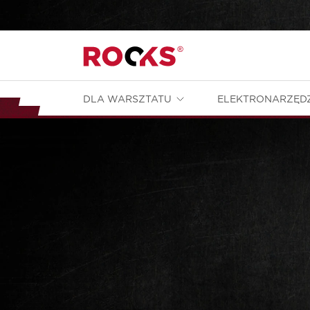
DLA WARSZTATU
ELEKTRONARZĘD