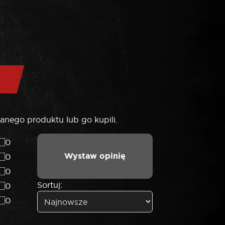
anego produktu lub go kupili.
0
Wystaw opinię
0
0
Sortuj:
0
0