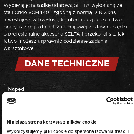
Wybierając nasadkę udarową SELTA wykonaną ze
stali CrMo SCM440 i zgodną z normą DIN 3129,
inwestujesz w trwałość, komfort i bezpieczeństwo
pracy każdego dnia. Uzupełnij swój zestaw narzędzi
o profesjonalne akcesoria SELTA i przekonaj się, jak
łatwo możesz usprawnić codzienne zadania
warsztatowe.
DANE TECHNICZNE
Napęd
1"
Rozmiar
Niniejsza strona korzysta z plików cookie
22 mm
Wykorzystujemy pliki cookie do spersonalizowania treści i