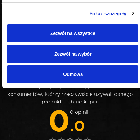
Pokaż szczegóły
Zezwól na wszystkie
Zezwól na wybór
OPINIE
Odmowa
Nie weryfikujemy opinii czy pochodzą od
konsumentów, którzy rzeczywiście używali danego
produktu lub go kupili.
0
0 opinii
.0