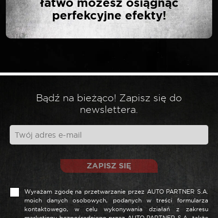
łatwo możesz osiągnąć
perfekcyjne efekty!
Twój adres email nie zostanie opublikowany.
*
Wymagane pola są oznaczone
*
Twoja ocena
*
Twoja opinia
Bądź na bieżąco! Zapisz się do
newslettera.
ZAPISZ SIĘ
Wyrażam zgodę na przetwarzanie przez AUTO PARTNER S.A.
moich danych osobowych, podanych w treści formularza
kontaktowego, w celu wykonywania działań z zakresu
marketingu bezpośredniego przez AUTO PARTNER S.A., także