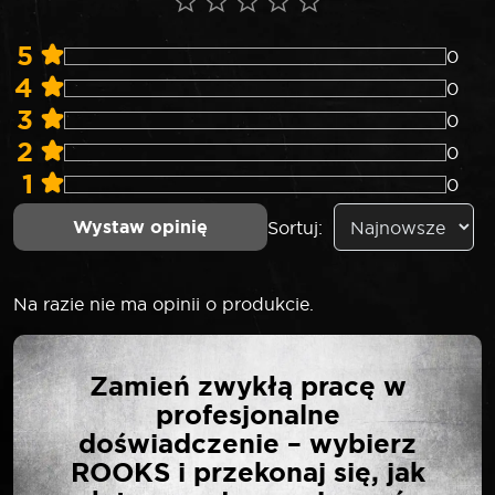
5
0
4
0
3
0
2
0
1
0
Wystaw opinię
Sortuj:
Na razie nie ma opinii o produkcie.
NAPISZ PIERWSZĄ
Zamień zwykłą pracę w
OPINIĘ O „SELTA
profesjonalne
NASADKA UDAROWA 1″
doświadczenie – wybierz
KRÓTKA 22 MM”
ROOKS i przekonaj się, jak