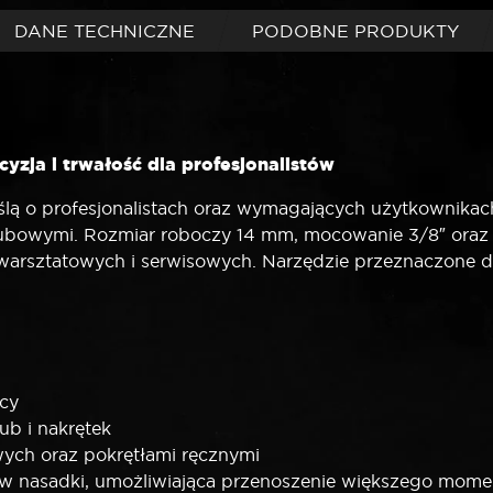
DANE TECHNICZNE
PODOBNE PRODUKTY
yzja i trwałość dla profesjonalistów
ą o profesjonalistach oraz wymagających użytkownikach,
ubowymi. Rozmiar roboczy 14 mm, mocowanie 3/8″ oraz 6
arsztatowych i serwisowych. Narzędzie przeznaczone do
acy
ub i nakrętek
wych oraz pokrętłami ręcznymi
nasadki, umożliwiająca przenoszenie większego momen