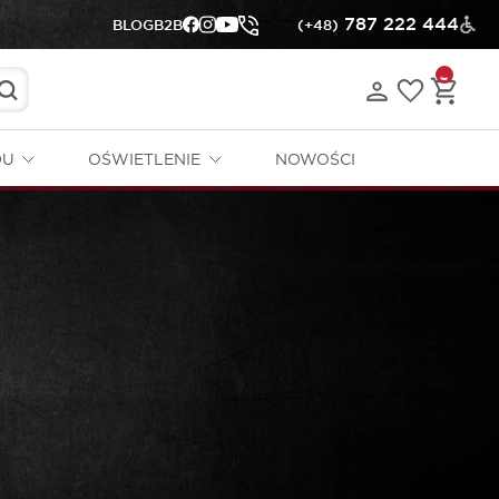
787 222 444
BLOG
B2B
(+48)
DU
OŚWIETLENIE
NOWOŚCI