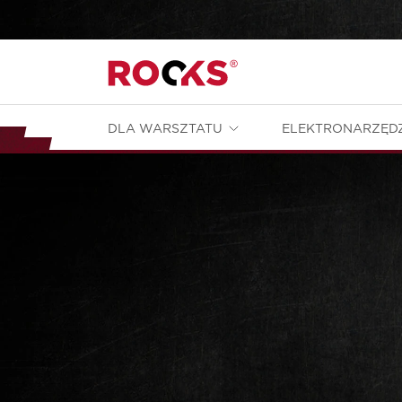
DLA WARSZTATU
ELEKTRONARZĘD