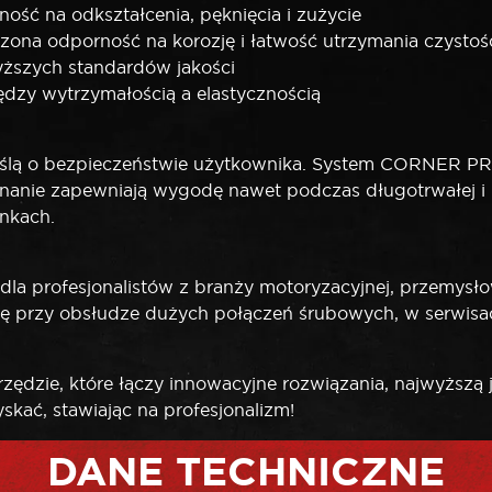
ść na odkształcenia, pęknięcia i zużycie
ona odporność na korozję i łatwość utrzymania czystoś
yższych standardów jakości
zy wytrzymałością a elastycznością
ślą o bezpieczeństwie użytkownika. System CORNER PRO
nanie zapewniają wygodę nawet podczas długotrwałej i in
nkach.
dla profesjonalistów z branży motoryzacyjnej, przemysł
 się przy obsłudze dużych połączeń śrubowych, w serwis
zędzie, które łączy innowacyjne rozwiązania, najwyższą 
skać, stawiając na profesjonalizm!
DANE TECHNICZNE