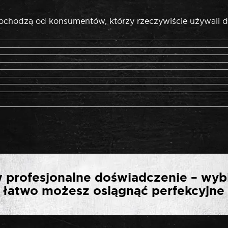
pochodzą od konsumentów, którzy rzeczywiście używali d
ZĄ OPINIĘ O „SELTA N
 profesjonalne doświadczenie – wyb
KĄTNA 14 MM”
ak łatwo możesz osiągnąć perfekcyjne 