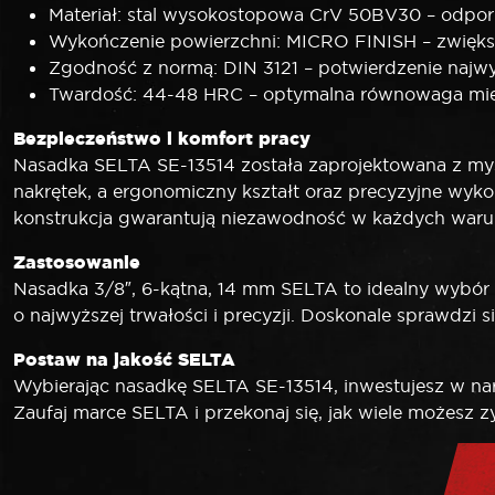
Materiał: stal wysokostopowa CrV 50BV30 – odporno
Wykończenie powierzchni: MICRO FINISH – zwiększ
Zgodność z normą: DIN 3121 – potwierdzenie najw
Twardość: 44-48 HRC – optymalna równowaga międ
Bezpieczeństwo i komfort pracy
Nasadka SELTA SE-13514 została zaprojektowana z my
nakrętek, a ergonomiczny kształt oraz precyzyjne wyko
konstrukcja gwarantują niezawodność w każdych waru
Zastosowanie
Nasadka 3/8″, 6-kątna, 14 mm SELTA to idealny wybór 
o najwyższej trwałości i precyzji. Doskonale sprawdzi
Postaw na jakość SELTA
Wybierając nasadkę SELTA SE-13514, inwestujesz w nar
Zaufaj marce SELTA i przekonaj się, jak wiele możesz zy