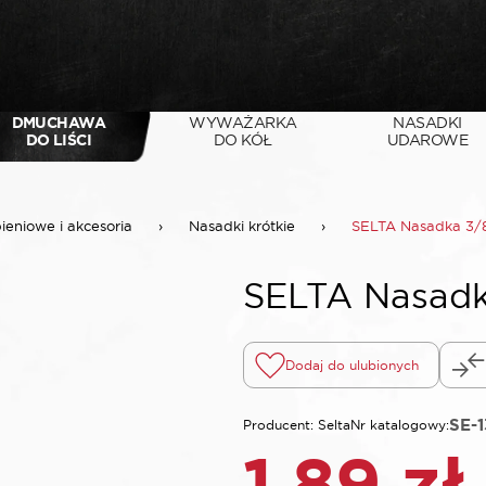
DMUCHAWA
WYWAŻARKA
NASADKI
DO LIŚCI
DO KÓŁ
UDAROWE
pieniowe i akcesoria
›
Nasadki krótkie
›
SELTA Nasadka 3/8
SELTA Nasadk
Dodaj do ulubionych
SE-1
Producent: Selta
Nr katalogowy:
1,89
zł