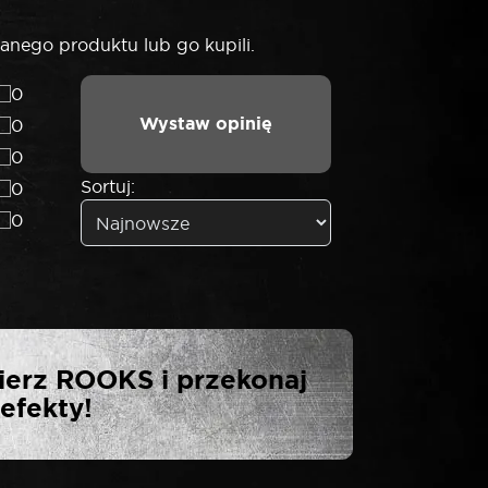
anego produktu lub go kupili.
0
Wystaw opinię
0
0
Sortuj:
0
0
ASADKA 3/8″ 6-
ierz ROOKS i przekonaj
efekty!