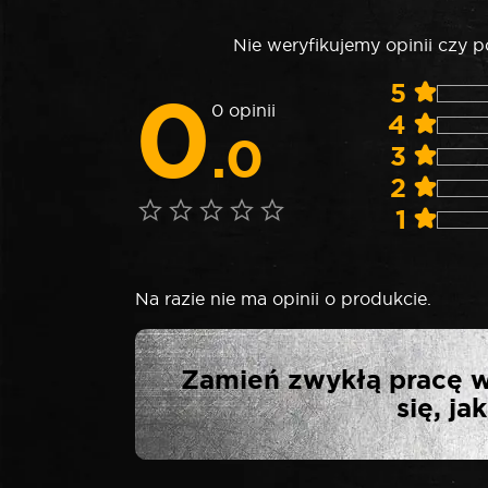
Nie weryfikujemy opinii czy 
0
5
0 opinii
4
.0
3
2
1
Na razie nie ma opinii o produkcie.
NAPISZ PIERWS
Zamień zwykłą pracę w
się, j