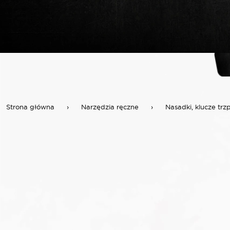
Strona główna
›
Narzędzia ręczne
›
Nasadki, klucze trz