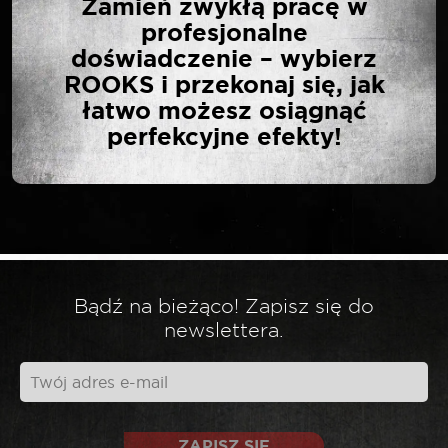
Zamień zwykłą pracę w
OPINIĘ O „SELTA
profesjonalne
NASADKA 1/4″ 6-KĄTNA
doświadczenie – wybierz
DŁUGA 6 MM”
ROOKS i przekonaj się, jak
łatwo możesz osiągnąć
perfekcyjne efekty!
Twój adres email nie zostanie opublikowany.
*
Wymagane pola są oznaczone
*
Twoja ocena
*
Twoja opinia
Bądź na bieżąco! Zapisz się do
newslettera.
ZAPISZ SIĘ