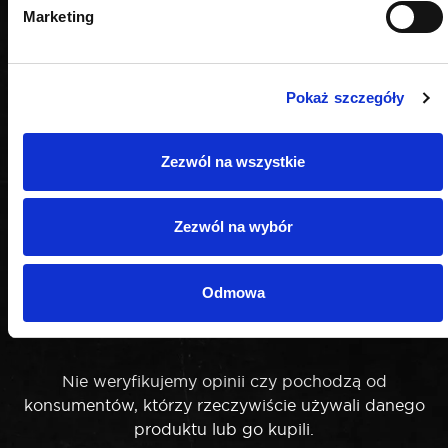
Marketing
Pokaż szczegóły
Zezwól na wszystkie
Zezwól na wybór
Odmowa
OPINIE
Nie weryfikujemy opinii czy pochodzą od
konsumentów, którzy rzeczywiście używali danego
produktu lub go kupili.