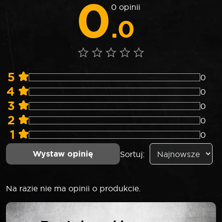
0
0 opinii
.0
5
0
4
0
3
0
2
0
1
0
Wystaw opinię
Sortuj:
Na razie nie ma opinii o produkcie.
NAPISZ PIERWSZĄ