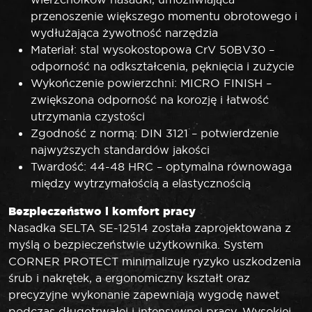
przenoszenie większego momentu obrotowego i
wydłużająca żywotność narzędzia
Materiał: stal wysokostopowa CrV 50BV30 –
odporność na odkształcenia, pęknięcia i zużycie
Wykończenie powierzchni: MICRO FINISH –
zwiększona odporność na korozję i łatwość
utrzymania czystości
Zgodność z normą: DIN 3121 – potwierdzenie
najwyższych standardów jakości
Twardość: 44-48 HRC – optymalna równowaga
między wytrzymałością a elastycznością
Bezpieczeństwo i komfort pracy
Nasadka SELTA SE-12514 została zaprojektowana z
myślą o bezpieczeństwie użytkownika. System
CORNER PROTECT minimalizuje ryzyko uszkodzenia
śrub i nakrętek, a ergonomiczny kształt oraz
precyzyjne wykonanie zapewniają wygodę nawet
podczas długotrwałej i intensywnej pracy. Wysokiej