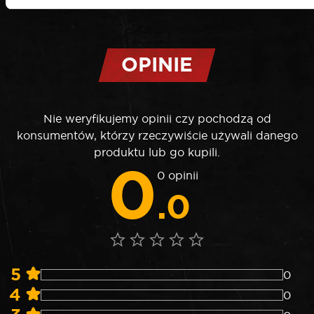
OPINIE
Nie weryfikujemy opinii czy pochodzą od
konsumentów, którzy rzeczywiście używali danego
produktu lub go kupili.
0
0 opinii
.0
5
0
4
0