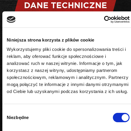
DANE TECHNICZNE
Kształt
Niniejsza strona korzysta z plików cookie
6-kątny
Wykorzystujemy pliki cookie do spersonalizowania treści i
Napęd
reklam, aby oferować funkcje społecznościowe i
analizować ruch w naszej witrynie. Informacje o tym, jak
1/4"
korzystasz z naszej witryny, udostępniamy partnerom
społecznościowym, reklamowym i analitycznym. Partnerzy
Rozmiar
mogą połączyć te informacje z innymi danymi otrzymanymi
od Ciebie lub uzyskanymi podczas korzystania z ich usług.
14 mm
Wybór
Niezbędne
zgody