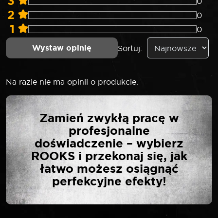
3
0
2
0
1
0
Wystaw opinię
Sortuj:
Na razie nie ma opinii o produkcie.
NAPISZ PIERWSZĄ
Zamień zwykłą pracę w
OPINIĘ O „SELTA
profesjonalne
NASADKA 1/4″ 6-KĄTNA
doświadczenie – wybierz
14 MM”
ROOKS i przekonaj się, jak
łatwo możesz osiągnąć
perfekcyjne efekty!
Twój adres email nie zostanie opublikowany.
*
Wymagane pola są oznaczone