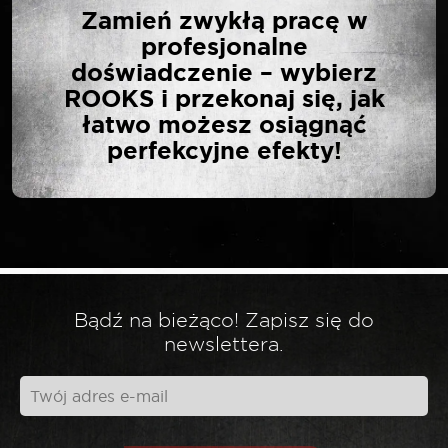
Zamień zwykłą pracę w
OPINIĘ O „SELTA
profesjonalne
NASADKA 1/2″ TORX E
doświadczenie – wybierz
DŁUGA E12”
ROOKS i przekonaj się, jak
łatwo możesz osiągnąć
perfekcyjne efekty!
Twój adres email nie zostanie opublikowany.
*
Wymagane pola są oznaczone
*
Twoja ocena
*
Twoja opinia
Bądź na bieżąco! Zapisz się do
newslettera.