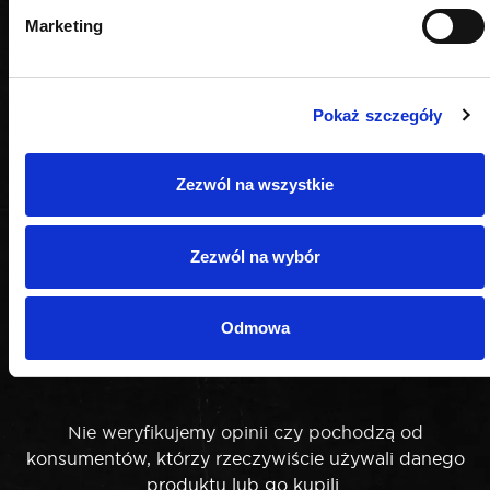
Marketing
Pokaż szczegóły
Zezwól na wszystkie
Zezwól na wybór
Odmowa
OPINIE
Nie weryfikujemy opinii czy pochodzą od
konsumentów, którzy rzeczywiście używali danego
produktu lub go kupili.