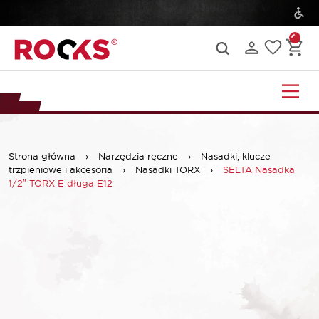
Strona główna
›
Narzędzia ręczne
›
Nasadki, klucze
trzpieniowe i akcesoria
›
Nasadki TORX
›
SELTA Nasadka
1/2″ TORX E długa E12