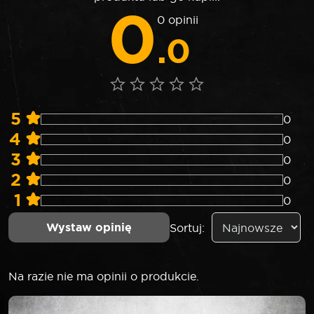
0
0 opinii
.0
5
0
4
0
3
0
2
0
1
0
Wystaw opinię
Sortuj:
Na razie nie ma opinii o produkcie.
NAPISZ PIERWSZĄ