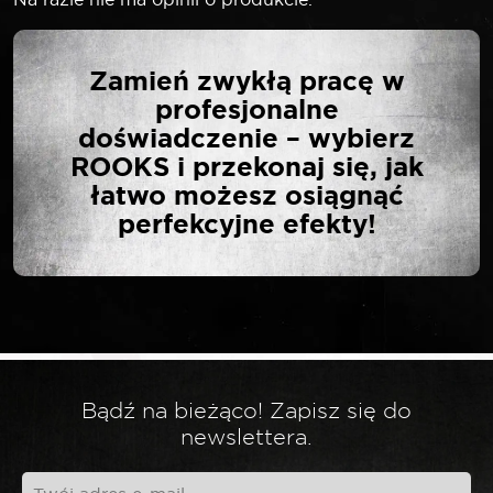
NAPISZ PIERWSZĄ
Zamień zwykłą pracę w
OPINIĘ O „SELTA
profesjonalne
NASADKA 1/2″ 6-KĄTNA
doświadczenie – wybierz
DŁUGA 26 MM”
ROOKS i przekonaj się, jak
łatwo możesz osiągnąć
perfekcyjne efekty!
Twój adres email nie zostanie opublikowany.
*
Wymagane pola są oznaczone
*
Twoja ocena
*
Twoja opinia
Bądź na bieżąco! Zapisz się do
newslettera.