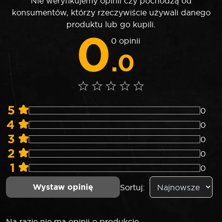
Nie weryfikujemy opinii czy pochodzą od
konsumentów, którzy rzeczywiście używali danego
produktu lub go kupili.
0
0 opinii
.0
5
0
4
0
3
0
2
0
1
0
Wystaw opinię
Sortuj:
Na razie nie ma opinii o produkcie.