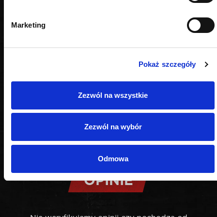
Marketing
Pokaż szczegóły
Zezwól na wszystkie
Zezwól na wybór
Odmowa
OPINIE