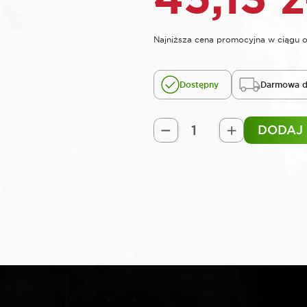
Najniższa cena promocyjna w ciągu o
Dostępny
Darmowa d
DODAJ
ilość
SELTA
Nasadka
1"
12-
kątna
38
mm