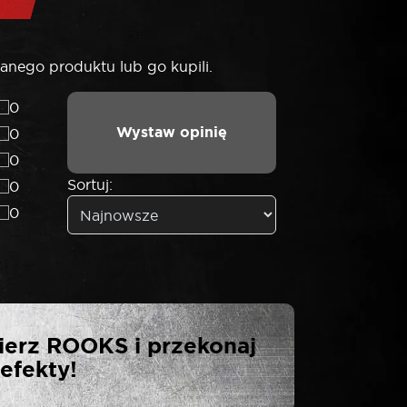
anego produktu lub go kupili.
0
Wystaw opinię
0
0
Sortuj:
0
0
ASADKA 1″ 12-
ierz ROOKS i przekonaj
efekty!