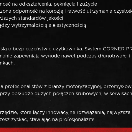
ść na odkształcenia, pęknięcia i zużycie
ona odporność na korozję i łatwość utrzymania czystoś
yższych standardów jakości
zy wytrzymałością a elastycznością
ślą o bezpieczeństwie użytkownika. System CORNER PRO
nanie zapewniają wygodę nawet podczas długotrwałej i in
nkach.
la profesjonalistów z branży motoryzacyjnej, przemysło
ię przy obsłudze dużych połączeń śrubowych, w serwisac
zędzie, które łączy innowacyjne rozwiązania, najwyższą
żesz zyskać, stawiając na profesjonalizm!