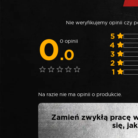
Nie weryfikujemy opinii czy 
0
5
0 opinii
4
.0
3
2
1
Na razie nie ma opinii o produkcie.
NAPISZ PIERW
Zamień zwykłą pracę w
się, j