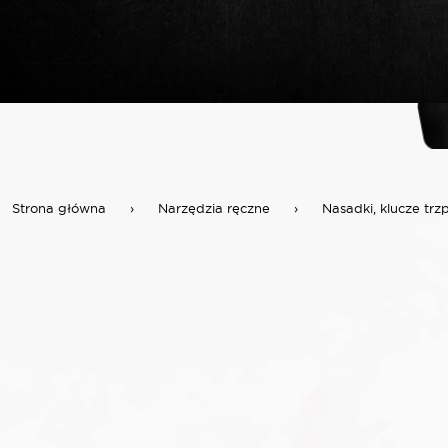
Strona główna
›
Narzędzia ręczne
›
Nasadki, klucze trz