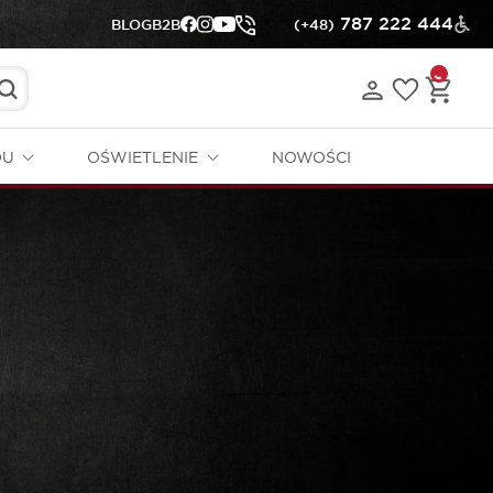
787 222 444
BLOG
B2B
(+48)
DU
OŚWIETLENIE
NOWOŚCI