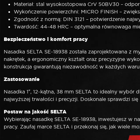
Materiał: stal wysokostopowa CrV 50BV30 – odporno
Wykończenie powierzchni: MICRO FINISH – zwiększ
Zgodność z normą: DIN 3121 – potwierdzenie najw
Twardość: 44-48 HRC – optymalna równowaga międ
Bezpieczeństwo i komfort pracy
Nasadka SELTA SE-18938 została zaprojektowana z my
nakrętek, a ergonomiczny kształt oraz precyzyjne wyko
konstrukcja gwarantują niezawodność w każdych waru
Zastosowanie
Nasadka 1″, 12-kątna, 38 mm SELTA to idealny wybór d
najwyższej trwałości i precyzji. Doskonale sprawdzi s
Postaw na jakość SELTA
Wybierając nasadkę SELTA SE-18938, inwestujesz w nar
pracy. Zaufaj marce SELTA i przekonaj się, jak wiele mo