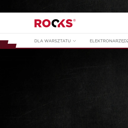
DLA WARSZTATU
ELEKTRONARZĘD