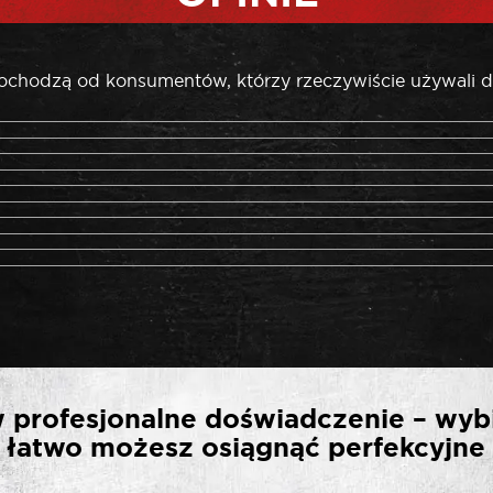
pochodzą od konsumentów, którzy rzeczywiście używali d
SZĄ OPINIĘ O „SELTA N
 profesjonalne doświadczenie – wyb
KĄTNA 38 MM”
ak łatwo możesz osiągnąć perfekcyjne 