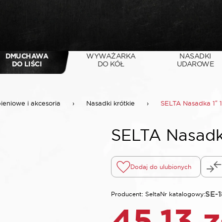
DMUCHAWA
WYWAŻARKA
NASADKI
DO LIŚCI
DO KÓŁ
UDAROWE
pieniowe i akcesoria
›
Nasadki krótkie
›
SELTA Nasadka 1″ 
SELTA Nasadk
Dodaj do ulubionych
SE-
Producent: Selta
Nr katalogowy:
45,13
z