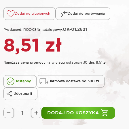
Dodaj do ulubionych
Dodaj do porównania
OK-01.2621
Producent: ROOKS
Nr katalogowy:
8,51
zł
Najniższa cena promocyjna w ciągu ostatnich 30 dni:
8,51
zł
Dostępny
Darmowa dostawa od 300 zł
Udostępnij
DODAJ DO KOSZYKA
ilość
ROOKS