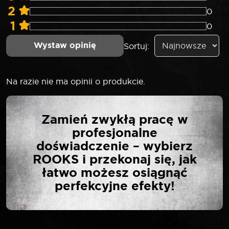
2
0
1
0
Wystaw opinię
Sortuj:
Na razie nie ma opinii o produkcie.
NAPISZ PIERWSZĄ
Zamień zwykłą pracę w
OPINIĘ O „ROOKS
profesjonalne
NASADKA 1/2″ 6-KĄTNA
doświadczenie – wybierz
21 MM”
ROOKS i przekonaj się, jak
łatwo możesz osiągnąć
perfekcyjne efekty!
Twój adres email nie zostanie opublikowany.
*
Wymagane pola są oznaczone
*
Twoja ocena