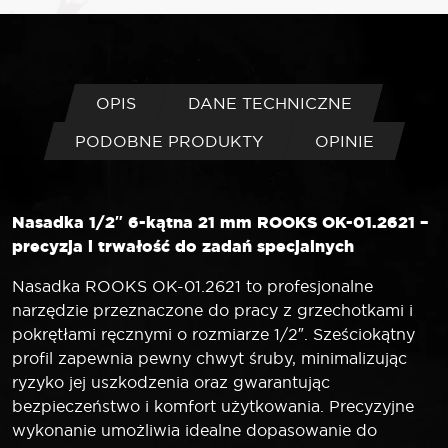
Nasadka
1/2"
6-
kątna
21
OPIS
DANE TECHNICZNE
mm
PODOBNE PRODUKTY
OPINIE
Nasadka 1/2″ 6-kątna 21 mm ROOKS OK-01.2621 –
precyzja i trwałość do zadań specjalnych
Nasadka ROOKS OK-01.2621 to profesjonalne
narzędzie przeznaczone do pracy z grzechotkami i
pokrętłami ręcznymi o rozmiarze 1/2″. Sześciokątny
profil zapewnia pewny chwyt śruby, minimalizując
ryzyko jej uszkodzenia oraz gwarantując
bezpieczeństwo i komfort użytkowania. Precyzyjne
wykonanie umożliwia idealne dopasowanie do