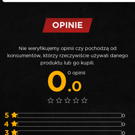
OPINIE
Nie weryfikujemy opinii czy pochodzą od
konsumentów, którzy rzeczywiście używali danego
produktu lub go kupili.
0
0 opinii
.0
5
0
4
0
3
0