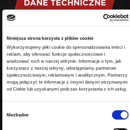
DANE TECHNICZNE
Kształt
Niniejsza strona korzysta z plików cookie
6-kątny
Wykorzystujemy pliki cookie do spersonalizowania treści i
Napęd
reklam, aby oferować funkcje społecznościowe i
analizować ruch w naszej witrynie. Informacje o tym, jak
1/2"
korzystasz z naszej witryny, udostępniamy partnerom
społecznościowym, reklamowym i analitycznym. Partnerzy
Rozmiar
mogą połączyć te informacje z innymi danymi otrzymanymi
od Ciebie lub uzyskanymi podczas korzystania z ich usług.
21 mm
Wybór
Niezbędne
zgody
PODOBNE PRODUKTY