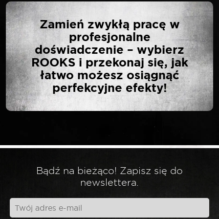
NAPISZ PIERWSZĄ
Zamień zwykłą pracę w
OPINIĘ O „ROOKS
profesjonalne
ZESTAW BITÓW Z
doświadczenie – wybierz
UCHWYTEM
ROOKS i przekonaj się, jak
MAGNETYCZNYM 13
łatwo możesz osiągnąć
ELEMENTÓW CRV”
perfekcyjne efekty!
Twój adres email nie zostanie opublikowany.
*
Wymagane pola są oznaczone
*
Twoja ocena
Bądź na bieżąco! Zapisz się do
newslettera.
*
Twoja opinia