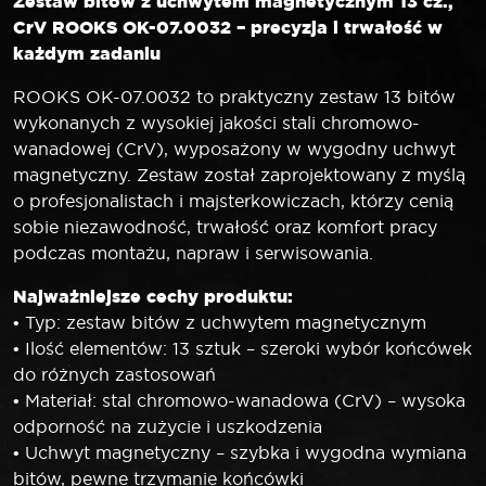
Zestaw bitów z uchwytem magnetycznym 13 cz.,
CrV ROOKS OK-07.0032 – precyzja i trwałość w
każdym zadaniu
ROOKS OK-07.0032 to praktyczny zestaw 13 bitów
wykonanych z wysokiej jakości stali chromowo-
wanadowej (CrV), wyposażony w wygodny uchwyt
magnetyczny. Zestaw został zaprojektowany z myślą
o profesjonalistach i majsterkowiczach, którzy cenią
sobie niezawodność, trwałość oraz komfort pracy
podczas montażu, napraw i serwisowania.
Najważniejsze cechy produktu:
• Typ: zestaw bitów z uchwytem magnetycznym
• Ilość elementów: 13 sztuk – szeroki wybór końcówek
do różnych zastosowań
• Materiał: stal chromowo-wanadowa (CrV) – wysoka
odporność na zużycie i uszkodzenia
• Uchwyt magnetyczny – szybka i wygodna wymiana
bitów, pewne trzymanie końcówki