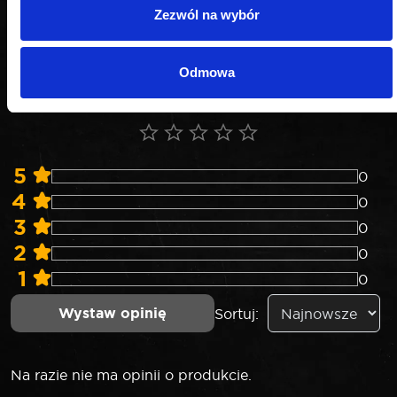
konsumentów, którzy rzeczywiście używali danego
Zezwól na wybór
produktu lub go kupili.
0
0 opinii
.0
Odmowa
5
0
4
0
3
0
2
0
1
0
Wystaw opinię
Sortuj:
Na razie nie ma opinii o produkcie.