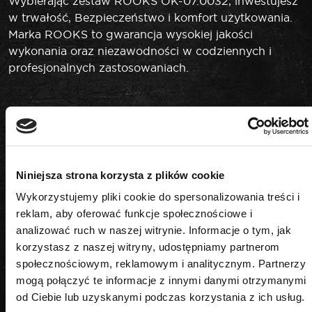
Wybierając zestaw ROOKS OK-07.0032, inwestujesz
w trwałość, Bezpieczeństwo i komfort użytkowania.
Marka ROOKS to gwarancja wysokiej jakości
wykonania oraz niezawodności w codziennych i
profesjonalnych zastosowaniach.
Niniejsza strona korzysta z plików cookie
PODOBNE PRODUKTY
Wykorzystujemy pliki cookie do spersonalizowania treści i
reklam, aby oferować funkcje społecznościowe i
analizować ruch w naszej witrynie. Informacje o tym, jak
korzystasz z naszej witryny, udostępniamy partnerom
społecznościowym, reklamowym i analitycznym. Partnerzy
mogą połączyć te informacje z innymi danymi otrzymanymi
od Ciebie lub uzyskanymi podczas korzystania z ich usług.