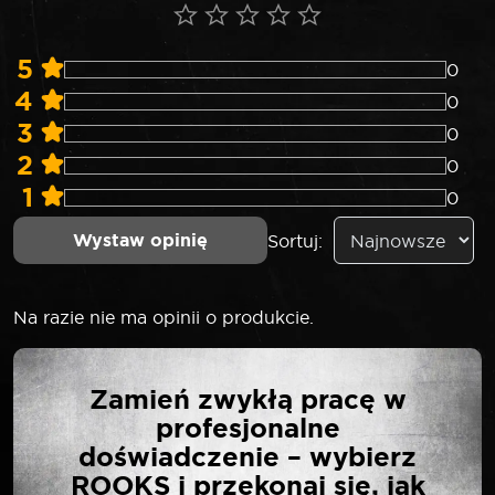
5
0
4
0
3
0
2
0
1
0
Wystaw opinię
Sortuj:
Na razie nie ma opinii o produkcie.
NAPISZ PIERWSZĄ
Zamień zwykłą pracę w
OPINIĘ O „ROOKS WTYK
profesjonalne
1/2″ GWINT
doświadczenie – wybierz
ZEWNĘTRZNY”
ROOKS i przekonaj się, jak