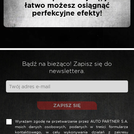
łatwo możesz osiągnąć
perfekcyjne efekty!
Twój adres email nie zostanie opublikowany.
*
Wymagane pola są oznaczone
*
Twoja ocena
*
Twoja opinia
Bądź na bieżąco! Zapisz się do
newslettera.
ZAPISZ SIĘ
Wyrażam zgodę na przetwarzanie przez AUTO PARTNER S.A.
moich danych osobowych, podanych w treści formularza
kontaktowego, w celu wykonywania działań z zakresu