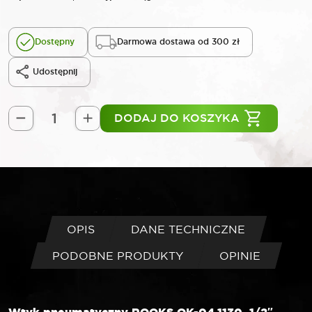
Dostępny
Darmowa dostawa od 300 zł
Udostępnij
DODAJ DO KOSZYKA
ilość
ROOKS
Wtyk
1/2"
gwint
zewnętrzny
OPIS
DANE TECHNICZNE
PODOBNE PRODUKTY
OPINIE
Wtyk pneumatyczny ROOKS OK-04.1130, 1/2″,