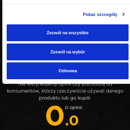
Pokaż szczegóły
Zezwól na wszystkie
Zezwól na wybór
OPINIE
Odmowa
Nie weryfikujemy opinii czy pochodzą od
konsumentów, którzy rzeczywiście używali danego
produktu lub go kupili.
0
0 opinii
.0