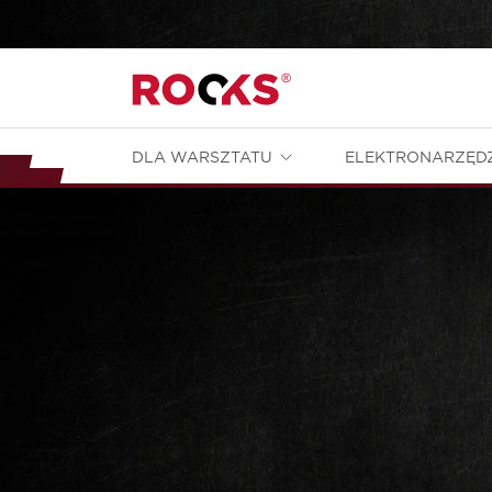
DLA WARSZTATU
ELEKTRONARZĘD