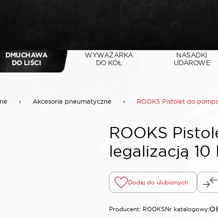
DMUCHAWA
WYWAŻARKA
NASADKI
DO LIŚCI
DO KÓŁ
UDAROWE
ne
›
Akcesoria pneumatyczne
›
ROOKS Pistolet do pompow
ROOKS Pistol
legalizacją 1
Dodaj do ulubionych
OK
Producent: ROOKS
Nr katalogowy: