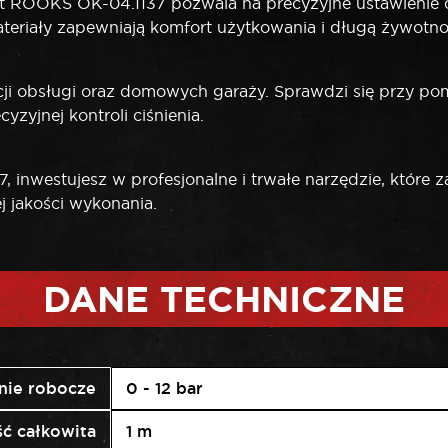
olet ROOKS OK-04.1137 pozwala na precyzyjne ustawienie c
eriały zapewniają komfort użytkowania i długą żywotno
cji obsługi oraz domowych garaży. Sprawdzi się przy
yjnej kontroli ciśnienia.
inwestujesz w profesjonalne i trwałe narzędzie, które 
 jakości wykonania.
DANE TECHNICZNE
enie robocze
0 - 12 bar
ć całkowita
1 m