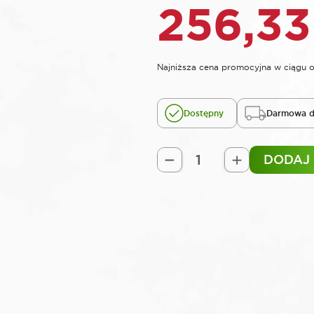
256,3
Najniższa cena promocyjna w ciągu o
Dostępny
Darmowa d
DODAJ
ilość
ROOKS
Pistolet
do
pompowania
z
legalizacją
10
BAR