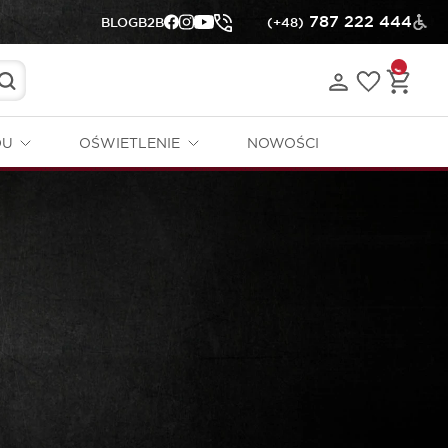
787 222 444
BLOG
B2B
(+48)
DU
OŚWIETLENIE
NOWOŚCI