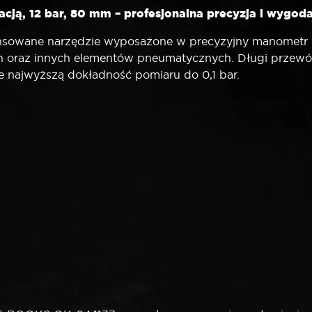
cją, 12 bar, 80 mm – profesjonalna precyzja i wygod
owane narzędzie wyposażone w precyzyjny manometr o z
n oraz innych elementów pneumatycznych. Długi przewó
e najwyższą dokładność pomiaru do 0,1 bar.