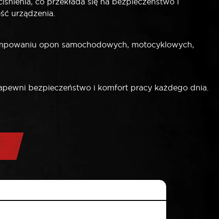
iśnienia, co przekłada się na bezpieczeństwo i
ść urządzenia.
 pompowaniu opon samochodowych, motocyklowych,
zapewni bezpieczeństwo i komfort pracy każdego dnia.