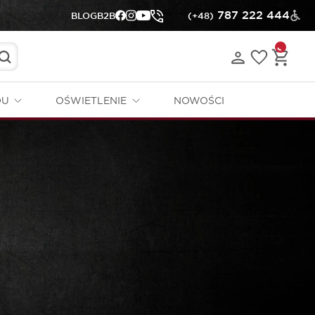
787 222 444
BLOG
B2B
(+48)
DU
OŚWIETLENIE
NOWOŚCI