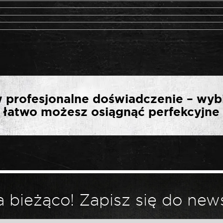
RWSZĄ OPINIĘ O „ROO
 profesjonalne doświadczenie – wyb
WE STRONG SL5,5 X 1
ak łatwo możesz osiągnąć perfekcyjne 
*
ny.
Wymagane pola są oznaczone
 bieżąco! Zapisz się do news