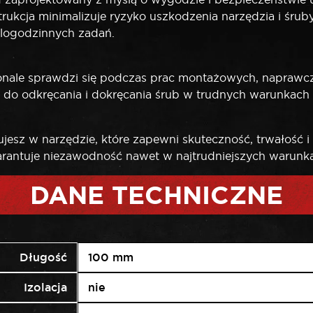
ukcja minimalizuje ryzyko uszkodzenia narzędzia i śruby. 
elogodzinnych zadań.
e sprawdzi się podczas prac montażowych, naprawczyc
alny do odkręcania i dokręcania śrub w trudnych warunka
z w narzędzie, które zapewni skuteczność, trwałość i 
arantuje niezawodność nawet w najtrudniejszych warunk
DANE TECHNICZNE
Długość
100 mm
Izolacja
nie