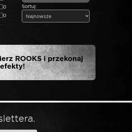
Sortuj:
0
0
KS WKRĘTAKI
ierz ROOKS i przekonaj
00 MM”
efekty!
lettera.