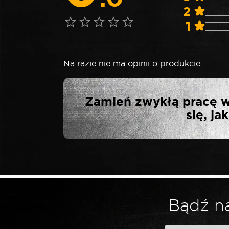
2
1
Na razie nie ma opinii o produkcie.
NAPISZ PIE
Zamień zwykłą pracę w
UDARO
się, j
Twój adres email nie zostanie opublikowa
*
Twoja ocena
Bądź na
*
Twoja opinia