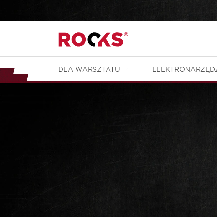
DLA WARSZTATU
ELEKTRONARZĘD