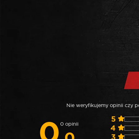
Nie weryfikujemy opinii czy 
0
5
0 opinii
4
.0
3