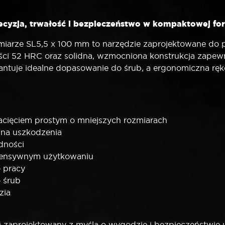
yzja, trwałość i bezpieczeństwo w kompaktowej fo
ze SL5,5 x 100 mm to narzędzie zaprojektowane do p
ci 52 HRC oraz solidna, wzmocniona konstrukcja zapewni
antuje idealne dopasowanie do śrub, a ergonomiczna rę
nacięciem prostym o mniejszych rozmiarach
 na uszkodzenia
dności
ntensywnym użytkowaniu
 pracy
 śrub
zia
projektowany z myślą o wygodzie i bezpieczeństwie u