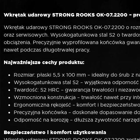
Wkrętak udarowy STRONG ROOKS OK-07.2200 – prec
Wkrętak udarowy STRONG ROOKS OK-07.2200 o rozmiar
oraz serwisowych. Wysokogatunkowa stal S2 o twardoś
obciążenia. Precyzyjnie wyprofilowana końcówka gwar
nawet podczas długotrwałej pracy.
Najważniejsze cechy produktu:
Rozmiar: płaski 5,5 x 100 mm – idealny do śrub z 
Wysokogatunkowa stal S2 – wyjątkowa odporność
Twardość: 52 HRC – gwarancja trwałości i niezawo
Wzmocniona konstrukcja – trwałość nawet przy i
Ergonomiczna rękojeść – komfort i bezpieczeństwo
Precyzyjna końcówka – doskonałe dopasowanie do
Odporność na korozję – dłuższa żywotność narzęd
Bezpieczeństwo i komfort użytkowania
Wkrętak udarowy STRONG ROOKS OK-07.2200 został za