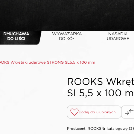
DMUCHAWA
WYWAŻARKA
NASADKI
DO LIŚCI
DO KÓŁ
UDAROWE
OKS Wkrętaki udarowe STRONG SL5,5 x 100 mm
ROOKS Wkręt
SL5,5 x 100 
Dodaj do ulubionych
O
Producent: ROOKS
Nr katalogowy: