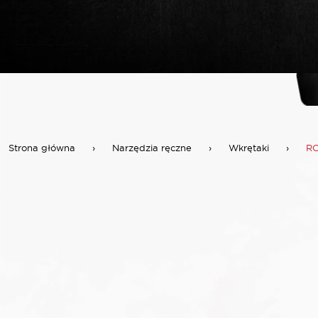
Strona główna
›
Narzędzia ręczne
›
Wkrętaki
›
RO