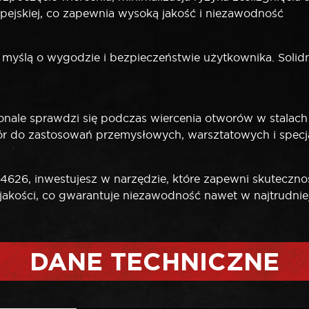
ejskiej, co zapewnia wysoką jakość i niezawodność
yślą o wygodzie i bezpieczeństwie użytkownika. Solidn
e sprawdzi się podczas wiercenia otworów w stalach 
r do zastosowań przemysłowych, warsztatowych i specja
6, inwestujesz w narzędzie, które zapewni skuteczność
jakości, co gwarantuje niezawodność nawet w najtrudnie
DANE TECHNICZNE