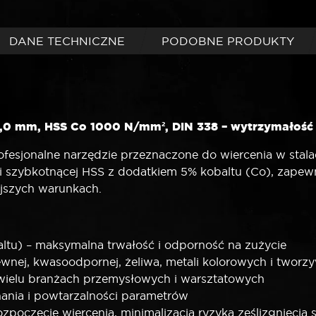
DANE TECHNICZNE
PODOBNE PRODUKTY
,0 mm, HSS Co 1000 N/mm², DIN 338 – wytrzymałość i
sjonalne narzędzie przeznaczone do wiercenia w stala
li szybkotnącej HSS z dodatkiem 5% kobaltu (Co), zape
ejszych warunkach.
altu) – maksymalna trwałość i odporność na zużycie
ewnej, kwasoodpornej, żeliwa, metali kolorowych i tworz
wielu branżach przemysłowych i warsztatowych
ania i powtarzalności parametrów
zpoczęcie wiercenia, minimalizacja ryzyka ześlizgnięcia s