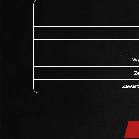
Wy
Z
Zawart