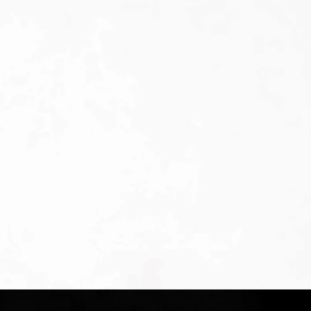
HSS
Co
1000
N/mm2
DIN
338