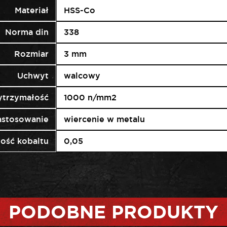
Materiał
HSS-Co
Norma din
338
Rozmiar
3 mm
Uchwyt
walcowy
trzymałość
1000 n/mm2
astosowanie
wiercenie w metalu
ość kobaltu
0,05
PODOBNE PRODUKTY