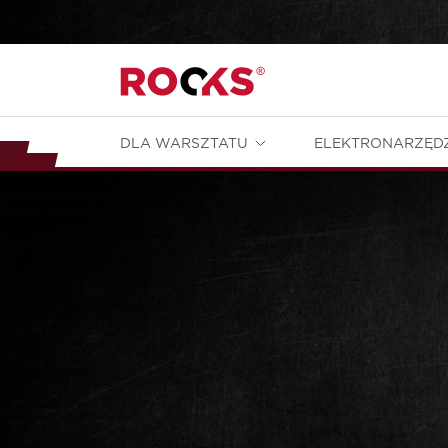
DLA WARSZTATU
ELEKTRONARZĘD