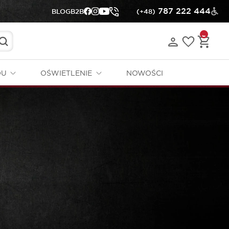
787 222 444
BLOG
B2B
(+48)
DU
OŚWIETLENIE
NOWOŚCI