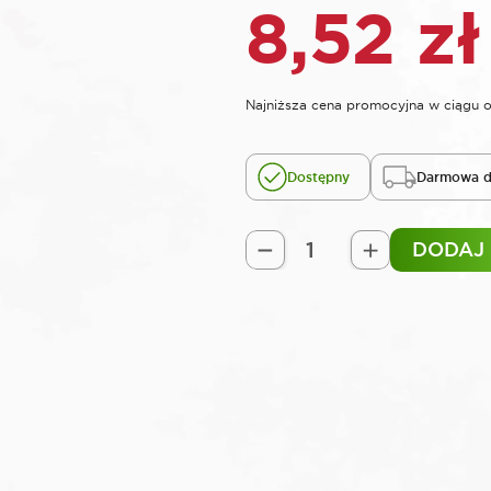
8,52
zł
Najniższa cena promocyjna w ciągu o
Dostępny
Darmowa d
DODAJ
ilość
ROOKS
Wiertło
do
metalu
STRONG
∅
3,0
mm