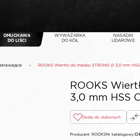
DMUCHAWA
WYWAŻARKA
NASADKI
DO LIŚCI
DO KÓŁ
UDAROWE
 skrawające
›
ROOKS Wiertło do metalu STRONG ∅ 3,0 mm HSS
ROOKS Wiert
3,0 mm HSS 
Dodaj do ulubionych
O
Producent: ROOKS
Nr katalogowy: