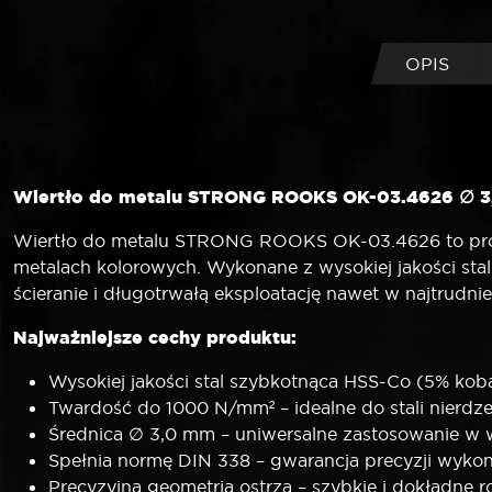
OPIS
Wiertło do metalu STRONG ROOKS OK-03.4626
∅
3
Wiertło do metalu STRONG ROOKS OK-03.4626 to profe
metalach kolorowych. Wykonane z wysokiej jakości sta
ścieranie i długotrwałą eksploatację nawet w najtrudni
Najważniejsze cechy produktu:
Wysokiej jakości stal szybkotnąca HSS-Co (5% kob
Twardość do 1000 N/mm² – idealne do stali nierdz
Średnica
∅
3,0 mm – uniwersalne zastosowanie w 
Spełnia normę DIN 338 – gwarancja precyzji wykon
Precyzyjna geometria ostrza – szybkie i dokładne ro